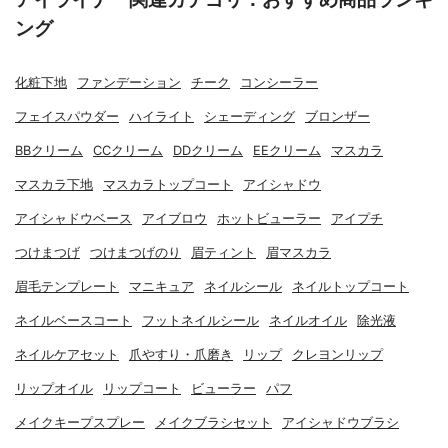
ング
化粧下地
ファンデーション
チーク
コンシーラー
フェイスパウダー
ハイライト
シェーディング
ブロンザー
BBクリーム
CCクリーム
DDクリーム
EEクリーム
マスカラ
マスカラ下地
マスカラトップコート
アイシャドウ
アイシャドウベース
アイブロウ
ホットビューラー
アイプチ
つけまつげ
つけまつげのり
眉ティント
眉マスカラ
眉毛テンプレート
マニキュア
ネイルシール
ネイルトップコート
ネイルベースコート
フットネイルシール
ネイルオイル
除光液
ネイルケアセット
爪やすり・爪磨き
リップ
クレヨンリップ
リップオイル
リップコート
ビューラー
パフ
メイクキープスプレー
メイクブラシセット
アイシャドウブラシ