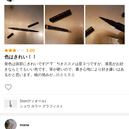
3.00
色はきれい！！
発色は抜群にきれいです(*´∇｀*)オススメは星３つですが、漆黒がお好
きならとてもいい色です。筆が硬いので、書き心地により好き嫌いはあ
るかと思います。瞼の弛みが…
続きを見る
Dior(ディオール)
ショウ カラー グラフィスト
mana