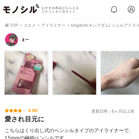
おすすめ商品がもらえる
クチコミポイ活サイト
TOP
コスメ
アイライナー
kingdom(キングダム) ジェルアイラ
まー
4.00
更新日時：6ヶ月以上前
愛され目元に
こちらはくり出し式のペンシルタイプのアイライナーで、
1.5mmの極細ペンシルです