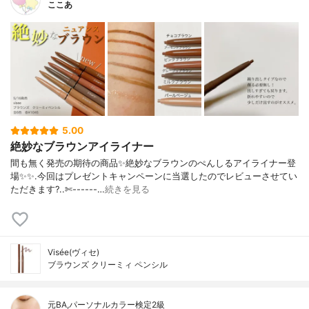
ここあ
5.00
絶妙なブラウンアイライナー
間も無く発売の期待の商品✨絶妙なブラウンのぺんしるアイライナー登
場✨✨.今回はプレゼントキャンペーンに当選したのでレビューさせてい
ただきます?..✄------…
続きを見る
Visée(ヴィセ)
ブラウンズ クリーミィ ペンシル
元BA,パーソナルカラー検定2級