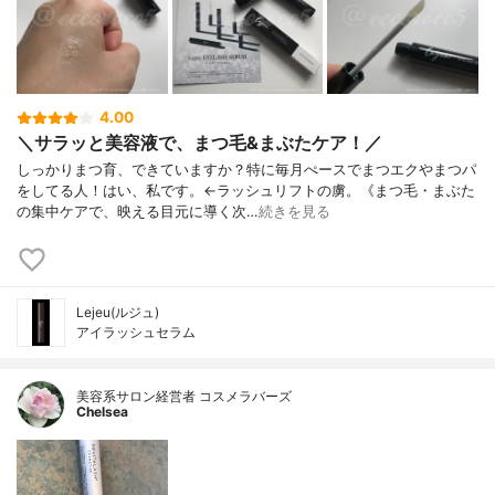
4.00
＼サラッと美容液で、まつ毛&まぶたケア！／
しっかりまつ育、できていますか？特に毎月ぺースでまつエクやまつパ
をしてる人！はい、私です。←ラッシュリフトの虜。《まつ毛・まぶた
の集中ケアで、映える目元に導く次…
続きを見る
Lejeu(ルジュ)
アイラッシュセラム
美容系サロン経営者 コスメラバーズ
Chelsea