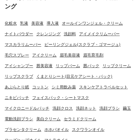
ング
化粧水
乳液
美容液
導入液
オールインワンジェル・クリーム
ナイトパウダー
クレンジング
洗顔料
アイメイクリムーバー
マスカラリムーバー
ピーリングジェル(スクラブ・ゴマージュ)
毛穴スプレー
アイクリーム
眉毛美容液
眉毛育毛剤
アイシャンプー
唇美容液
リップバーム
唇パック
リップクリーム
リップスクラブ
くまとりシート(目元ケアシート・パック)
あぶらとり紙
コットン
シミ用飲み薬
スキンケアトラベルセット
ニキビパッチ
フェイスパック・シートマスク
マイクロニードルパッチ
洗顔クロス
洗顔ネット
洗顔ブラシ
繭玉
電動洗顔ブラシ
美白クリーム
セラミドクリーム
プラセンタクリーム
ホホバオイル
スクワランオイル