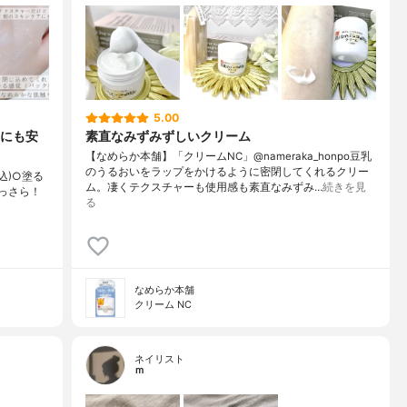
5.00
にも安
素直なみずみずしいクリーム
【なめらか本舗】「クリームNC」@nameraka_honpo豆乳
のうるおいをラップをかけるように密閉してくれるクリー
税込)○塗る
ム。凄くテクスチャーも使用感も素直なみずみ…
続きを見
っさら！
る
なめらか本舗
クリーム NC
ネイリスト
ｍ