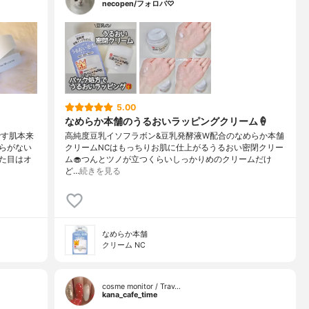
necopen/フォロバ♡
5.00
なめらか本舗のうるおいラッピングクリーム🍦
です肌本来
高純度豆乳イソフラボン&豆乳発酵液W配合のなめらか本舗
らがない
クリームNCはもっちりお肌に仕上がるうるおい密閉クリー
た目はオ
ム🧁つんとツノが立つくらいしっかりめのクリームだけ
ど…
続きを見る
なめらか本舗
クリーム NC
cosme monitor / Trav…
kana_cafe_time