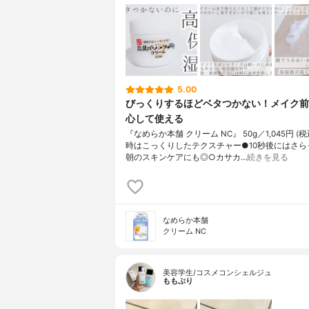
5.00
びっくりするほどベタつかない！メイク前
心して使える
『なめらか本舗 クリーム NC』 50g／1,045円 (
時はこっくりしたテクスチャー●10秒後にはさら
朝のスキンケアにも◎○カサカ…
続きを見る
なめらか本舗
クリーム NC
美容学生/コスメコンシェルジュ
ももぷり