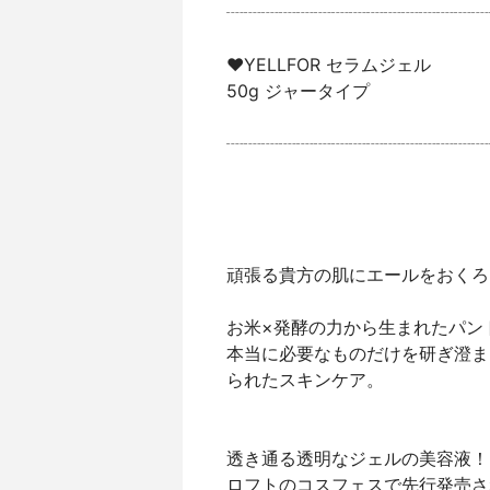
┈┈┈┈┈┈┈┈┈┈┈┈┈┈┈
♥YELLFOR セラムジェル
50g ジャータイプ
┈┈┈┈┈┈┈┈┈┈┈┈┈┈┈
頑張る貴方の肌にエールをおくろ
お米×発酵の力から生まれたパン
本当に必要なものだけを研ぎ澄ま
られたスキンケア。
透き通る透明なジェルの美容液！
ロフトのコスフェスで先行発売さ