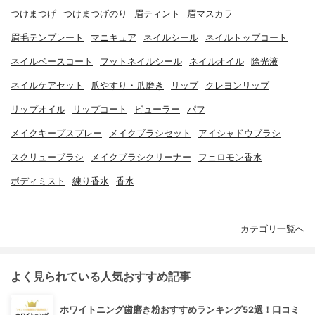
つけまつげ
つけまつげのり
眉ティント
眉マスカラ
眉毛テンプレート
マニキュア
ネイルシール
ネイルトップコート
ネイルベースコート
フットネイルシール
ネイルオイル
除光液
ネイルケアセット
爪やすり・爪磨き
リップ
クレヨンリップ
リップオイル
リップコート
ビューラー
パフ
メイクキープスプレー
メイクブラシセット
アイシャドウブラシ
スクリューブラシ
メイクブラシクリーナー
フェロモン香水
ボディミスト
練り香水
香水
カテゴリ一覧へ
よく見られている人気おすすめ記事
ホワイトニング歯磨き粉おすすめランキング52選！口コミ