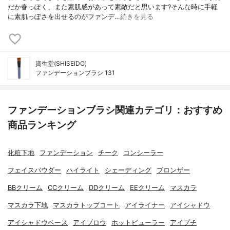
だか春っぽく、また素肌感があって素敵だと思います?そんな時に手軽
に素肌っぽさを出せるのがファンデ…
続きを見る
資生堂(SHISEIDO)
ファンデーションブラシ 131
ファンデーションブラシ関連カテゴリ：おすすめ
商品ランキング
化粧下地
ファンデーション
チーク
コンシーラー
フェイスパウダー
ハイライト
シェーディング
ブロンザー
BBクリーム
CCクリーム
DDクリーム
EEクリーム
マスカラ
マスカラ下地
マスカラトップコート
アイライナー
アイシャドウ
アイシャドウベース
アイブロウ
ホットビューラー
アイプチ