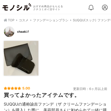
おすすめ商品がもらえる
クチコミポイ活サイト
TOP
コスメ
ファンデーションブラシ
SUQQU(スック) ファン
chaaki.f
5.00
更新日時：6ヶ月以上前
買ってよかったアイテムです。
SUQQUの通称諭吉ファンデ（ザ クリームファンデーショ
ン）を購入した際に、美容部員さんに勧められて一緒に購