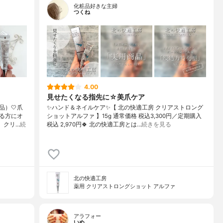
化粧品好きな主婦
つくね
4.00
見せたくなる指先に☆美爪ケア
）🤍爪
✨ハンド＆ネイルケア✨【 北の快適工房 クリアストロング
る方にオ
ショットアルファ 】15g 通常価格 税込3,300円／定期購入
て、クリ…
続
税込 2,970円🍀 北の快適工房とは…
続きを見る
北の快適工房
薬用 クリアストロングショット アルファ
アラフォー
いぬ