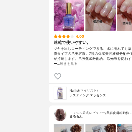
4.00
速乾で使いやすい。
ツヤを出しコーティングできる、水に濡れても落
膜タイプの爪美容液。7種の保湿美容液成分配合
が持続します。爪強化成分配合。除光液を使わず
ー…
続きを見る
Nailist(ネイリスト)
ラスティング エッセンス
モノシル公式レビュアー/美容皮膚科勤務 
まるもふ