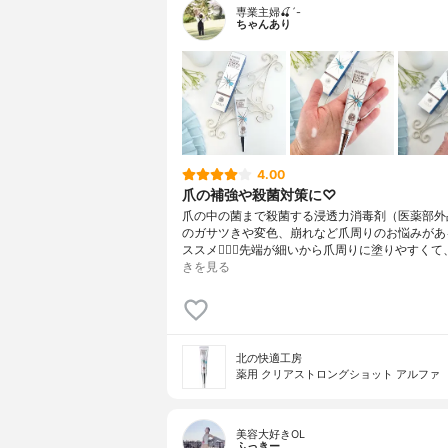
専業主婦🍒´-
ちゃんあり
4.00
爪の補強や殺菌対策に♡
爪の中の菌まで殺菌する浸透力消毒剤（医薬部外品
のガサツきや変色、崩れなど爪周りのお悩みがあ
ススメ🙋🏻‍♀️先端が細いから爪周りに塗りやすく
きを見る
北の快適工房
薬用 クリアストロングショット アルファ
美容大好きOL
ふっきー