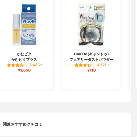
M
かむピタ
Can Do(キャンドゥ)
かむピタプラス
フェアリーダストパウダー
3.68
3.67
(2)
(1)
¥1,650
¥110
関連おすすめクチコミ