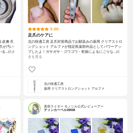
5.00
足爪のケアに
·皮膚·爪
北の快適工房 足爪対策商品でお馴染みの薬用 クリアストロ
爪が汚い·
ングショット アルファが指定医薬部外品としてパワーアッ
いる…
続き
プしたよ！ガサガサ・ゴワゴワ・乾燥によるにごりな…
続
きを見る
北の快適工房
薬用 クリアストロングショット アルファ
…
美容ライター モノシル公式レビューアー
ティンカーベル0908