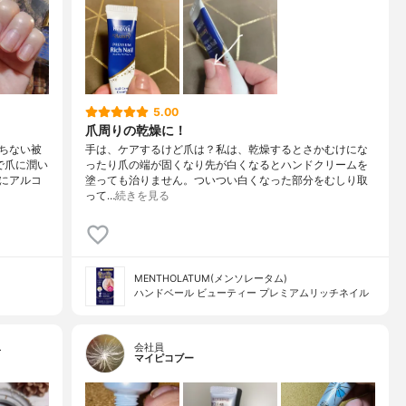
5.00
爪周りの乾燥に！
ちない被
手は、ケアするけど爪は？私は、乾燥するとさかむけにな
で爪に潤い
ったり爪の端が固くなり先が白くなるとハンドクリームを
にアルコ
塗っても治りません。ついつい白くなった部分をむしり取
って…
続きを見る
MENTHOLATUM(メンソレータム)
ハンドベール ビューティー プレミアムリッチネイル
…
会社員
マイピコブー