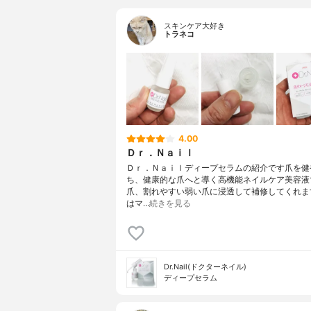
スキンケア大好き
トラネコ
4.00
Ｄｒ．Ｎａｉｌ
Ｄｒ．Ｎａｉｌディープセラムの紹介です爪を健
ち、健康的な爪へと導く高機能ネイルケア美容液
爪、割れやすい弱い爪に浸透して補修してくれま
はマ…
続きを見る
Dr.Nail(ドクターネイル)
ディープセラム