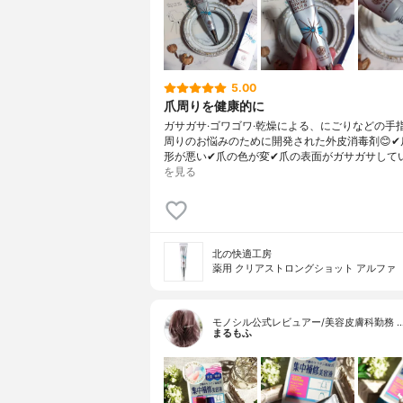
5.00
爪周りを健康的に
ガサガサ·ゴワゴワ·乾燥による、にごりなどの手指
周りのお悩みのために開発された外皮消毒剤😊✔
形が悪い✔爪の色が変✔爪の表面がガサガサして
を見る
北の快適工房
薬用 クリアストロングショット アルファ
モノシル公式レビュアー/美容皮膚科勤務 
まるもふ