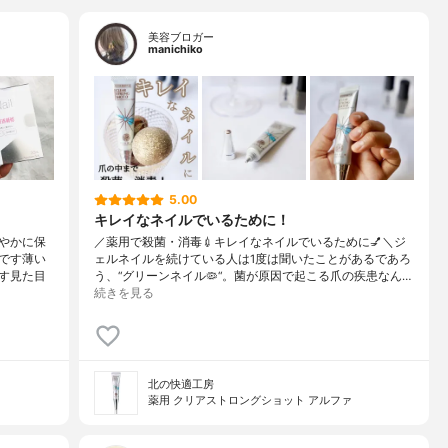
美容ブロガー
manichiko
5.00
キレイなネイルでいるために！
やかに保
／薬用で殺菌・消毒💉キレイなネイルでいるために💅＼ジ
です薄い
ェルネイルを続けている人は1度は聞いたことがあるであろ
す見た目
う、“グリーンネイル🦠“。菌が原因で起こる爪の疾患なん…
続きを見る
北の快適工房
薬用 クリアストロングショット アルファ