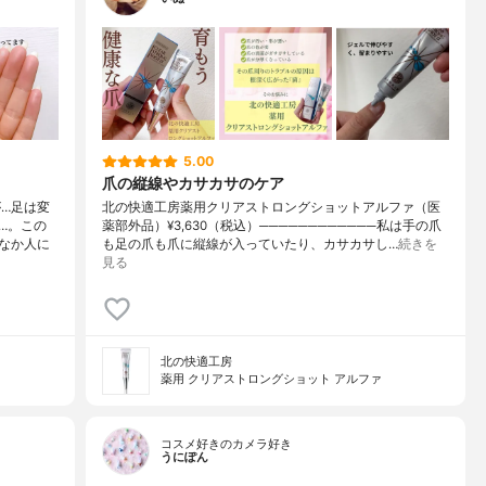
5.00
爪の縦線やカサカサのケア
が…足は変
北の快適工房薬用クリアストロングショットアルファ（医
…。この
薬部外品）¥3,630（税込）────────────私は手の爪
なか人に
も足の爪も爪に縦線が入っていたり、カサカサし…
続きを
見る
北の快適工房
薬用 クリアストロングショット アルファ
コスメ好きのカメラ好き
うにぽん