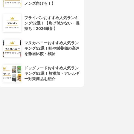
メンズ向けも！】
フライパンおすすめ人気ランキ
ング52選！【焦げ付かない・長
持ち！2026最新】
マヌカハニーおすすめ人気ラン
キング52選！味や栄養価の高さ
ENTHOLATUM(メンソレー
Dr.Nail(ドクターネイル)
を徹底比較・検証
タム)
ディープセラム
ハンドベール ビューティー プ
3.64
(4)
ドッグフードおすすめ人気ラン
レミアムリッチネイル
¥1,686
キング52選！無添加・アレルギ
3.66
(2)
ー対策商品を紹介
¥680