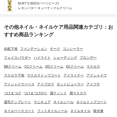
BURT'S BEES(バーツビーズ)
レモンバター キューティクルクリーム
その他ネイル・ネイルケア用品関連カテゴリ：お
すすめ商品ランキング
化粧下地
ファンデーション
チーク
コンシーラー
フェイスパウダー
ハイライト
シェーディング
ブロンザー
BBクリーム
CCクリーム
DDクリーム
EEクリーム
マスカラ
マスカラ下地
マスカラトップコート
アイライナー
アイシャドウ
アイシャドウベース
アイブロウ
ホットビューラー
アイプチ
つけまつげ
つけまつげのり
眉ティント
眉マスカラ
眉毛テンプレート
マニキュア
ネイルシール
ネイルトップコート
ネイルベースコート
フットネイルシール
ネイルオイル
除光液