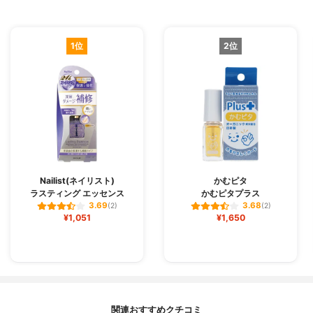
1位
2位
Nailist(ネイリスト)
かむピタ
ラスティング エッセンス
かむピタプラス
3.69
3.68
(2)
(2)
¥1,051
¥1,650
関連おすすめクチコミ