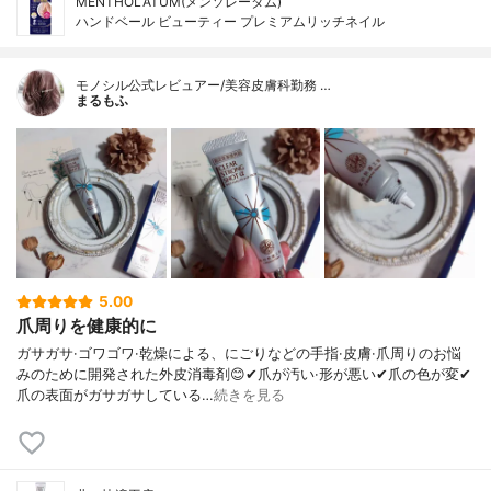
MENTHOLATUM(メンソレータム)
ハンドベール ビューティー プレミアムリッチネイル
モノシル公式レビュアー/美容皮膚科勤務 …
まるもふ
5.00
爪周りを健康的に
ガサガサ·ゴワゴワ·乾燥による、にごりなどの手指·皮膚·爪周りのお悩
みのために開発された外皮消毒剤😊✔爪が汚い·形が悪い✔爪の色が変✔
爪の表面がガサガサしている…
続きを見る