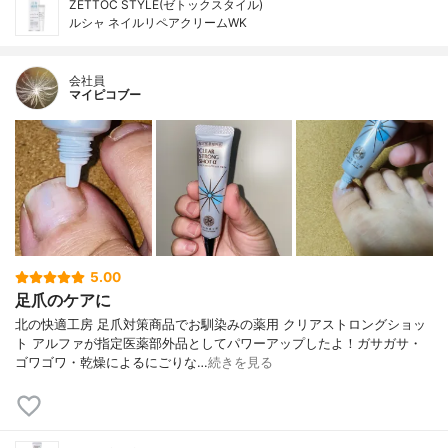
ZETTOC STYLE(ゼトックスタイル)
ルシャ ネイルリペアクリームWK
会社員
マイピコブー
5.00
足爪のケアに
北の快適工房 足爪対策商品でお馴染みの薬用 クリアストロングショッ
ト アルファが指定医薬部外品としてパワーアップしたよ！ガサガサ・
ゴワゴワ・乾燥によるにごりな…
続きを見る