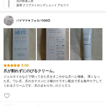
北の快適工房
薬用 クリアストロングショット アルファ
バドママ★フォロバ100◎
5.00
爪が割れずにのびるクリーム。
ジェルネイルなどで弱ってきた爪をすこやかな爪へと補修。 薄くなっ
た爪、ワレ爪、爪のタテスジに２種のケラチン配合で爪を集中ケアして
くれるクリームです。爪のまわりや…
続きを見る