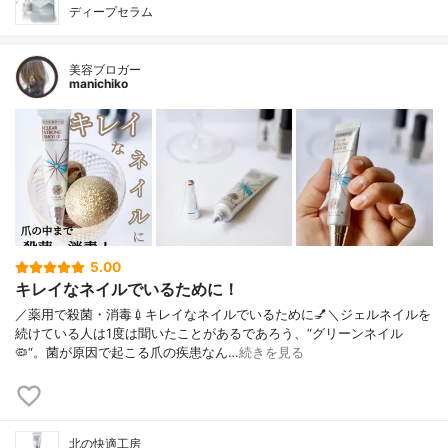
ディープセラム
美容ブロガー
manichiko
5.00
キレイなネイルでいるために！
／薬用で殺菌・消毒💉キレイなネイルでいるために💅＼ジェルネイルを
続けている人は1度は聞いたことがあるであろう、“グリーンネイル
🦠“。菌が原因で起こる爪の疾患なん…
続きを見る
北の快適工房