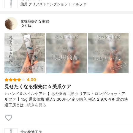
薬用 クリアストロングショット アルファ
化粧品好きな主婦
つくね
4.00
見せたくなる指先に☆美爪ケア
✨ハンド＆ネイルケア✨【 北の快適工房 クリアストロングショットア
ルファ 】15g 通常価格 税込3,300円／定期購入 税込 2,970円🍀 北の快
適工房とは…
続きを見る
北の快適工房