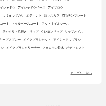
イシャドウ
アイシャドウベース
アイブロウ
つけまつげのり
眉ティント
眉マスカラ
眉毛テンプレート
コート
ネイルベースコート
フットネイルシール
爪やすり・爪磨き
リップ
クレヨンリップ
リップオイル
キープスプレー
メイクブラシセット
アイシャドウブラシ
ラシ
メイクブラシクリーナー
フェロモン香水
ボディミスト
カテゴリ一覧へ