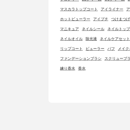
マスカラトップコート
アイライナー
ア
ホットビューラー
アイプチ
つけまつげ
マニキュア
ネイルシール
ネイルトップ
ネイルオイル
除光液
ネイルケアセット
リップコート
ビューラー
パフ
メイク
ファンデーションブラシ
スクリューブ
練り香水
香水