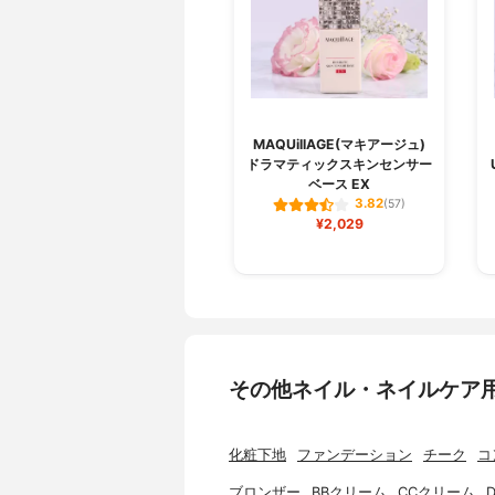
MAQUillAGE(マキアージュ)
ドラマティックスキンセンサー
ベース EX
3.82
(57)
¥2,029
その他ネイル・ネイルケア
化粧下地
ファンデーション
チーク
コ
ブロンザー
BBクリーム
CCクリーム