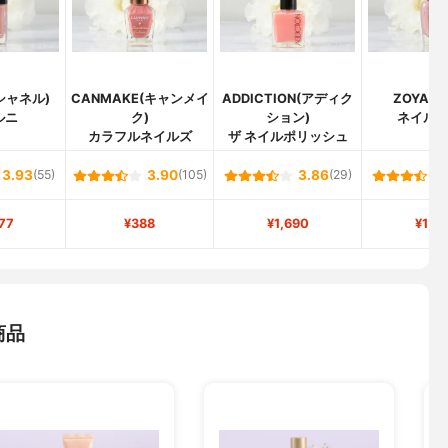
(シャネル)
CANMAKE(キャンメイ
ADDICTION(アディク
ZOYA(
ルニ
ク)
ション)
ネイル
カラフルネイルズ
ザ ネイルポリッシュ
3.93
(55)
3.90
(105)
3.86
(29)
77
¥388
¥1,690
¥1,6
商品