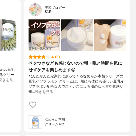
美容ブロガー
ゆあ
4.00
ベタつきなども感じないので朝・晩と時間を気に
せずケアを楽しめます😉
onpo豆乳
るクリー
なんだかんだ定期的に戻ってくるなめらか本舗シリーズの
続きを見
豆乳イソフラボン クリームは、肌にも体にも優しい豆乳イ
ソフラボン配合なのでストレスによる肌のゆらぎや敏感な
季…
続きを見る
なめらか本舗
クリーム NC