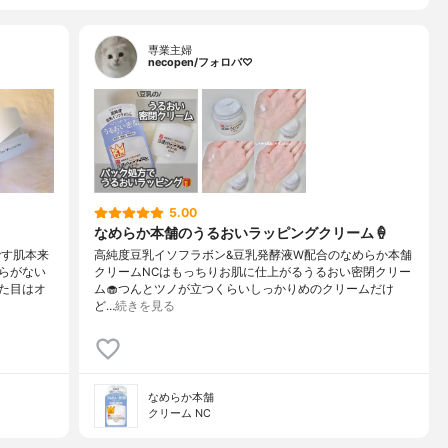
専業主婦
necopen/フォロバ♡
5.00
なめらか本舗のうるおいラッピングクリーム🍦
です肌本来
高純度豆乳イソフラボン&豆乳発酵液W配合のなめらか本舗
らがない
クリームNCはもっちりお肌に仕上がるうるおい密閉クリー
た目はオ
ム🧁つんとツノが立つくらいしっかりめのクリームだけ
ど…
続きを見る
なめらか本舗
クリーム NC