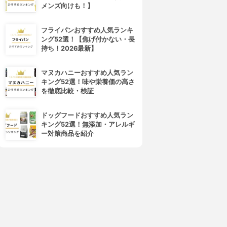
メンズ向けも！】
フライパンおすすめ人気ランキ
ング52選！【焦げ付かない・長
持ち！2026最新】
ORBIS(オルビス)
Hautschild(ハウトシールド)
マヌカハニーおすすめ人気ラン
オルビスユー モイスチャー
美容EQクリーム
キング52選！味や栄養価の高さ
3.86
3.86
(11)
(2)
を徹底比較・検証
¥2,500
¥3,188
ドッグフードおすすめ人気ラン
キング52選！無添加・アレルギ
ー対策商品を紹介