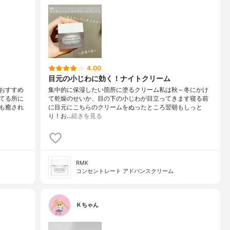
4.00
目元の小じわに効く！ナイトクリーム
おすすめ
集中的に保湿したい箇所に塗るクリーム私は秋～冬にかけ
てる所に
て乾燥のせいか、目の下の小じわが目立ってきます寝る前
も癒され
に目元にこちらのクリームをぬったところ翌朝もしっと
り！お…
続きを見る
RMK
コンセントレート アドバンスクリーム
Ｋちゃん