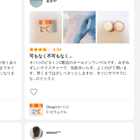
あまや
4.00
可もなく不可もなく…
が全くあり
オバジのビタミンC配合のオールインワンゲルです。みずみ
までオイ
ずしいテクスチャーで、化粧水いらず。よくのびて潤いま
になりま
す。乾くまでは少しペタッとしますが、すぐにサラサラに
な…
続きを見る
Obagi(オバジ)
C セラムゲル
minori**