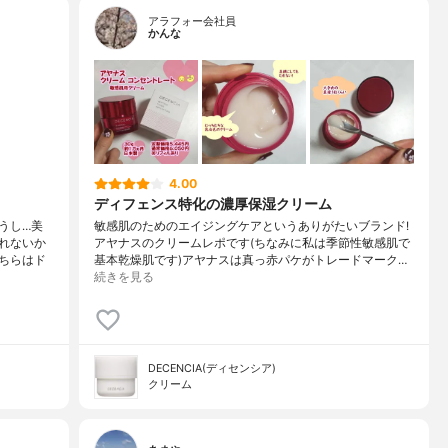
アラフォー会社員
かんな
4.00
ディフェンス特化の濃厚保湿クリーム
うし…美
敏感肌のためのエイジングケアというありがたいブランド!
れないか
アヤナスのクリームレポです(ちなみに私は季節性敏感肌で
ちらはド
基本乾燥肌です)アヤナスは真っ赤パケがトレードマーク…
続きを見る
DECENCIA(ディセンシア)
クリーム