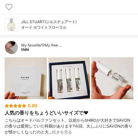
JILL STUART(ジルスチュアート)
オード ホワイトフローラル
My favorite♡My free …
thihi
5.00
人気の香りをちょうどいいサイズで❤️
こちらはオードパルファンセット。以前からSHIROが大好きでSAVON
の香りは愛用していた時期があります?今回、久しぶりにSAVONの香り
が懐かしくなったのと大…
続きを見る