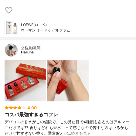
LOEWE(ロエベ)
ウーマン オードゥ パルファム
公務員(教師)
Haruna
4.00
コスパ最強すぎるコフレ
デパコスの香水がこの値段で、この見た目で4種類もあるのはアルマー
ニだけでは⁇ 香りはどれも香水！って感じなので苦手な方はいるかも
だけど甘すぎない香り。通常盤とパ…
続きを見る