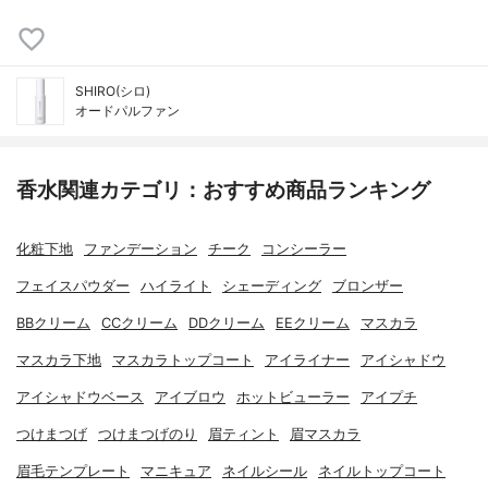
SHIRO(シロ)
オードパルファン
香水関連カテゴリ：おすすめ商品ランキング
化粧下地
ファンデーション
チーク
コンシーラー
フェイスパウダー
ハイライト
シェーディング
ブロンザー
BBクリーム
CCクリーム
DDクリーム
EEクリーム
マスカラ
マスカラ下地
マスカラトップコート
アイライナー
アイシャドウ
アイシャドウベース
アイブロウ
ホットビューラー
アイプチ
つけまつげ
つけまつげのり
眉ティント
眉マスカラ
眉毛テンプレート
マニキュア
ネイルシール
ネイルトップコート