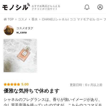
おすすめ商品がもらえる
クチコミポイ活サイト
TOP
コスメ
香水
CHANEL(シャネル) ココ マドモアゼル ロー 
コスメオタク
w_cana
5.00
更新日時：6ヶ月以上前
優雅な気持ちで休めます
シャネルのフレグランスは、香りが強いイメージがあり、
少し苦手意識を持っていたのですが、こちらのココマドモ