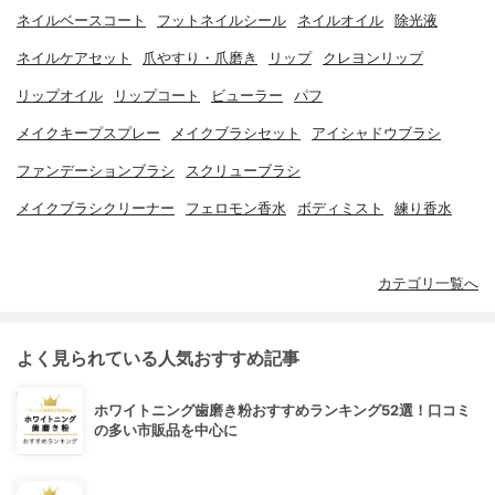
ネイルベースコート
フットネイルシール
ネイルオイル
除光液
ネイルケアセット
爪やすり・爪磨き
リップ
クレヨンリップ
リップオイル
リップコート
ビューラー
パフ
メイクキープスプレー
メイクブラシセット
アイシャドウブラシ
ファンデーションブラシ
スクリューブラシ
メイクブラシクリーナー
フェロモン香水
ボディミスト
練り香水
カテゴリ一覧へ
よく見られている人気おすすめ記事
ホワイトニング歯磨き粉おすすめランキング52選！口コミ
の多い市販品を中心に