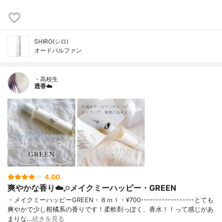
SHIRO(シロ)
オードパルファン
・高校生
透香☁️
4.00
爽やかな香り☁️𓈒𓏸メイクミーハッピー・GREEN
・メイクミーハッピーGREEN・８ｍｌ・¥700------------------とても
爽やかで少し柑橘系の香りです！柔軟剤っぽく、香水！！って感じがあ
まりな…
続きを見る