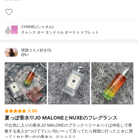
CHANEL(シャネル)
チャンス オー タンドゥル オードゥ トワレット
韓国コスメ好きOL
けい
5.00
夏っぽ香水♡JO MALONEとNUXEのフレグランス
♡お気に入りの香水JO MALONEのブラックベリー＆ベイは仲良しで尊
敬する友人がつけてていい匂い〜って言ってたら韓国に行ったときに買
ってくれた思い出の香水☺️…
続きを見る