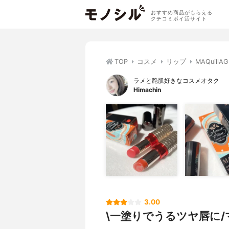
おすすめ商品がもらえる
クチコミポイ活サイト
TOP
コスメ
リップ
MAQuil
ラメと艶肌好きなコスメオタク
Himachin
3.00
\一塗りでうるツヤ唇に