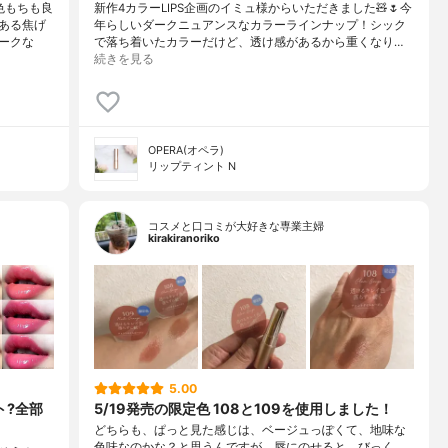
色もちも良
新作4カラーLIPS企画のイミュ様からいただきました🧸🌷今
ある焦げ
年らしいダークニュアンスなカラーラインナップ！シック
ークな
で落ち着いたカラーだけど、透け感があるから重くなり…
続きを見る
OPERA(オペラ)
リップティント N
コスメと口コミが大好きな専業主婦
kirakiranoriko
5.00
ト?全部
5/19発売の限定色 108と109を使用しました！
どちらも、ぱっと見た感じは、ベージュっぽくて、地味な
色味なのかな？と思うんですが、唇にのせると、びっく