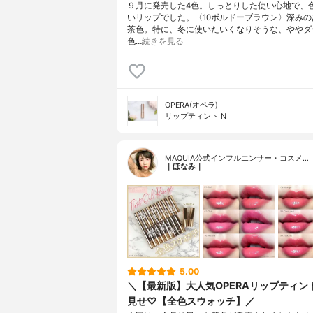
９月に発売した4色。しっとりした使い心地で、
いリップでした。〈10ボルドーブラウン〉深みの
茶色。特に、冬に使いたいくなりそうな、ややダ
色…
続きを見る
OPERA(オペラ)
リップティント N
MAQUIA公式インフルエンサー・コスメ…
｜ほなみ｜
5.00
＼【最新版】大人気OPERAリップティン
見せ♡【全色スウォッチ】／