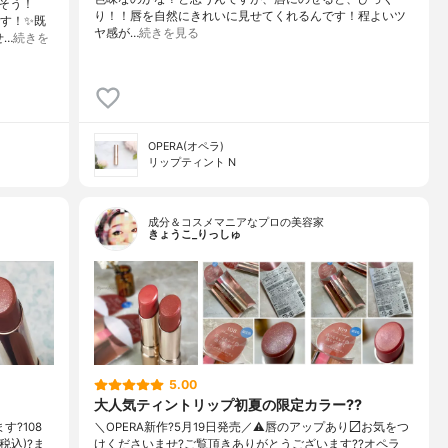
そう！
り！！唇を自然にきれいに見せてくれるんです！程よいツ
です！✨既
ヤ感が…
続きを見る
せ…
続きを
OPERA(オペラ)
リップティント N
成分＆コスメマニアなプロの美容家
きょうこ_りっしゅ
5.00
大人気ティントリップ初夏の限定カラー??
す?108
＼OPERA新作?5月19日発売／ ⚠️唇のアップあり〼 お気をつ
税込)?ま
けくださいませ? ご覧頂きありがとうございます? ?オペラ