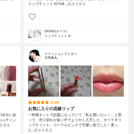
リップティント N ?108 …
続きを見る
OPERA(オペラ)
リップティント N
ファッションライター
コロみん
5.00
お気に入りの花嫁リップ
唇の水分に反
一時期ネットで話題になっていて「私も買いたい！」と思
ュ×ティン
って、売り切れが多い中でようやく入手した、オペラ R リ
を見る
ップティント。コーラルピンクで可愛い色でした！塗っ
た…
続きを見る