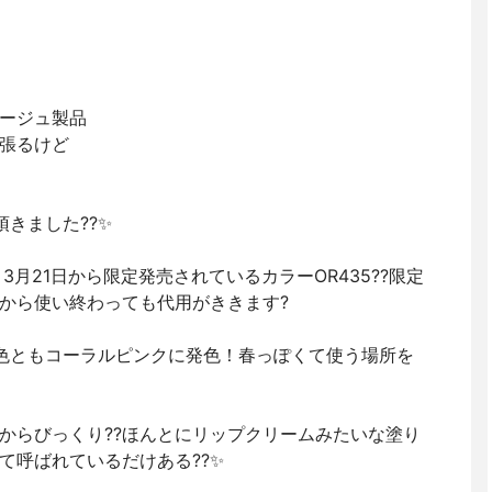
ージュ製品
張るけど
頂きました??✨
3月21日から限定発売されているカラーOR435??限定
から使い終わっても代用がききます?
色ともコーラルピンクに発色！春っぽくて使う場所を
からびっくり??ほんとにリップクリームみたいな塗り
て呼ばれているだけある??✨