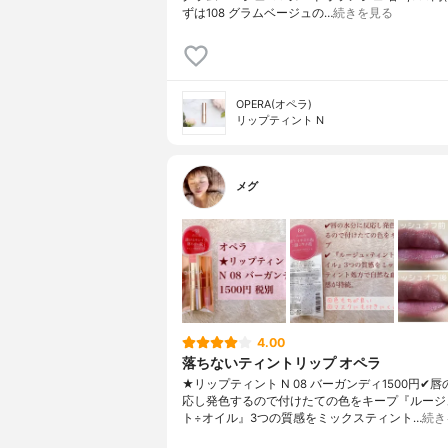
ずは108 グラムベージュの…
続きを見る
OPERA(オペラ)
リップティント N
メグ
4.00
落ちないティントリップ オペラ
★リップティント N 08 バーガンディ1500円✔︎
応し発色するので付けたての色をキープ『ルージ
ト÷オイル』3つの質感をミックスティント…
続き