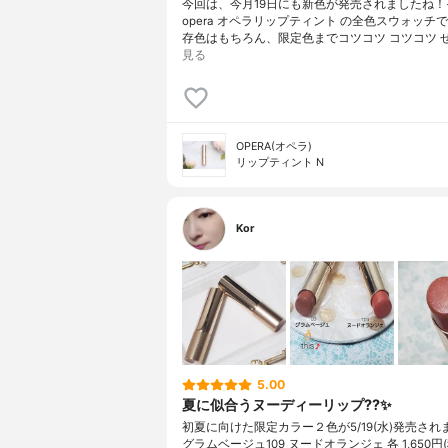
今回は、今月19日にも新色が発売されましたね！
opera オペラリップティント の全色スウォッチ
存色はもちろん、限定色までコツコツ コツコツ 
見る
OPERA(オペラ)
リップティント N
Kor
5.00
夏に似合うヌーディーリップ??✨
初夏に向けた限定カラー２色が5/19(水)発売されま
グラムベージュ109 ヌードオランジェ 各 1,650円(