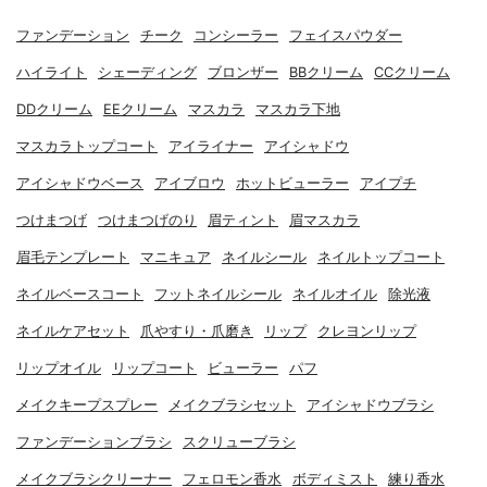
ファンデーション
チーク
コンシーラー
フェイスパウダー
ハイライト
シェーディング
ブロンザー
BBクリーム
CCクリーム
DDクリーム
EEクリーム
マスカラ
マスカラ下地
マスカラトップコート
アイライナー
アイシャドウ
アイシャドウベース
アイブロウ
ホットビューラー
アイプチ
つけまつげ
つけまつげのり
眉ティント
眉マスカラ
眉毛テンプレート
マニキュア
ネイルシール
ネイルトップコート
ネイルベースコート
フットネイルシール
ネイルオイル
除光液
ネイルケアセット
爪やすり・爪磨き
リップ
クレヨンリップ
リップオイル
リップコート
ビューラー
パフ
メイクキープスプレー
メイクブラシセット
アイシャドウブラシ
ファンデーションブラシ
スクリューブラシ
メイクブラシクリーナー
フェロモン香水
ボディミスト
練り香水