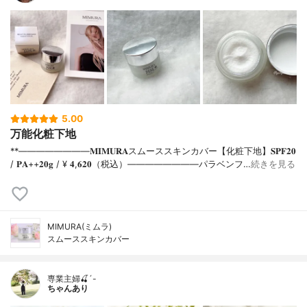
5.00
万能化粧下地
**⁡⁡⁡————————⁡𝐌𝐈𝐌𝐔𝐑𝐀スムーススキンカバー【化粧下地】𝐒𝐏𝐅𝟐𝟎
/ 𝐏𝐀++⁡𝟐𝟎𝐠 / ¥ 𝟒,𝟔𝟐𝟎（税込）⁡————————パラベンフ…
続きを見る
MIMURA(ミムラ)
スムーススキンカバー
専業主婦🍒´-
ちゃんあり