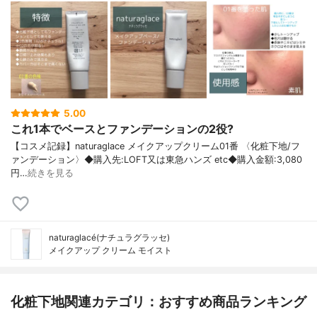
5.00
これ1本でベースとファンデーションの2役?
【コスメ記録】naturaglace メイクアップクリーム01番 〈化粧下地/フ
ァンデーション〉◆購入先:LOFT又は東急ハンズ etc◆購入金額:3,080
円…
続きを見る
naturaglacé(ナチュラグラッセ)
メイクアップ クリーム モイスト
化粧下地関連カテゴリ：おすすめ商品ランキング