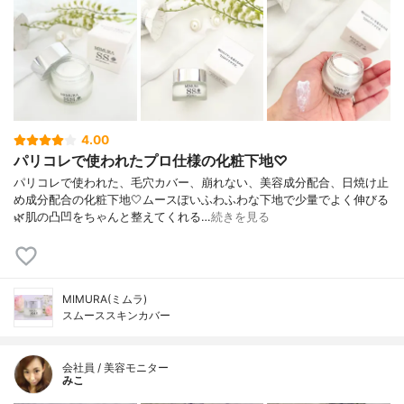
4.00
パリコレで使われたプロ仕様の化粧下地♡
パリコレで使われた、毛穴カバー、崩れない、美容成分配合、日焼け止
め成分配合の化粧下地🤍ムースぽいふわふわな下地で少量でよく伸びる
🌿肌の凸凹をちゃんと整えてくれる…
続きを見る
MIMURA(ミムラ)
スムーススキンカバー
会社員 / 美容モニター
みこ