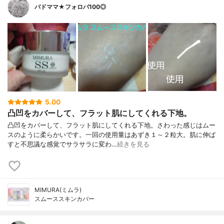
バドママ★フォロバ100◎
5.00
凸凹をカバーして、フラット肌にしてくれる下地。
凸凹をカバーして、フラット肌にしてくれる下地。さわった感じはムー
スのように柔らかいです。一回の使用量はあずき１～２粒大。肌に伸ば
すと不思議な感覚でサラサラに変わ…
続きを見る
MIMURA(ミムラ)
スムーススキンカバー