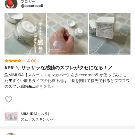
ブロガー
@eccoroco5
4.00
#PR ＼ サラサラな感触のスフレがクセになる！／
💁MIMURA【スムーススキンカバー】を@𝖾𝖼𝖼𝗈𝗋𝗈𝖼𝗈𝟧 が使ってみまし
た⁡⁡▼⁡すくい取るタイプの化粧下地は、蓋を開けて指先で触るとフワフワ
のスフレ感触☁…
続きを見る
MIMURA(ミムラ)
スムーススキンカバー