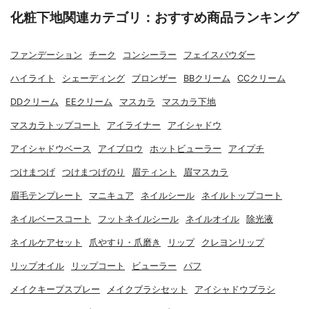
化粧下地関連カテゴリ：おすすめ商品ランキング
ファンデーション
チーク
コンシーラー
フェイスパウダー
ハイライト
シェーディング
ブロンザー
BBクリーム
CCクリーム
DDクリーム
EEクリーム
マスカラ
マスカラ下地
マスカラトップコート
アイライナー
アイシャドウ
アイシャドウベース
アイブロウ
ホットビューラー
アイプチ
つけまつげ
つけまつげのり
眉ティント
眉マスカラ
眉毛テンプレート
マニキュア
ネイルシール
ネイルトップコート
ネイルベースコート
フットネイルシール
ネイルオイル
除光液
ネイルケアセット
爪やすり・爪磨き
リップ
クレヨンリップ
リップオイル
リップコート
ビューラー
パフ
メイクキープスプレー
メイクブラシセット
アイシャドウブラシ