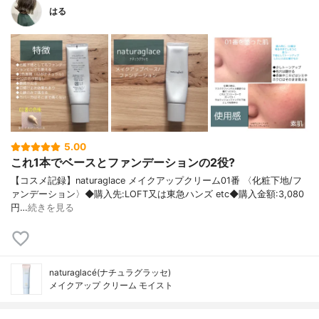
はる
5.00
これ1本でベースとファンデーションの2役?
【コスメ記録】naturaglace メイクアップクリーム01番 〈化粧下地/フ
ァンデーション〉◆購入先:LOFT又は東急ハンズ etc◆購入金額:3,080
円…
続きを見る
naturaglacé(ナチュラグラッセ)
メイクアップ クリーム モイスト