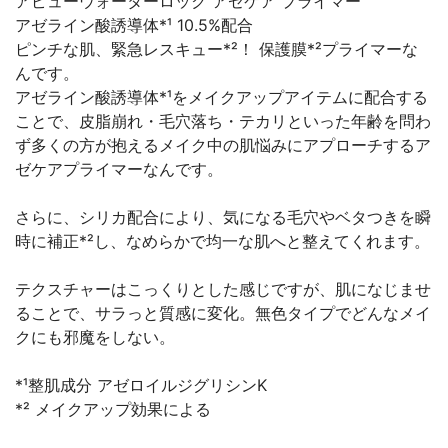
アピューウォーターロック アゼケア プライマー
アゼライン酸誘導体*¹ 10.5%配合
ピンチな肌、緊急レスキュー*²！ 保護膜*²プライマーな
んです。
アゼライン酸誘導体*¹をメイクアップアイテムに配合する
ことで、皮脂崩れ・毛穴落ち・テカリといった年齢を問わ
ず多くの方が抱えるメイク中の肌悩みにアプローチするア
ゼケアプライマーなんです。
さらに、シリカ配合により、気になる毛穴やベタつきを瞬
時に補正*²し、なめらかで均一な肌へと整えてくれます。
テクスチャーはこっくりとした感じですが、肌になじませ
ることで、サラっと質感に変化。無色タイプでどんなメイ
クにも邪魔をしない。
*¹整肌成分 アゼロイルジグリシンK
*² メイクアップ効果による