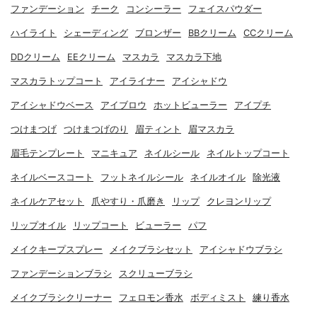
ファンデーション
チーク
コンシーラー
フェイスパウダー
ハイライト
シェーディング
ブロンザー
BBクリーム
CCクリーム
DDクリーム
EEクリーム
マスカラ
マスカラ下地
マスカラトップコート
アイライナー
アイシャドウ
アイシャドウベース
アイブロウ
ホットビューラー
アイプチ
つけまつげ
つけまつげのり
眉ティント
眉マスカラ
眉毛テンプレート
マニキュア
ネイルシール
ネイルトップコート
ネイルベースコート
フットネイルシール
ネイルオイル
除光液
ネイルケアセット
爪やすり・爪磨き
リップ
クレヨンリップ
リップオイル
リップコート
ビューラー
パフ
メイクキープスプレー
メイクブラシセット
アイシャドウブラシ
ファンデーションブラシ
スクリューブラシ
メイクブラシクリーナー
フェロモン香水
ボディミスト
練り香水