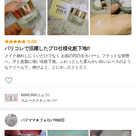
5.00
パリコレで活躍したプロ仕様化粧下地!!
メイク崩れしにくいだけでなく お肌の凹凸をカバーし フラットな状態
へ。汗と皮脂に強い化粧下地。ふわっとした柔らかい白いムースのよう
なクリームで、伸びよく、とにか…
続きを見る
MIMURA(ミムラ)
スムーススキンカバー
バドママ★フォロバ100◎