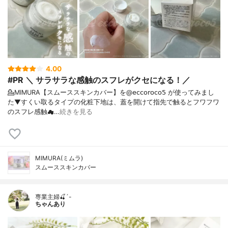
4.00
#PR ＼ サラサラな感触のスフレがクセになる！／
💁MIMURA【スムーススキンカバー】を@𝖾𝖼𝖼𝗈𝗋𝗈𝖼𝗈𝟧 が使ってみまし
た⁡⁡▼⁡すくい取るタイプの化粧下地は、蓋を開けて指先で触るとフワフワ
のスフレ感触☁…
続きを見る
MIMURA(ミムラ)
スムーススキンカバー
専業主婦🍒´-
ちゃんあり