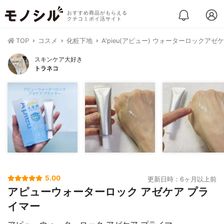
おすすめ商品がもらえる
クチコミポイ活サイト
TOP
コスメ
化粧下地
A'pieu(アピュー) ウォーターロックア
スキンケア大好き
トラネコ
5.00
更新日時：6ヶ月以上前
アピューウォーターロック アゼケア プラ
イマー