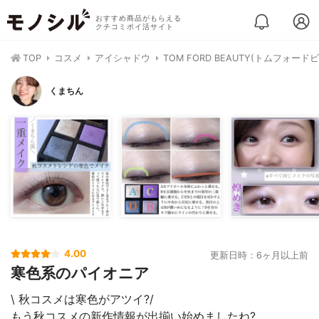
おすすめ商品がもらえる
クチコミポイ活サイト
TOP
コスメ
アイシャドウ
TOM FORD BEAUTY(トムフォー
くまちん
4.00
更新日時：6ヶ月以上前
寒色系のパイオニア
\ 秋コスメは寒色がアツイ?/
もう秋コスメの新作情報が出揃い始めましたね?