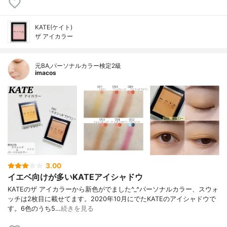
KATE(ケイト)
ザ アイカラー
元BA,パーソナルカラー検定2級
imacos
3.00
イエベ向けが多いKATEアイシャドウ
KATEのザ アイカラーから新色がでました^_^パーソナルカラー、スウォ
ッチは2枚目に載せてます。2020年10月にでたKATEのアイシャドウで
す。6色のうち5…
続きを見る