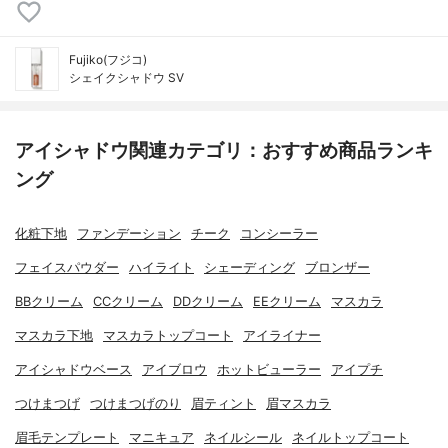
Fujiko(フジコ)
シェイクシャドウ SV
アイシャドウ関連カテゴリ：おすすめ商品ランキ
ング
化粧下地
ファンデーション
チーク
コンシーラー
フェイスパウダー
ハイライト
シェーディング
ブロンザー
BBクリーム
CCクリーム
DDクリーム
EEクリーム
マスカラ
マスカラ下地
マスカラトップコート
アイライナー
アイシャドウベース
アイブロウ
ホットビューラー
アイプチ
つけまつげ
つけまつげのり
眉ティント
眉マスカラ
眉毛テンプレート
マニキュア
ネイルシール
ネイルトップコート