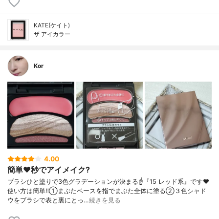
KATE(ケイト)
ザ アイカラー
Kor
4.00
簡単❤️秒でアイメイク?
ブラシひと塗りで3色グラデーションが決まる☝️『15 レッド系』です❤️
使い方は簡単‼️①まぶたベースを指でまぶた全体に塗る②３色シャド
ウをブラシで表と裏にとっ…
続きを見る