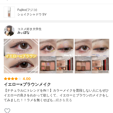
Fujiko(フジコ)
シェイクシャドウ SV
コスメ好き大学生
みぃぽな
4.00
イエロー×ブラウンメイク
【ナチュラルにトレンドをIN！】カラーメイクを普段しない人にもぜひ
イエローの良さをわかって欲しくて、イエローとブラウンのメイクをし
てみました！！ラメを無くせばも…
続きを見る