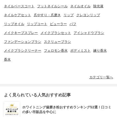
ネイルベースコート
フットネイルシール
ネイルオイル
除光液
ネイルケアセット
爪やすり・爪磨き
リップ
クレヨンリップ
リップオイル
リップコート
ビューラー
パフ
メイクキープスプレー
メイクブラシセット
アイシャドウブラシ
ファンデーションブラシ
スクリューブラシ
メイクブラシクリーナー
フェロモン香水
ボディミスト
練り香水
香水
カテゴリ一覧へ
よく見られている人気おすすめ記事
ホワイトニング歯磨き粉おすすめランキング52選！口コミ
の多い市販品を中心に