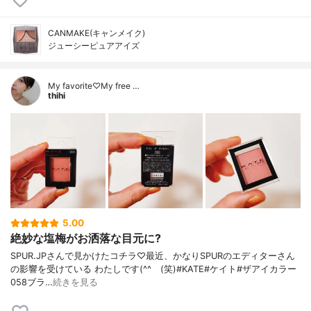
CANMAKE(キャンメイク)
ジューシーピュアアイズ
My favorite♡My free …
thihi
5.00
絶妙な塩梅がお洒落な目元に?
SPUR.JPさんで見かけたコチラ♡最近、かなりSPURのエディターさん
の影響を受けている わたしです(^^ゞ(笑)#KATE#ケイト#ザアイカラー
058ブラ…
続きを見る