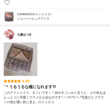
CANMAKE(キャンメイク)
ジューシーピュアアイズ
七瀬はづき
5.00
¨* うるうるな瞳になれます♡
このアイシャドウ、すごいです！！何がすごいかと言うと、どの色もほ
んっとうに可愛くてラメが上品なのです°˖✧◝(⁰▿⁰)◜✧˖°写真だとブラウ
ンの色が濃い目に見え…
続きを見る