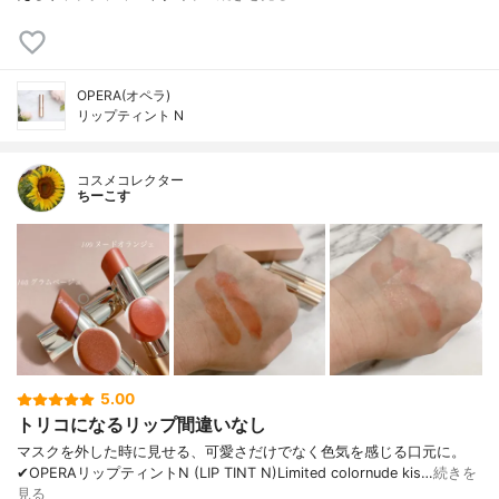
OPERA(オペラ)
リップティント N
コスメコレクター
ちーこす
5.00
トリコになるリップ間違いなし
マスクを外した時に見せる、可愛さだけでなく色気を感じる口元に。
✔︎OPERAリップティントN (LIP TINT N)Limited colornude kis…
続きを
見る