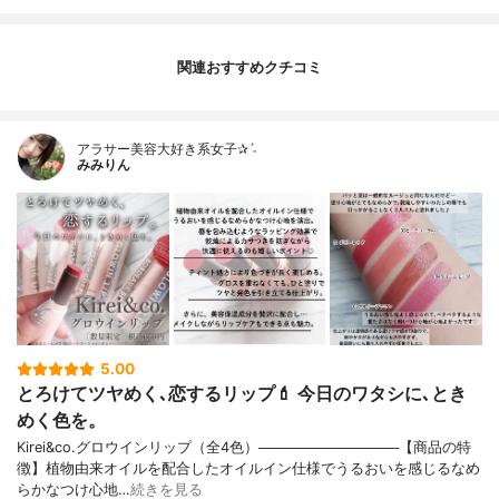
関連おすすめクチコミ
アラサー美容大好き系女子✰ˊ˗
みみりん
5.00
とろけてツヤめく､恋するリップ💄 今日のワタシに､とき
めく色を。
Kirei&co.グロウインリップ（全4色）──────────────【商品の特
徴】植物由来オイルを配合したオイルイン仕様でうるおいを感じるなめ
らかなつけ心地…
続きを見る