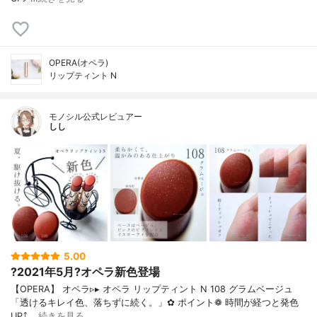
OPERA(オペラ)
リップティント N
モノシル公式レビュアー
しし
5.00
?2021年5月?オペラ新色登場
【OPERA】 オペラ▹▸ オペラ リップティント N 108 グラムベージュ
「透けるキレイ色、落ちずに続く。」✿ ポイント❁︎ 時間が経つと発色
UP⤴ …
続きを見る