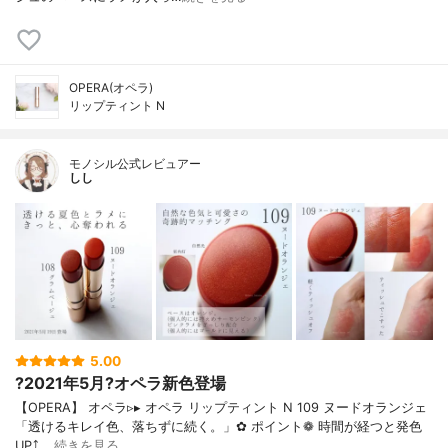
OPERA(オペラ)
リップティント N
モノシル公式レビュアー
しし
5.00
?2021年5月?オペラ新色登場
【OPERA】 オペラ▹▸ オペラ リップティント N 109 ヌードオランジェ
「透けるキレイ色、落ちずに続く。」✿ ポイント❁︎ 時間が経つと発色
UP⤴ …
続きを見る