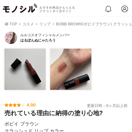
おすすめ商品がもらえる
クチコミポイ活サイト
TOP
コスメ
リップ
BOBBI BROWN(ボビイブラウン) クラッシ
ルルコスオフィシャルメンバー
はるぽんぬにゃたろう
4.00
更新日時：6ヶ月以上前
売れている理由に納得の塗り心地?
ボビイ ブラウン
クラッシュド リップ カラー