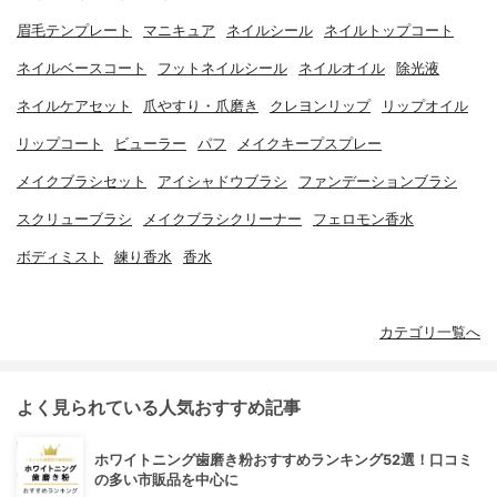
眉毛テンプレート
マニキュア
ネイルシール
ネイルトップコート
ネイルベースコート
フットネイルシール
ネイルオイル
除光液
ネイルケアセット
爪やすり・爪磨き
クレヨンリップ
リップオイル
リップコート
ビューラー
パフ
メイクキープスプレー
メイクブラシセット
アイシャドウブラシ
ファンデーションブラシ
スクリューブラシ
メイクブラシクリーナー
フェロモン香水
ボディミスト
練り香水
香水
カテゴリ一覧へ
よく見られている人気おすすめ記事
ホワイトニング歯磨き粉おすすめランキング52選！口コミ
の多い市販品を中心に