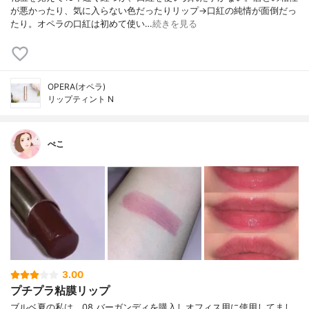
が悪かったり、気に入らない色だったりリップ→口紅の純情が面倒だっ
たり。オペラの口紅は初めて使い…
続きを見る
OPERA(オペラ)
リップティント N
ぺこ
3.00
プチプラ粘膜リップ
ブルベ夏の私は、08 バーガンディを購入しオフィス用に使用してまし