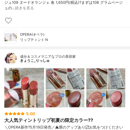
ジュ109 ヌードオランジェ 各 1,650円(税込)?まずは108 グラムベージ
ュの…
続きを見る
OPERA(オペラ)
リップティント N
成分＆コスメマニアなプロの美容家
きょうこ_りっしゅ
5.00
大人気ティントリップ初夏の限定カラー??
＼OPERA新作?5月19日発売／ ⚠️唇のアップあり〼 お気をつけください