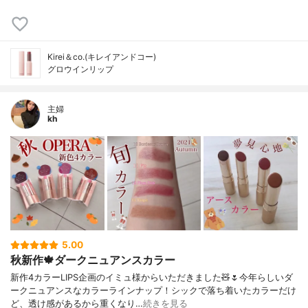
Kirei＆co.(キレイアンドコー)
グロウインリップ
主婦
kh
5.00
秋新作🍁ダークニュアンスカラー
新作4カラーLIPS企画のイミュ様からいただきました🧸🌷今年らしいダ
ークニュアンスなカラーラインナップ！シックで落ち着いたカラーだけ
ど、透け感があるから重くなり…
続きを見る