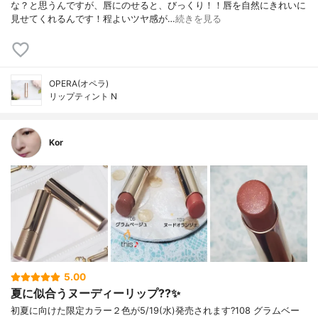
な？と思うんですが、唇にのせると、びっくり！！唇を自然にきれいに
見せてくれるんです！程よいツヤ感が…
続きを見る
OPERA(オペラ)
リップティント N
Kor
5.00
夏に似合うヌーディーリップ??✨
初夏に向けた限定カラー２色が5/19(水)発売されます?108 グラムベー