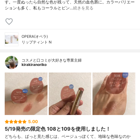
す。一度ぬったら自然な色が残って、天然の血色唇に。カラーバリエー
ションも多く、私もコーラルとピン…
続きを見る
OPERA(オペラ)
リップティント N
コスメと口コミが大好きな専業主婦
kirakiranoriko
5.00
5/19発売の限定色 108と109を使用しました！
どちらも、ぱっと見た感じは、ベージュっぽくて、地味な色味なのか