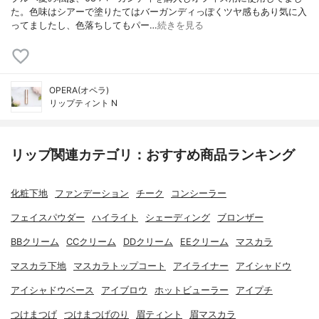
た。色味はシアーで塗りたてはバーガンディっぽくツヤ感もあり気に入
ってましたし、色落ちしてもパー…
続きを見る
OPERA(オペラ)
リップティント N
リップ関連カテゴリ：おすすめ商品ランキング
化粧下地
ファンデーション
チーク
コンシーラー
フェイスパウダー
ハイライト
シェーディング
ブロンザー
BBクリーム
CCクリーム
DDクリーム
EEクリーム
マスカラ
マスカラ下地
マスカラトップコート
アイライナー
アイシャドウ
アイシャドウベース
アイブロウ
ホットビューラー
アイプチ
つけまつげ
つけまつげのり
眉ティント
眉マスカラ