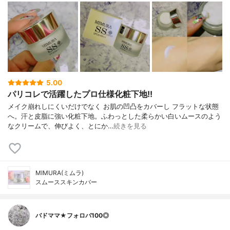
5.00
パリコレで活躍したプロ仕様化粧下地!!
メイク崩れしにくいだけでなく お肌の凹凸をカバーし フラットな状態
へ。汗と皮脂に強い化粧下地。ふわっとした柔らかい白いムースのよう
なクリームで、伸びよく、とにか…
続きを見る
MIMURA(ミムラ)
スムーススキンカバー
バドママ★フォロバ100◎