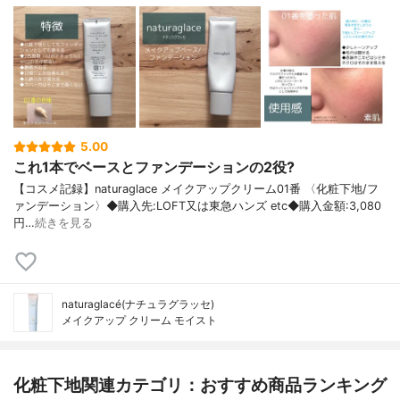
5.00
これ1本でベースとファンデーションの2役?
【コスメ記録】naturaglace メイクアップクリーム01番 〈化粧下地/フ
ァンデーション〉◆購入先:LOFT又は東急ハンズ etc◆購入金額:3,080
円…
続きを見る
naturaglacé(ナチュラグラッセ)
メイクアップ クリーム モイスト
化粧下地関連カテゴリ：おすすめ商品ランキング