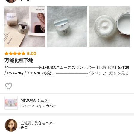
5.00
万能化粧下地
**⁡⁡⁡————————⁡𝐌𝐈𝐌𝐔𝐑𝐀スムーススキンカバー【化粧下地】𝐒𝐏𝐅𝟐𝟎
/ 𝐏𝐀++⁡𝟐𝟎𝐠 / ¥ 𝟒,𝟔𝟐𝟎（税込）⁡————————パラベンフ…
続きを見る
MIMURA(ミムラ)
スムーススキンカバー
会社員 / 美容モニター
みこ