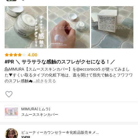
4.00
#PR ＼ サラサラな感触のスフレがクセになる！／
💁MIMURA【スムーススキンカバー】を@𝖾𝖼𝖼𝗈𝗋𝗈𝖼𝗈𝟧 が使ってみまし
た⁡⁡▼⁡すくい取るタイプの化粧下地は、蓋を開けて指先で触るとフワフワ
のスフレ感触☁…
続きを見る
MIMURA(ミムラ)
スムーススキンカバー
ビューティーカウンセラー☆化粧品販売☆メ…
yung