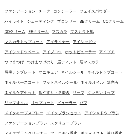
ファンデーション
チーク
コンシーラー
フェイスパウダー
ハイライト
シェーディング
ブロンザー
BBクリーム
CCクリーム
DDクリーム
EEクリーム
マスカラ
マスカラ下地
マスカラトップコート
アイライナー
アイシャドウ
アイシャドウベース
アイブロウ
ホットビューラー
アイプチ
つけまつげ
つけまつげのり
眉ティント
眉マスカラ
眉毛テンプレート
マニキュア
ネイルシール
ネイルトップコート
ネイルベースコート
フットネイルシール
ネイルオイル
除光液
ネイルケアセット
爪やすり・爪磨き
リップ
クレヨンリップ
リップオイル
リップコート
ビューラー
パフ
メイクキープスプレー
メイクブラシセット
アイシャドウブラシ
ファンデーションブラシ
スクリューブラシ
メイクブラシクリーナー
フェロモン香水
ボディミスト
練り香水