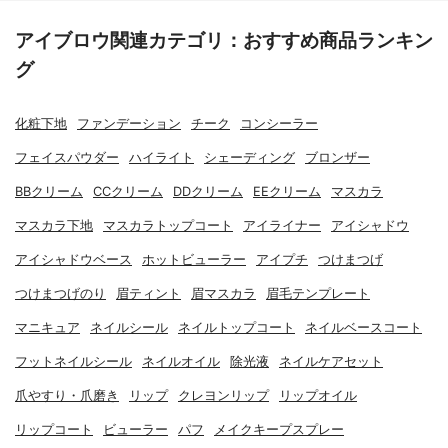
アイブロウ関連カテゴリ：おすすめ商品ランキン
グ
化粧下地
ファンデーション
チーク
コンシーラー
フェイスパウダー
ハイライト
シェーディング
ブロンザー
BBクリーム
CCクリーム
DDクリーム
EEクリーム
マスカラ
マスカラ下地
マスカラトップコート
アイライナー
アイシャドウ
アイシャドウベース
ホットビューラー
アイプチ
つけまつげ
つけまつげのり
眉ティント
眉マスカラ
眉毛テンプレート
マニキュア
ネイルシール
ネイルトップコート
ネイルベースコート
フットネイルシール
ネイルオイル
除光液
ネイルケアセット
爪やすり・爪磨き
リップ
クレヨンリップ
リップオイル
リップコート
ビューラー
パフ
メイクキープスプレー