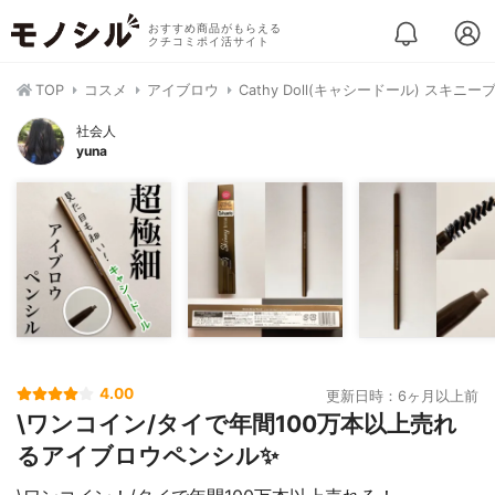
おすすめ商品がもらえる
クチコミポイ活サイト
TOP
コスメ
アイブロウ
Cathy Doll(キャシードール) スキニ
社会人
yuna
4.00
更新日時：6ヶ月以上前
\ワンコイン/タイで年間100万本以上売れ
るアイブロウペンシル✨