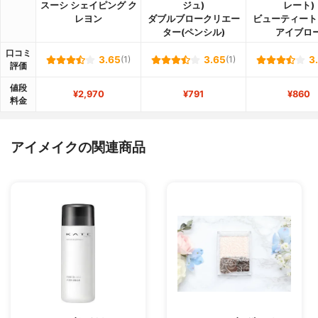
スーシ シェイピング ク
ジュ)
レート)
レヨン
ダブルブロークリエー
ビューティート
ター(ペンシル)
アイブロ
口コミ
3.65
(1)
3.65
(1)
3
評価
値段
¥2,970
¥791
¥860
料金
アイメイクの関連商品