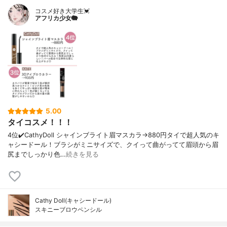
コスメ好き大学生💓
アフリカ少女🐘
5.00
タイコスメ！！！
4位✔️CathyDoll シャインブライト眉マスカラ→880円タイで超人気のキ
ャシードール！ブラシがミニサイズで、クイって曲がってて眉頭から眉
尻までしっかり色…
続きを見る
Cathy Doll(キャシードール)
スキニーブロウペンシル