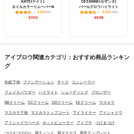
KATE(ケイト)
CEZANNE(セザンヌ)
ネイルカラーリムーバーN
パールグロウハイライト
3.65
3.90
(22)
(154)
¥350
¥648
アイブロウ関連カテゴリ：おすすめ商品ランキン
グ
化粧下地
ファンデーション
チーク
コンシーラー
フェイスパウダー
ハイライト
シェーディング
ブロンザー
BBクリーム
CCクリーム
DDクリーム
EEクリーム
マスカラ
マスカラ下地
マスカラトップコート
アイライナー
アイシャドウ
アイシャドウベース
ホットビューラー
アイプチ
つけまつげ
つけまつげのり
眉ティント
眉マスカラ
眉毛テンプレート