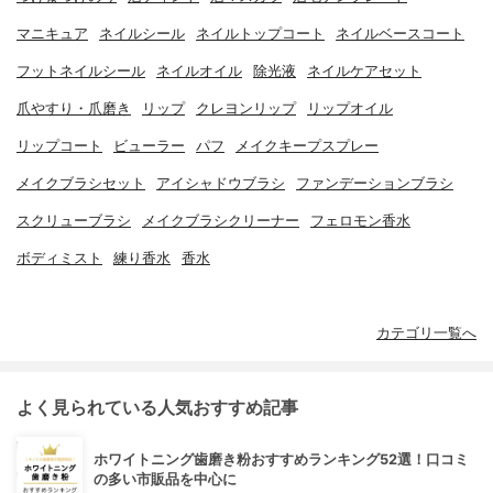
マニキュア
ネイルシール
ネイルトップコート
ネイルベースコート
フットネイルシール
ネイルオイル
除光液
ネイルケアセット
爪やすり・爪磨き
リップ
クレヨンリップ
リップオイル
リップコート
ビューラー
パフ
メイクキープスプレー
メイクブラシセット
アイシャドウブラシ
ファンデーションブラシ
スクリューブラシ
メイクブラシクリーナー
フェロモン香水
ボディミスト
練り香水
香水
カテゴリ一覧へ
よく見られている人気おすすめ記事
ホワイトニング歯磨き粉おすすめランキング52選！口コミ
の多い市販品を中心に