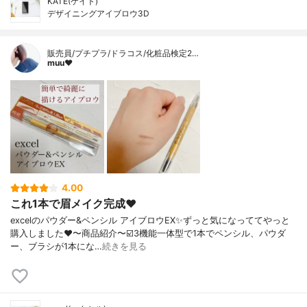
KATE(ケイト)
デザイニングアイブロウ3D
販売員/プチプラ/ドラコス/化粧品検定2…
muu❤︎
4.00
これ1本で眉メイク完成❤️
excelのパウダー&ペンシル アイブロウEX✨ずっと気になっててやっと
購入しました❤️〜商品紹介〜☑️3機能一体型で1本でペンシル、パウダ
ー、ブラシが1本にな…
続きを見る