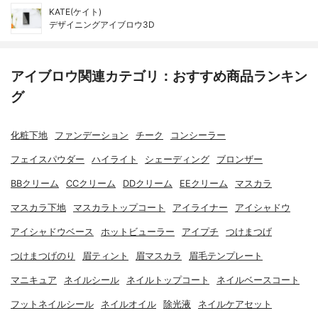
KATE(ケイト)
デザイニングアイブロウ3D
アイブロウ関連カテゴリ：おすすめ商品ランキン
グ
化粧下地
ファンデーション
チーク
コンシーラー
フェイスパウダー
ハイライト
シェーディング
ブロンザー
BBクリーム
CCクリーム
DDクリーム
EEクリーム
マスカラ
マスカラ下地
マスカラトップコート
アイライナー
アイシャドウ
アイシャドウベース
ホットビューラー
アイプチ
つけまつげ
つけまつげのり
眉ティント
眉マスカラ
眉毛テンプレート
マニキュア
ネイルシール
ネイルトップコート
ネイルベースコート
フットネイルシール
ネイルオイル
除光液
ネイルケアセット