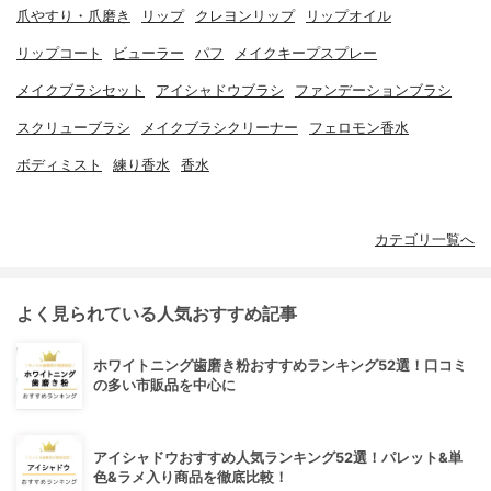
爪やすり・爪磨き
リップ
クレヨンリップ
リップオイル
リップコート
ビューラー
パフ
メイクキープスプレー
メイクブラシセット
アイシャドウブラシ
ファンデーションブラシ
スクリューブラシ
メイクブラシクリーナー
フェロモン香水
ボディミスト
練り香水
香水
カテゴリ一覧へ
よく見られている人気おすすめ記事
ホワイトニング歯磨き粉おすすめランキング52選！口コミ
の多い市販品を中心に
アイシャドウおすすめ人気ランキング52選！パレット&単
色&ラメ入り商品を徹底比較！