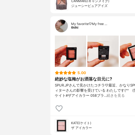
CANMAKE(キャンメイク)
ジューシーピュアアイズ
My favorite♡My free …
thihi
5.00
絶妙な塩梅がお洒落な目元に?
SPUR.JPさんで見かけたコチラ♡最近、かなりSP
ィターさんの影響を受けている わたしです(^^ゞ(笑)
ケイト#ザアイカラー 058ブラ…
続きを見る
KATE(ケイト)
ザ アイカラー