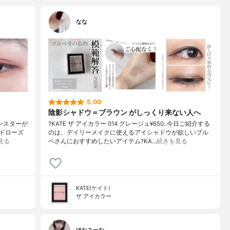
なな
5.00
陰影シャドウ＝ブラウン がしっくり来ない人へ
モンスターが
?KATE ザ アイカラー 014 グレージュ¥650..今日ご紹介する
ルドローズ
のは、デイリーメイクに使えるアイシャドウが欲しいブル
見る
ベさんにおすすめしたいアイテム?KA…
続きを見る
KATE(ケイト)
ザ アイカラー