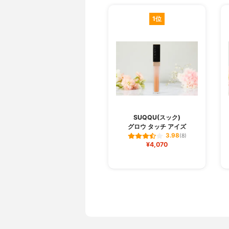
1位
SUQQU(スック)
グロウ タッチ アイズ
3.98
(8)
¥4,070