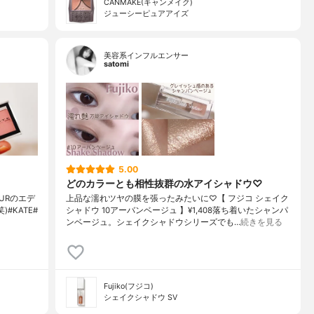
CANMAKE(キャンメイク)
ジューシーピュアアイズ
美容系インフルエンサー
satomi
5.00
どのカラーとも相性抜群の水アイシャドウ♡
URのエデ
上品な濡れツヤの膜を張ったみたいに♡【 フジコ シェイク
#KATE#
シャドウ 10アーバンベージュ 】¥1,408落ち着いたシャンパ
ンベージュ。シェイクシャドウシリーズでも…
続きを見る
Fujiko(フジコ)
シェイクシャドウ SV