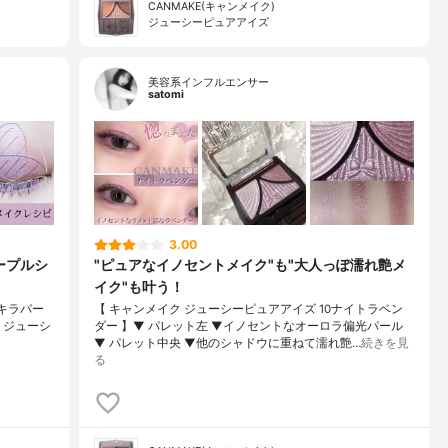
CANMAKE(キャンメイク)
ジューシーピュアアイズ
美容系インフルエンサー
satomi
3.00
ープルシ
"ピュアなイノセントメイク"も"大人っぽ濡れ艶メ
イク"も叶う！
キラパー
【 キャンメイク ジューシーピュアアイズ 10ナイトラベン
AKE ジューシ
ダー 】▼ パレット左 ▼イノセントなオーロラ偏光パール
▼ パレット中央 ▼他のシャドウに重ねて濡れ艶…
続きを見
る