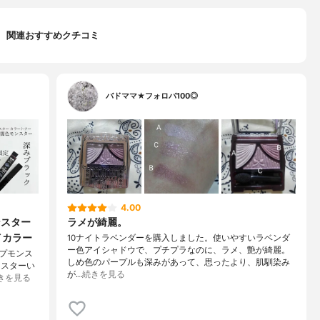
関連おすすめクチコミ
バドママ★フォロバ100◎
4.00
ンスター
ラメが綺麗。
イカラー
10ナイトラベンダーを購入しました。使いやすいラベンダ
ー色アイシャドウで、プチプラなのに、ラメ、艶が綺麗。
ップモンス
しめ色のパープルも深みがあって、思ったより、肌馴染み
ンスターい
が…
続きを見る
きを見る