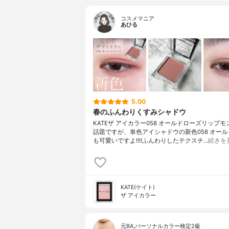
コスメマニア
あひる
5.00
春のふんわりくすみシャドウ
KATEザ アイカラー058 オールドローズリップ
話題ですが、単色アイシャドウの新色058 オー
も可愛いですよ!!!!ふんわりしたテクスチ…
続きを
KATE(ケイト)
ザ アイカラー
元BA,パーソナルカラー検定2級