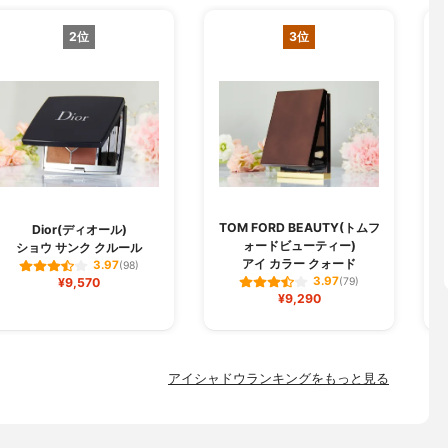
2位
3位
TOM FORD BEAUTY(トムフ
Dior(ディオール)
ォードビューティー)
ショウ サンク クルール
アイ カラー クォード
3.97
(98)
3.97
¥9,570
(79)
¥9,290
アイシャドウランキングをもっと見る