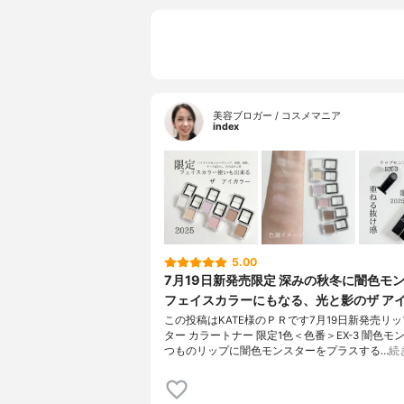
美容ブロガー / コスメマニア
index
5.00
7月19日新発売限定 深みの秋冬に闇色モ
フェイスカラーにもなる、光と影のザ ア
この投稿はKATE様のＰＲです7月19日新発売リ
ター カラートナー 限定1色＜色番＞EX-3 闇色モ
つものリップに闇色モンスターをプラスする…
続