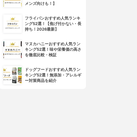
メンズ向けも！】
4位
5位
フライパンおすすめ人気ランキ
ング52選！【焦げ付かない・長
持ち！2026最新】
マヌカハニーおすすめ人気ラン
キング52選！味や栄養価の高さ
を徹底比較・検証
ドッグフードおすすめ人気ラン
DECORTÉ(コスメデコルテ)
SUQQU(スック)
キング52選！無添加・アレルギ
アイグロウ ジェム スキンシャ
デザイニング カラー アイズ
ー対策商品を紹介
ドウ
3.97
(55)
¥7,480
3.97
(72)
¥2,970