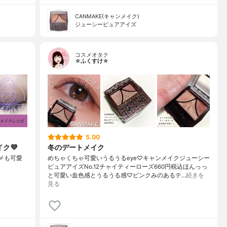
CANMAKE(キャンメイク)
ジューシーピュアアイズ
コスメオタク
☆ふくすけ☆
5.00
ク💜
冬のデートメイク
ラメも可愛
めちゃくちゃ可愛いうるうるeye♡キャンメイクジューシー
ピュアアイズNo.12チャイティーローズ660円税込ほんっっ
と可愛い血色感とうるうる感♡ピンクみのあるテ…
続きを
見る