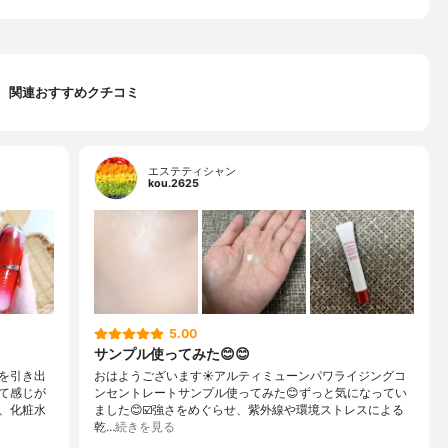
関連おすすめクチコミ
エステティシャン
kou.2625
5.00
サンプル使ってみた😊😊
を引き出
おはようございます☀アルティミューンパワライジングコ
て感じが
ンセントレートサンプル使ってみた😊ずっと気になってい
、化粧水
ました😊☑️強さをめぐらせ、紫外線や環境ストレスによる
乾…
続きを見る