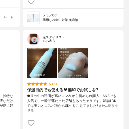
メラノCC
ントレート
薬用しみ集中対策 美容液
元スタイリスト
もちきち
5.00
保湿目的でも使える♥️無印でお試しを?
。独特な
●世の中の評価が高いママ友から薦められ購入。SNSでも
液なだけ
人気で、一時品薄だった店舗もあったそうです。雑誌LDK
が逆に好
では実力とコスパ面からSK-IIをこえてました?また…
続きを
見る