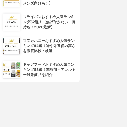
メンズ向けも！】
フライパンおすすめ人気ランキ
ング52選！【焦げ付かない・長
4位
5位
持ち！2026最新】
マヌカハニーおすすめ人気ラン
キング52選！味や栄養価の高さ
を徹底比較・検証
ドッグフードおすすめ人気ラン
キング52選！無添加・アレルギ
ー対策商品を紹介
フレイスラボ
LANCOME(ランコム)
レイスラボ FLAIS LABO ホ
ジェニフィック アルティメ セ
ワイト VC セラム
ラム
3.99
3.98
(54)
¥3,278
¥17,820