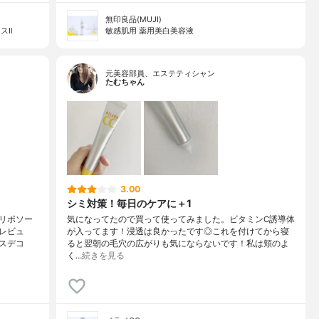
無印良品(MUJI)
スⅡ
敏感肌用 薬用美白美容液
元美容部員、エステティシャン
たむちゃん
3.00
シミ対策！毎日のケアに＋1
リポソー
気になってたので買って使ってみました。ビタミンC誘導体
レビュ
が入ってます！浸透は良かったです◎これを付けてから寝
スデコ
ると翌朝の毛穴の広がりも気にならないです！私は頬のよ
く…
続きを見る