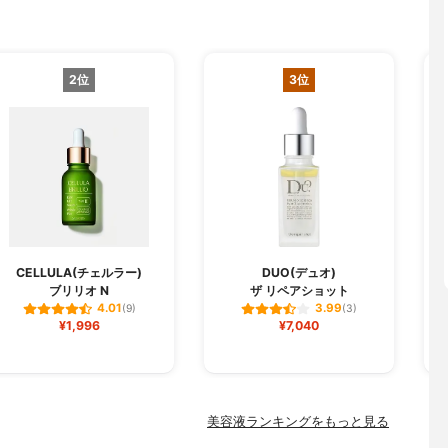
2位
3位
CELLULA(チェルラー)
DUO(デュオ)
ブリリオ N
ザ リペアショット
フ
4.01
3.99
(9)
(3)
¥1,996
¥7,040
美容液ランキングをもっと見る