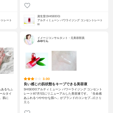
資生堂(SHISEIDO)
ントレート
アルティミューン パワライジング コンセントレート
III
イメージコンサルタント・元美容部員
みゆりん
3.00
良い感じの肌状態をキープできる美容液
もあるちふ
SHISEIDOアルティミューン パワーライジング コンセント
ールタイ
レートⅢ7月1日にリニューアルした美容液です。「生命感
。肌に
あふれるつややかな肌へ」がブランドのコンセプ…
続きを
見る