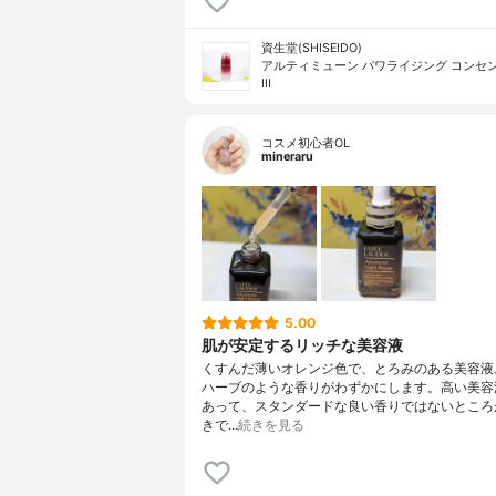
資生堂(SHISEIDO)
アルティミューン パワライジング コンセ
III
コスメ初心者OL
mineraru
5.00
肌が安定するリッチな美容液
くすんだ薄いオレンジ色で、とろみのある美容液
ハーブのような香りがわずかにします。高い美容
あって、スタンダードな良い香りではないところ
きで…
続きを見る