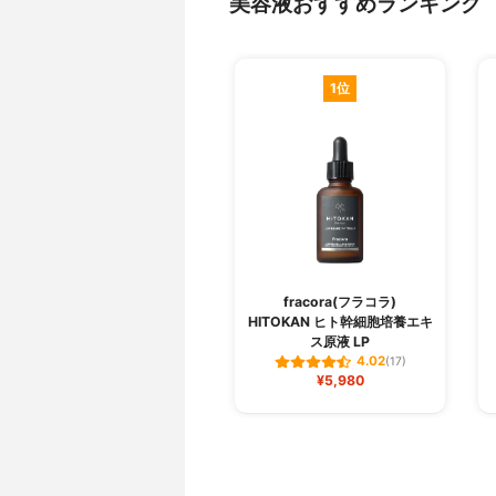
美容液おすすめランキング
1位
fracora(フラコラ)
HITOKAN ヒト幹細胞培養エキ
ス原液 LP
4.02
(17)
¥5,980