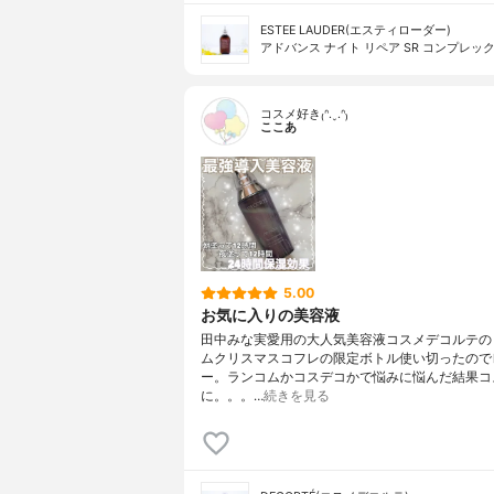
ESTEE LAUDER(エスティローダー)
アドバンス ナイト リペア SR コンプレック
コスメ好き₍ᐢ.ˬ.ᐢ₎
ここあ
5.00
お気に入りの美容液
田中みな実愛用の大人気美容液コスメデコルテの
ムクリスマスコフレの限定ボトル使い切ったので
ー。ランコムかコスデコかで悩みに悩んだ結果コ
に。。。…
続きを見る