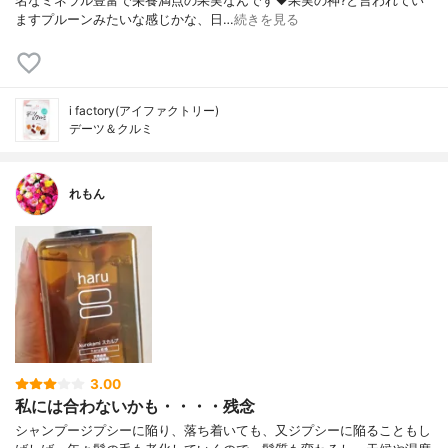
名なミネラル豊富で栄養満点の果実なんです❤果実の神?と言われてい
ますプルーンみたいな感じかな、日…
続きを見る
i factory(アイファクトリー)
デーツ＆クルミ
れもん
3.00
私には合わないかも・・・・残念
シャンプージプシーに陥り、落ち着いても、又ジプシーに陥ることもし