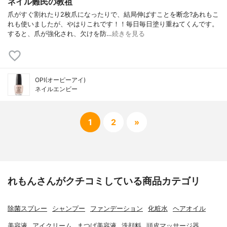
ネイル難民の教祖
爪がすぐ割れたり2枚爪になったりで、結局伸ばすことを断念?あれもこ
れも使いましたが、やはりこれです！！毎日毎日塗り重ねてくんです。
すると、爪が強化され、欠けを防…
続きを見る
OPI(オーピーアイ)
ネイルエンビー
1
2
»
れもんさんがクチコミしている商品カテゴリ
除菌スプレー
シャンプー
ファンデーション
化粧水
ヘアオイル
美容液
アイクリーム
まつげ美容液
洗顔料
頭皮マッサージ器