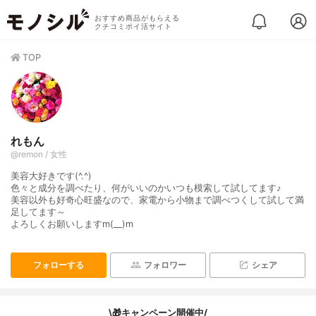
おすすめ商品がもらえる
クチコミポイ活サイト
TOP
れもん
@remon / 女性
美容大好きです(^.^)
色々と成分を調べたり、何がいいのかいつも模索して試してます♪
美容以外も好奇心旺盛なので、家電から小物まで調べつくして試して満
足してます～
よろしくお願いしますm(__)m
フォローする
フォロワー
シェア
\🎁キャンペーン開催中/