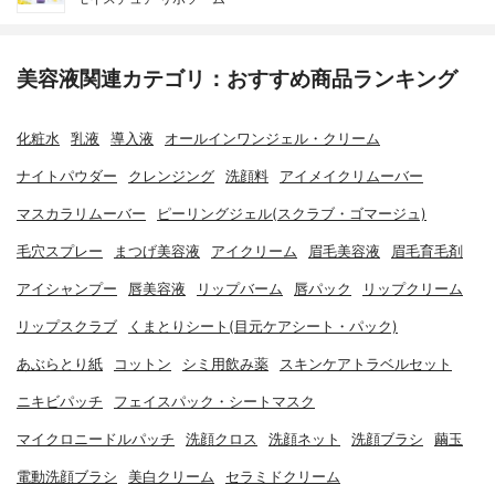
美容液関連カテゴリ：おすすめ商品ランキング
化粧水
乳液
導入液
オールインワンジェル・クリーム
ナイトパウダー
クレンジング
洗顔料
アイメイクリムーバー
マスカラリムーバー
ピーリングジェル(スクラブ・ゴマージュ)
毛穴スプレー
まつげ美容液
アイクリーム
眉毛美容液
眉毛育毛剤
アイシャンプー
唇美容液
リップバーム
唇パック
リップクリーム
リップスクラブ
くまとりシート(目元ケアシート・パック)
あぶらとり紙
コットン
シミ用飲み薬
スキンケアトラベルセット
ニキビパッチ
フェイスパック・シートマスク
マイクロニードルパッチ
洗顔クロス
洗顔ネット
洗顔ブラシ
繭玉
電動洗顔ブラシ
美白クリーム
セラミドクリーム