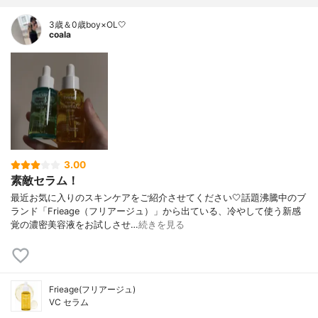
3歳＆0歳boy×OL🤍
coala
3.00
素敵セラム！
最近お気に入りのスキンケアをご紹介させてください🤍話題沸騰中のブ
ランド「Frieage（フリアージュ）」から出ている、冷やして使う新感
覚の濃密美容液をお試しさせ…
続きを見る
Frieage(フリアージュ)
VC セラム