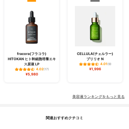
fracora(フラコラ)
CELLULA(チェルラー)
HITOKAN ヒト幹細胞培養エキ
ブリリオ N
ス原液 LP
4.01
(9)
¥1,996
4.02
(17)
¥5,980
美容液ランキングをもっと見る
関連おすすめクチコミ