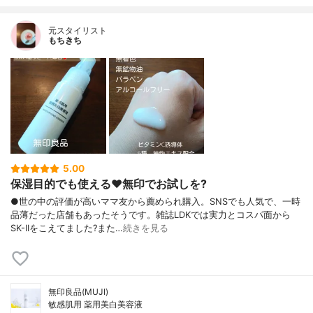
元スタイリスト
もちきち
5.00
保湿目的でも使える♥️無印でお試しを?
●世の中の評価が高いママ友から薦められ購入。SNSでも人気で、一時
品薄だった店舗もあったそうです。雑誌LDKでは実力とコスパ面から
SK-IIをこえてました?また…
続きを見る
無印良品(MUJI)
敏感肌用 薬用美白美容液