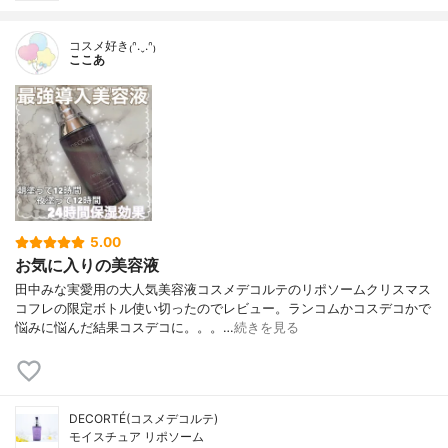
コスメ好き₍ᐢ.ˬ.ᐢ₎
ここあ
5.00
お気に入りの美容液
田中みな実愛用の大人気美容液コスメデコルテのリポソームクリスマス
コフレの限定ボトル使い切ったのでレビュー。ランコムかコスデコかで
悩みに悩んだ結果コスデコに。。。…
続きを見る
DECORTÉ(コスメデコルテ)
モイスチュア リポソーム