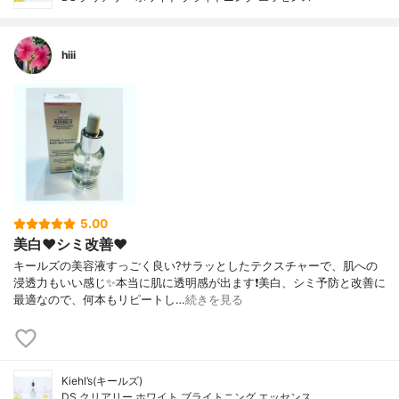
hiii
5.00
美白❤️シミ改善❤️
キールズの美容液すっごく良い?サラッとしたテクスチャーで、肌への
浸透力もいい感じ✨本当に肌に透明感が出ます❗️美白、シミ予防と改善に
最適なので、何本もリピートし…
続きを見る
Kiehl’s(キールズ)
DS クリアリー ホワイト ブライトニング エッセンス