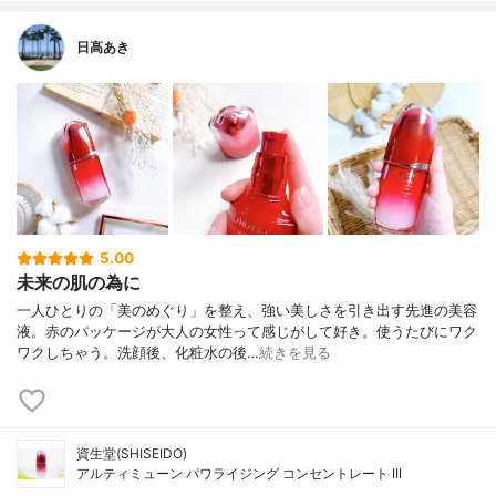
日高あき
5.00
未来の肌の為に
一人ひとりの「美のめぐり」を整え、強い美しさを引き出す先進の美容
液。赤のパッケージが大人の女性って感じがして好き。使うたびにワク
ワクしちゃう。洗顔後、化粧水の後…
続きを見る
資生堂(SHISEIDO)
アルティミューン パワライジング コンセントレート III