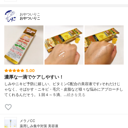
おやついりこ
おやついりこ
5.00
濃厚な一滴でケアしやすい！
しみやニキビ予防に嬉しい、ビタミンC配合の美容液です♪それだけじ
ゃなく、そばかす・ニキビ・毛穴・皮脂など様々な悩みにアプローチし
てくれるんだそう。１回４～５滴、…
続きを見る
メラノCC
薬用しみ集中対策 美容液