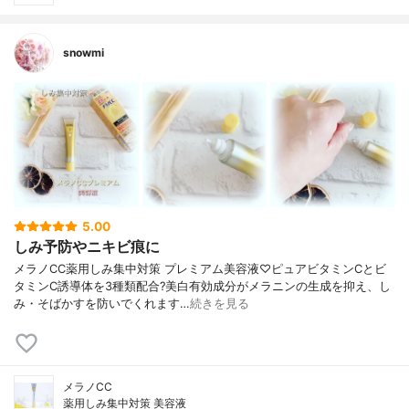
snowmi
5.00
しみ予防やニキビ痕に
メラノCC薬用しみ集中対策 プレミアム美容液♡ピュアビタミンCとビ
タミンC誘導体を3種類配合?美白有効成分がメラニンの生成を抑え、し
み・そばかすを防いでくれます…
続きを見る
メラノCC
薬用しみ集中対策 美容液