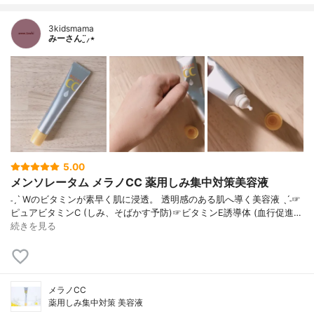
3kidsmama
みーさん¨̮⸝⋆
5.00
メンソレータム メラノCC 薬用しみ集中対策美容液
˗ˏˋ Wのビタミンが素早く肌に浸透。 透明感のある肌へ導く美容液 ˎˊ˗☞
ピュアビタミンC (しみ、そばかす予防)☞ビタミンE誘導体 (血行促進…
続きを見る
メラノCC
薬用しみ集中対策 美容液