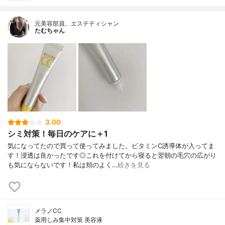
元美容部員、エステティシャン
たむちゃん
3.00
シミ対策！毎日のケアに＋1
気になってたので買って使ってみました。ビタミンC誘導体が入ってま
す！浸透は良かったです◎これを付けてから寝ると翌朝の毛穴の広がり
も気にならないです！私は頬のよく…
続きを見る
メラノCC
薬用しみ集中対策 美容液