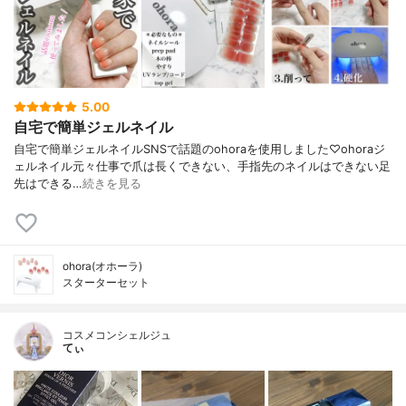
5.00
自宅で簡単ジェルネイル
自宅で簡単ジェルネイルSNSで話題のohoraを使用しました♡⁡⁡⁡ohoraジ
ェルネイル⁡⁡元々仕事で爪は長くできない、手指先のネイルはできない⁡足
先はできる…
続きを見る
ohora(オホーラ)
スターターセット
コスメコンシェルジュ
てぃ