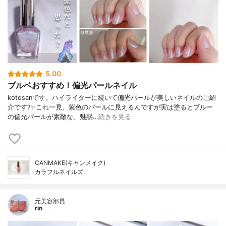
5.00
ブルベおすすめ！偏光パールネイル
kotosanです。ハイライターに続いて偏光パールが美しいネイルのご紹
介です?✨これ一見、紫色のパールに見えるんですが実は塗るとブルー
の偏光パールが素敵な、魅惑…
続きを見る
CANMAKE(キャンメイク)
カラフルネイルズ
元美容部員
rin