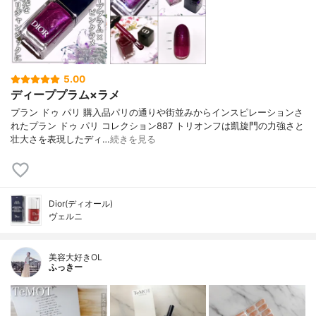
5.00
ディーププラム×ラメ
プラン ドゥ パリ 購入品パリの通りや街並みからインスピレーションさ
れたプラン ドゥ パリ コレクション887 トリオンフは凱旋門の力強さと
壮大さを表現したディ…
続きを見る
Dior(ディオール)
ヴェルニ
美容大好きOL
ふっきー