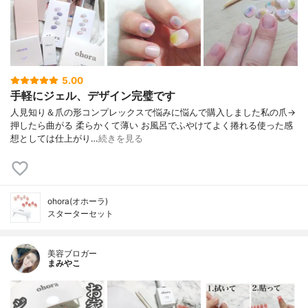
5.00
手軽にジェル、デザイン完璧です
人見知り＆爪の形コンプレックスで悩みに悩んで購入しました私の爪→
押したら曲がる 柔らかくて薄い お風呂でふやけてよく捲れる使った感
想としては仕上がり…
続きを見る
ohora(オホーラ)
スターターセット
美容ブロガー
まみやこ