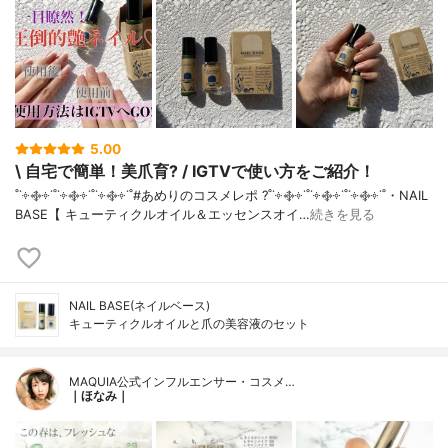
5.00
\ 自宅で簡単！美爪育? / IGTVで使い方をご紹介！
˚˙༓࿇༓˙˚˙༓࿇༓˙˚˙༓࿇༓˙˚#あめりのコスメレポ ?˚˙༓࿇༓˙˚˙༓࿇༓˙˚˙༓࿇༓˙˚・NAIL
BASE【 キューティクルオイル＆エッセンスオイ…
続きを見る
NAIL BASE(ネイルベース)
キューティクルオイルと爪の美容液のセット
MAQUIA公式インフルエンサー・コスメ…
｜ほなみ｜