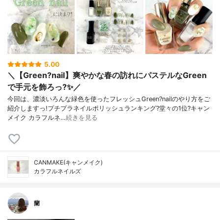
5.00
＼【Green?nail】爽やかな春の訪れにパステルなGreen
で手元を飾ろっ?✨／
今回は、濃淡いろんな緑色を使ったフレッシュGreen?nailのやり方をご
紹介しますっ!プチプラネイルポリッシュランキング?堂々の1位?キャン
メイク カラフルネ…
続きを見る
CANMAKE(キャンメイク)
カラフルネイルズ
蘭