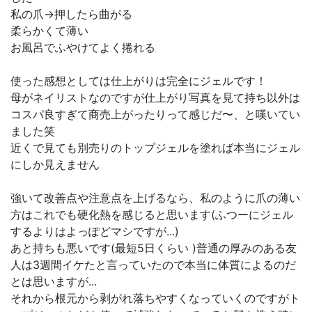
私の爪→押したら曲がる
柔らかくて薄い
お風呂でふやけてよく捲れる
使った感想としては仕上がりは完全にジェルです！
母がネイリストなのですが仕上がり写真を見て持ち以外は
コスパ良すぎて商売上がったりって感じだ〜、と嘆いてい
ました笑
近くで見ても別売りのトップジェルを塗れば本当にジェル
にしか見えません
強いて改善点や注意点を上げるなら、私のように爪の薄い
方はこれでも硬化熱を感じると思います(ふつーにジェル
するよりはよっぽどマシですが...)
あと持ちも悪いです(最短5日くらい )普通の厚みのある友
人は3週間イケたと言っていたので本当に体質によるのだ
とは思いますが...
それから根元から剥がれ落ちやすくなっていくのですがト