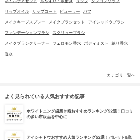
ネイルケアセット
爪やすり・爪磨き
リップ
クレヨンリップ
リップオイル
リップコート
ビューラー
パフ
メイクキープスプレー
メイクブラシセット
アイシャドウブラシ
ファンデーションブラシ
スクリューブラシ
メイクブラシクリーナー
フェロモン香水
ボディミスト
練り香水
香水
カテゴリ一覧へ
よく見られている人気おすすめ記事
ホワイトニング歯磨き粉おすすめランキング52選！口コミ
の多い市販品を中心に
アイシャドウおすすめ人気ランキング52選！パレット&単