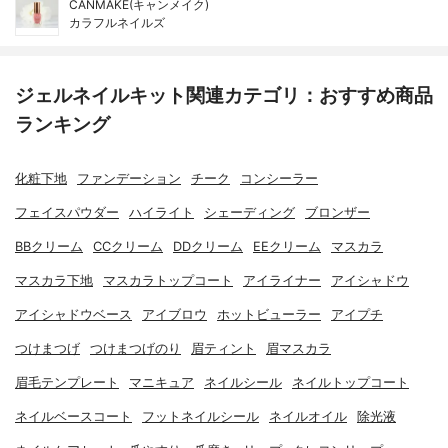
CANMAKE(キャンメイク)
カラフルネイルズ
ジェルネイルキット関連カテゴリ：おすすめ商品
ランキング
化粧下地
ファンデーション
チーク
コンシーラー
フェイスパウダー
ハイライト
シェーディング
ブロンザー
BBクリーム
CCクリーム
DDクリーム
EEクリーム
マスカラ
マスカラ下地
マスカラトップコート
アイライナー
アイシャドウ
アイシャドウベース
アイブロウ
ホットビューラー
アイプチ
つけまつげ
つけまつげのり
眉ティント
眉マスカラ
眉毛テンプレート
マニキュア
ネイルシール
ネイルトップコート
ネイルベースコート
フットネイルシール
ネイルオイル
除光液