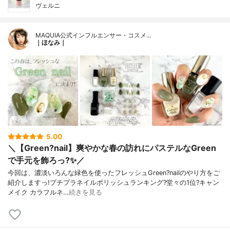
ヴェルニ
MAQUIA公式インフルエンサー・コスメ…
｜ほなみ｜
5.00
＼【Green?nail】爽やかな春の訪れにパステルなGreen
で手元を飾ろっ?✨／
今回は、濃淡いろんな緑色を使ったフレッシュGreen?nailのやり方をご
紹介しますっ!プチプラネイルポリッシュランキング?堂々の1位?キャン
メイク カラフルネ…
続きを見る