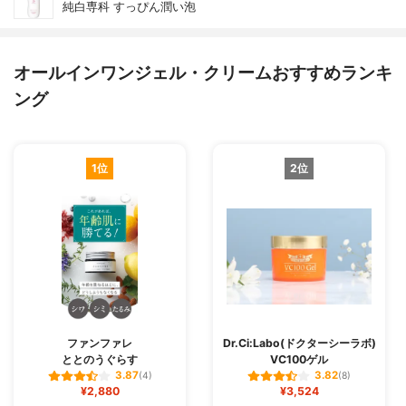
純白専科 すっぴん潤い泡
オールインワンジェル・クリームおすすめランキ
ング
1位
2位
ファンファレ
Dr.Ci:Labo(ドクターシーラボ)
ととのうぐらす
VC100ゲル
3.87
3.82
(4)
(8)
¥2,880
¥3,524