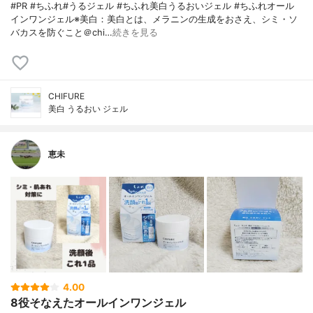
#PR #ちふれ#うるジェル #ちふれ美白うるおいジェル #ちふれオール
インワンジェル※美白：美白とは、メラニンの生成をおさえ、シミ・ソ
バカスを防ぐこと＠chi…
続きを見る
CHIFURE
美白 うるおい ジェル
恵未
4.00
8役そなえたオールインワンジェル