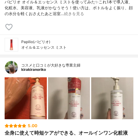
パピリオ オイル＆エッセンス ミストを使ってみた✨これ1本で導入液、
化粧水、美容液、乳液がかなうそう！使い方は、ボトルをよく振り、顔
の水分を軽くおさえたあと浴室…
続きを見る
Papilio(パピリオ)
オイル＆エッセンス ミスト
コスメと口コミが大好きな専業主婦
kirakiranoriko
5.00
全身に使えて時短ケアができる、オールインワン化粧液