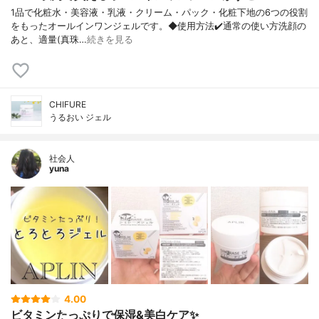
1品で化粧水・美容液・乳液・クリーム・ パック・化粧下地の6つの役割
をもったオ ールインワンジェルです。 ◆使用方法 ✔️通常の使い方 洗顔の
あと、適量(真珠…
続きを見る
CHIFURE
うるおい ジェル
社会人
yuna
4.00
ビタミンたっぷりで保湿&美白ケア✨