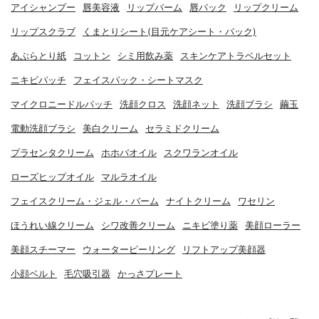
アイシャンプー
唇美容液
リップバーム
唇パック
リップクリーム
リップスクラブ
くまとりシート(目元ケアシート・パック)
あぶらとり紙
コットン
シミ用飲み薬
スキンケアトラベルセット
ニキビパッチ
フェイスパック・シートマスク
マイクロニードルパッチ
洗顔クロス
洗顔ネット
洗顔ブラシ
繭玉
電動洗顔ブラシ
美白クリーム
セラミドクリーム
プラセンタクリーム
ホホバオイル
スクワランオイル
ローズヒップオイル
マルラオイル
フェイスクリーム・ジェル・バーム
ナイトクリーム
ワセリン
ほうれい線クリーム
シワ改善クリーム
ニキビ塗り薬
美顔ローラー
美顔スチーマー
ウォーターピーリング
リフトアップ美顔器
小顔ベルト
毛穴吸引器
かっさプレート