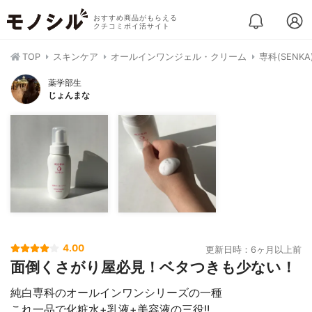
おすすめ商品がもらえる
クチコミポイ活サイト
TOP
スキンケア
オールインワンジェル・クリーム
専科(SENK
薬学部生
じょんまな
4.00
更新日時：6ヶ月以上前
面倒くさがり屋必見！ベタつきも少ない！
純白専科のオールインワンシリーズの一種
これ一品で化粧水+乳液+美容液の三役!!