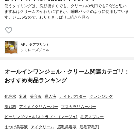
使うタイミングは、洗顔後すぐでも、クリームの代用でもOKだと思い
ます私はクリームのかわりにするか、睡眠パックのように使用していま
す。ジェルなので、わりとさっぱり…
続きを見る
APLIN(アプリン)
シミレーズジェル
オールインワンジェル・クリーム関連カテゴリ：
おすすめ商品ランキング
化粧水
乳液
美容液
導入液
ナイトパウダー
クレンジング
洗顔料
アイメイクリムーバー
マスカラリムーバー
ピーリングジェル(スクラブ・ゴマージュ)
毛穴スプレー
まつげ美容液
アイクリーム
眉毛美容液
眉毛育毛剤