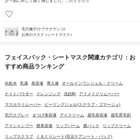
少々肌に対して固く感じました。…
続きを見る
毛穴撫子(ケアナナデシコ)
お米のマスク <シートマスク>
フェイスパック・シートマスク関連カテゴリ：お
すすめ商品ランキング
化粧水
乳液
美容液
導入液
オールインワンジェル・クリーム
ナイトパウダー
クレンジング
洗顔料
アイメイクリムーバー
マスカラリムーバー
ピーリングジェル(スクラブ・ゴマージュ)
毛穴スプレー
まつげ美容液
アイクリーム
眉毛美容液
眉毛育毛剤
アイシャンプー
唇美容液
リップバーム
唇パック
リップクリーム
リップスクラブ
くまとりシート(目元ケアシート・パック)