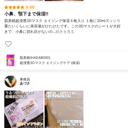
5.00
小鼻、顎下まで保湿‼︎
肌美精超浸透3Dマスク エイジング保湿４枚入り １枚に30mlズッシリ
重たいくらいに美容液がひたひたです。この3Dマスクのシートが大好
きで、小鼻に切れ目がないの…
続きを見る
肌美精(HADABISEI)
超浸透3Dマスク エイジングケア (保湿)
事務員
あづさ