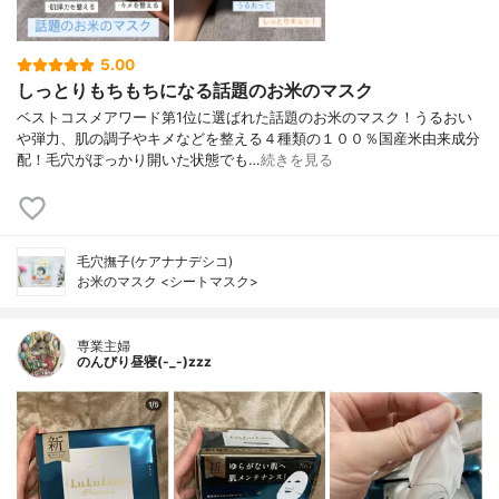
5.00
しっとりもちもちになる話題のお米のマスク
ベストコスメアワード第1位に選ばれた話題のお米のマスク！うるおい
や弾力、肌の調子やキメなどを整える４種類の１００％国産米由来成分
配！毛穴がぽっかり開いた状態でも…
続きを見る
毛穴撫子(ケアナナデシコ)
お米のマスク <シートマスク>
専業主婦
のんびり昼寝(-_-)zzz