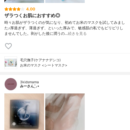
4.00
ザラつくお肌におすすめ◎
時々お肌がザラつくのが気になり、初めてお米のマスクを試してみまし
た♪厚過ぎず、薄過ぎず、といった厚みで、敏感肌の私でもピリピリし
ませんでした。剥がした後に潤うの…
続きを見る
毛穴撫子(ケアナナデシコ)
お米のマスク <シートマスク>
3kidsmama
みーさん¨̮⸝⋆