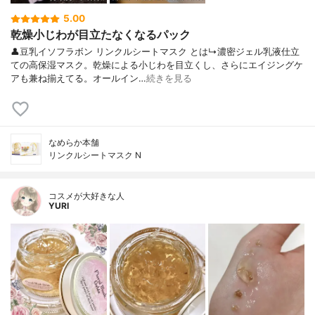
5.00
乾燥小じわが目立たなくなるパック
👤豆乳イソフラボン リンクルシートマスク とは↳濃密ジェル乳液仕立
ての高保湿マスク。乾燥による小じわを目立くし、さらにエイジングケ
アも兼ね揃えてる。オールイン…
続きを見る
なめらか本舗
リンクルシートマスク N
コスメが大好きな人
YURI