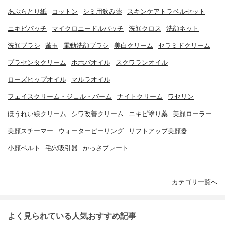
あぶらとり紙
コットン
シミ用飲み薬
スキンケアトラベルセット
ニキビパッチ
マイクロニードルパッチ
洗顔クロス
洗顔ネット
洗顔ブラシ
繭玉
電動洗顔ブラシ
美白クリーム
セラミドクリーム
プラセンタクリーム
ホホバオイル
スクワランオイル
ローズヒップオイル
マルラオイル
フェイスクリーム・ジェル・バーム
ナイトクリーム
ワセリン
ほうれい線クリーム
シワ改善クリーム
ニキビ塗り薬
美顔ローラー
美顔スチーマー
ウォーターピーリング
リフトアップ美顔器
小顔ベルト
毛穴吸引器
かっさプレート
カテゴリ一覧へ
よく見られている人気おすすめ記事