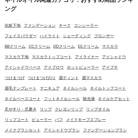
ング
化粧下地
ファンデーション
チーク
コンシーラー
フェイスパウダー
ハイライト
シェーディング
ブロンザー
BBクリーム
CCクリーム
DDクリーム
EEクリーム
マスカラ
マスカラ下地
マスカラトップコート
アイライナー
アイシャドウ
アイシャドウベース
アイブロウ
ホットビューラー
アイプチ
つけまつげ
つけまつげのり
眉ティント
眉マスカラ
眉毛テンプレート
マニキュア
ネイルシール
ネイルトップコート
ネイルベースコート
フットネイルシール
除光液
ネイルケアセット
爪やすり・爪磨き
リップ
クレヨンリップ
リップオイル
リップコート
ビューラー
パフ
メイクキープスプレー
メイクブラシセット
アイシャドウブラシ
ファンデーションブラシ