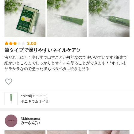
3.00
筆タイプで塗りやすいネイルケア✨
液だれしにくく少しずつ出すことが可能なので使いやすいです♪筆先で
細かいところまでしっかりとオイルを塗ることができます＊°オイルも
サラサラなので塗った後もベタベタ…
続きを見る
enieni(エニエニ)
ポニキウムオイル
3kidsmama
みーさん¨̮⸝⋆