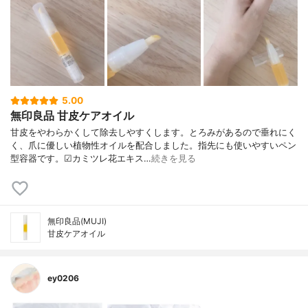
5.00
無印良品 甘皮ケアオイル
甘皮をやわらかくして除去しやすくします。とろみがあるので垂れにく
く、爪に優しい植物性オイルを配合しました。指先にも使いやすいペン
型容器です。☑︎カミツレ花エキス…
続きを見る
無印良品(MUJI)
甘皮ケアオイル
ey0206