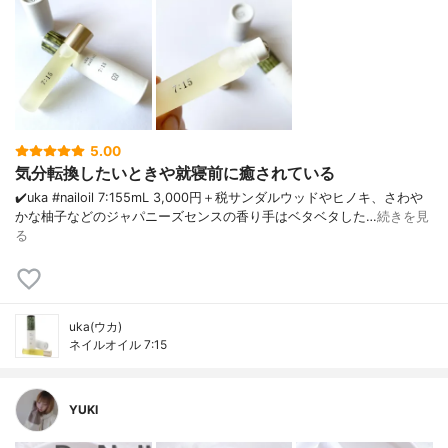
5.00
気分転換したいときや就寝前に癒されている
✔️uka #nailoil 7:15 5mL 3,000円＋税 サンダルウッドやヒノキ、さわや
かな柚子などのジャパニーズセンスの香り 手はベタベタした…
続きを見
る
uka(ウカ)
ネイルオイル 7:15
YUKI