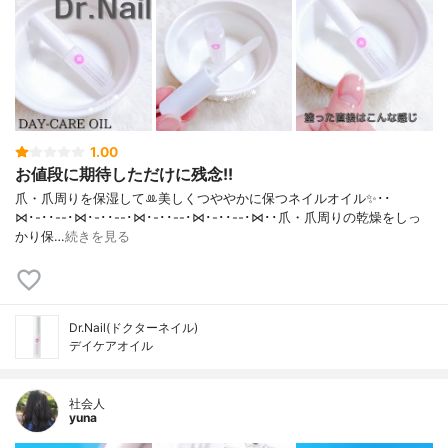
1.00
お値段に期待しただけに残念!!
爪・爪周りを保湿してꔛ‬美しくつややかに保つネイルオイル✨･･
⋈･-･･--･⋈･-･･--･⋈･-･･--･⋈･-･･--･⋈･･爪・爪周りの乾燥をしっ
かり保…
続きを見る
Dr.Nail(ドクターネイル)
デイケアオイル
社会人
yuna