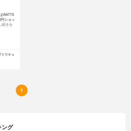
WATTS
0円ショッ
…
続きを
ップトウキョ
1
キング