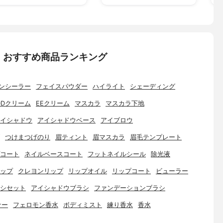
：おすすめ商品ランキング
ンシーラー
フェイスパウダー
ハイライト
シェーディング
DDクリーム
EEクリーム
マスカラ
マスカラ下地
イシャドウ
アイシャドウベース
アイブロウ
つけまつげのり
眉ティント
眉マスカラ
眉毛テンプレート
コート
ネイルベースコート
フットネイルシール
除光液
ップ
クレヨンリップ
リップオイル
リップコート
ビューラー
シセット
アイシャドウブラシ
ファンデーションブラシ
ナー
フェロモン香水
ボディミスト
練り香水
香水