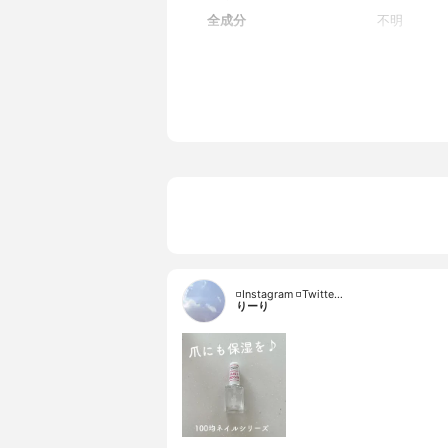
全成分
不明
◽️Instagram ◽️Twitte…
りーり