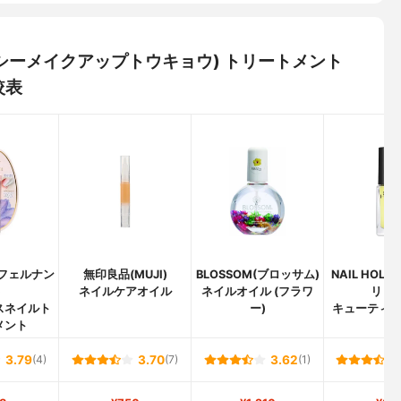
(エーシーメイクアップトウキョウ) トリートメント
較表
A(フェルナン
無印良品(MUJI)
BLOSSOM(ブロッサム)
NAIL HOL
)
ネイルケアオイル
ネイルオイル (フラワ
リック
スネイルト
ー)
キューティ
メント
3.79
(4)
3.70
(7)
3.62
(1)