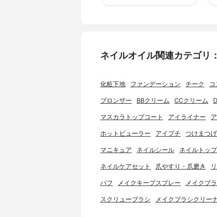
ネイルオイル関連カテゴリ
化粧下地
ファンデーション
チーク
コ
ブロンザー
BBクリーム
CCクリーム
マスカラトップコート
アイライナー
ア
ホットビューラー
アイプチ
つけまつげ
マニキュア
ネイルシール
ネイルトップ
ネイルケアセット
爪やすり・爪磨き
リ
パフ
メイクキープスプレー
メイクブラ
スクリューブラシ
メイクブラシクリー