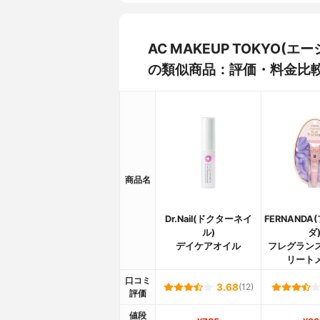
AC MAKEUP TOKYO
の類似商品：評価・料金比
商品名
Dr.Nail(ドクターネイ
FERNAND
ル)
ダ
デイケアオイル
フレグラン
リート
口コミ
3.68
(12)
評価
値段