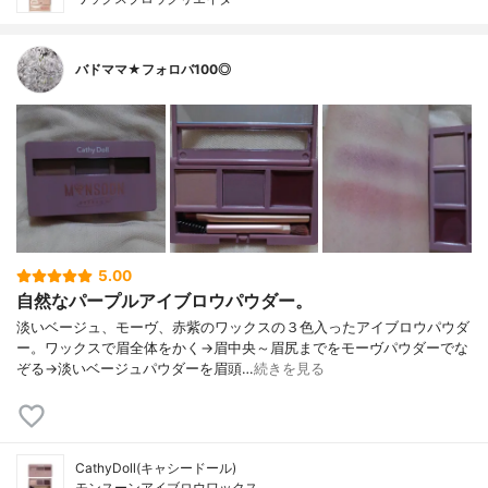
バドママ★フォロバ100◎
5.00
自然なパープルアイブロウパウダー。
淡いベージュ、モーヴ、赤紫のワックスの３色入ったアイブロウパウダ
ー。ワックスで眉全体をかく→眉中央～眉尻までをモーヴパウダーでな
ぞる→淡いベージュパウダーを眉頭…
続きを見る
CathyDoll(キャシードール)
モンスーンアイブロウワックス