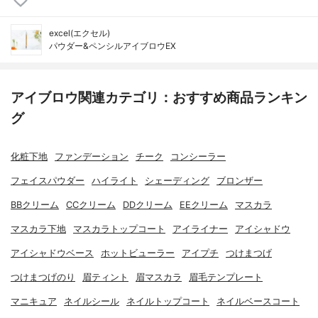
excel(エクセル)
パウダー&ペンシルアイブロウEX
アイブロウ関連カテゴリ：おすすめ商品ランキン
グ
化粧下地
ファンデーション
チーク
コンシーラー
フェイスパウダー
ハイライト
シェーディング
ブロンザー
BBクリーム
CCクリーム
DDクリーム
EEクリーム
マスカラ
マスカラ下地
マスカラトップコート
アイライナー
アイシャドウ
アイシャドウベース
ホットビューラー
アイプチ
つけまつげ
つけまつげのり
眉ティント
眉マスカラ
眉毛テンプレート
マニキュア
ネイルシール
ネイルトップコート
ネイルベースコート