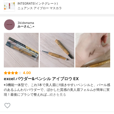
INTEGRATE(インテグレート)
ニュアンス アイブロー マスカラ
3kidsmama
みーさん¨̮⸝⋆
4.00
excel パウダー&ペンシル アイブロウ EX
◉3機能一体型で、これ1本で美人眉に‼︎描きやすいペンシルと、パール感
のあるふんわりパウダーで、ぼかした質感の美人眉フォルムが簡単に実
現！最後にブラシで整えれば…
続きを見る