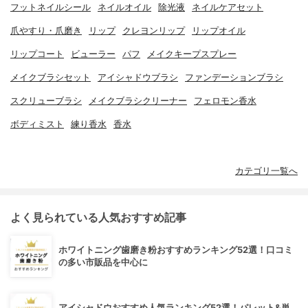
フットネイルシール
ネイルオイル
除光液
ネイルケアセット
爪やすり・爪磨き
リップ
クレヨンリップ
リップオイル
リップコート
ビューラー
パフ
メイクキープスプレー
メイクブラシセット
アイシャドウブラシ
ファンデーションブラシ
スクリューブラシ
メイクブラシクリーナー
フェロモン香水
ボディミスト
練り香水
香水
カテゴリ一覧へ
よく見られている人気おすすめ記事
ホワイトニング歯磨き粉おすすめランキング52選！口コミ
の多い市販品を中心に
アイシャドウおすすめ人気ランキング52選！パレット&単