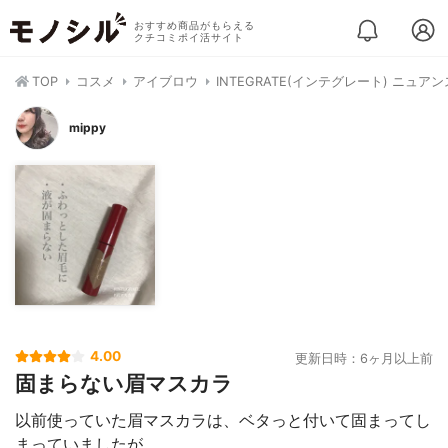
おすすめ商品がもらえる
クチコミポイ活サイト
TOP
コスメ
アイブロウ
INTEGRATE(インテグレート) ニュア
mippy
4.00
更新日時：6ヶ月以上前
固まらない眉マスカラ
以前使っていた眉マスカラは、ベタっと付いて固まってし
まっていましたが、