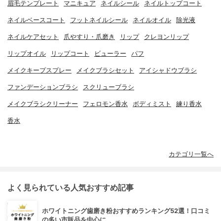
眉毛テンプレート
マニキュア
ネイルシール
ネイルトップコート
ネイルベースコート
フットネイルシール
ネイルオイル
除光液
ネイルケアセット
爪やすり・爪磨き
リップ
クレヨンリップ
リップオイル
リップコート
ビューラー
パフ
メイクキープスプレー
メイクブラシセット
アイシャドウブラシ
ファンデーションブラシ
スクリューブラシ
メイクブラシクリーナー
フェロモン香水
ボディミスト
練り香水
香水
カテゴリ一覧へ
よく見られている人気おすすめ記事
ホワイトニング歯磨き粉おすすめランキング52選！口コミ
の多い市販品を中心に