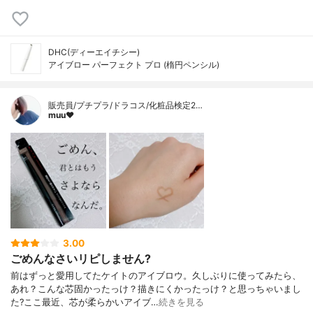
DHC(ディーエイチシー)
アイブロー パーフェクト プロ (楕円ペンシル)
販売員/プチプラ/ドラコス/化粧品検定2…
muu❤︎
3.00
ごめんなさいリピしません?
前はずっと愛用してたケイトのアイブロウ。久しぶりに使ってみたら、
あれ？こんな芯固かったっけ？描きにくかったっけ？と思っちゃいまし
た?ここ最近、芯が柔らかいアイブ…
続きを見る