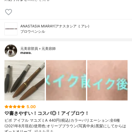
ANASTASIA MIARAY(アナスタシア ミアレ)
ブロウペンシル
元美容部員＋元美容師
mawa.
5.00
♡書きやすい！コスパ◎！アイブロウ！
ビボ アイフル マユズミA 440円(税込)カラーバリエーション:全6種
(2021年8月現在)使用色:オリーブブラウン(写真中央)黒髪にしてからは
ずっとオリーブ…
続きを見る