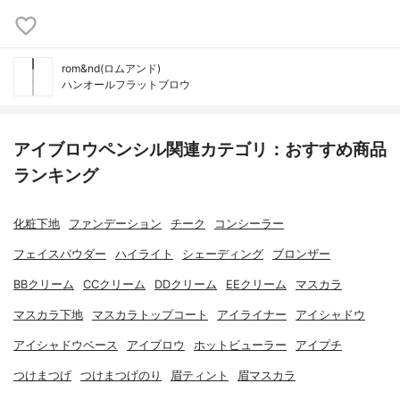
rom&nd(ロムアンド)
ハンオールフラットブロウ
アイブロウペンシル関連カテゴリ：おすすめ商品
ランキング
化粧下地
ファンデーション
チーク
コンシーラー
フェイスパウダー
ハイライト
シェーディング
ブロンザー
BBクリーム
CCクリーム
DDクリーム
EEクリーム
マスカラ
マスカラ下地
マスカラトップコート
アイライナー
アイシャドウ
アイシャドウベース
アイブロウ
ホットビューラー
アイプチ
つけまつげ
つけまつげのり
眉ティント
眉マスカラ