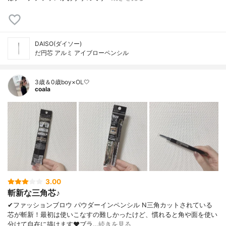
DAISO(ダイソー)
だ円芯 アルミ アイブローペンシル
3歳＆0歳boy×OL🤍
coala
3.00
斬新な三角芯♪
✔︎ファッションブロウ パウダーインペンシル N三角カットされている
芯が斬新！最初は使いこなすの難しかったけど、慣れると角や面を使い
分けて自在に描けます❤︎ブラ…
続きを見る