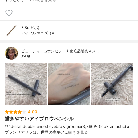
BiBo(ビボ)
アイフル マユズミA
ビューティーカウンセラー☆化粧品販売☆メ…
yung
4.00
描きやすいアイブロウペンシル
**#delilahdouble ended eyebrow groomer⁡3,366円 (lookfantastic)⁡✰︎
ブランド⁡デリラは、世界の主要メ…
続きを見る