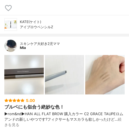
KATE(ケイト)
アイブロウペンシルZ
スキンケア大好き2児ママ
Mia
5.00
ブルベにも似合う絶妙な色！
▶︎rom&nd▶︎HAN ALL FLAT BROW 購入カラー C2 GRACE TAUPEロム
アンドの新しいやつです?フィクサーもマスカラも欲しかったけど…
続
きを見る