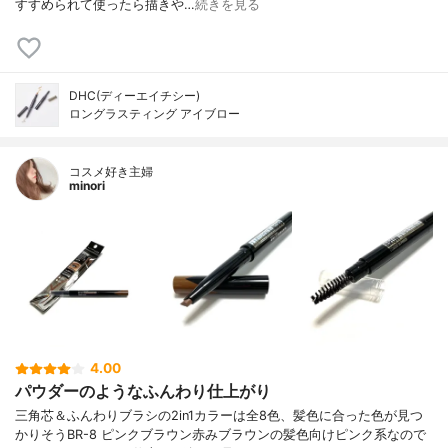
すすめられて使ったら描きや…
続きを見る
DHC(ディーエイチシー)
ロングラスティング アイブロー
コスメ好き主婦
minori
4.00
パウダーのようなふんわり仕上がり
三角芯＆ふんわりブラシの2in1カラーは全8色、髪色に合った色が見つ
かりそうBR-8 ピンクブラウン赤みブラウンの髪色向けピンク系なので