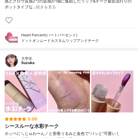
感とグロウ質感2つの質感が1個に集結したリップ&チーク最近流行りの
ポットタイプな…
続きを見る
Heart Percent(ハートパーセント)
ドットオンムードカスタムリップアンドチーク
大学生
Suzuka
5.00
シースルーな水彩チーク
ホッペに＼じゅわ〜ん／と密着うるみと血色で“パッと”可愛いく