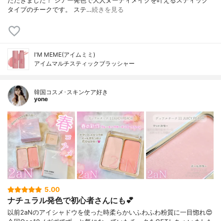
ただきました！ シアー発色で大人ヌーディメイクを叶えるスティック
タイプのチークです。 ステ…
続きを見る
I'M MEME(アイムミミ)
アイムマルチスティックブラッシャー
韓国コスメ･スキンケア好き
yone
5.00
ナチュラル発色で初心者さんにも💕
以前2aNのアイシャドウを使った時柔らかいふわふわ粉質に一目惚れ😍⁡