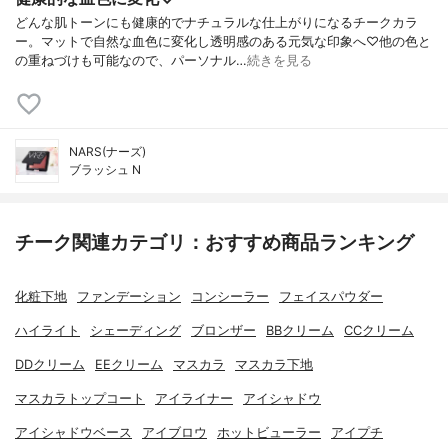
どんな肌トーンにも健康的でナチュラルな仕上がりになるチークカラ
ー。マットで自然な血色に変化し透明感のある元気な印象へ♡他の色と
の重ねづけも可能なので、パーソナル…
続きを見る
NARS(ナーズ)
ブラッシュ N
チーク関連カテゴリ：おすすめ商品ランキング
化粧下地
ファンデーション
コンシーラー
フェイスパウダー
ハイライト
シェーディング
ブロンザー
BBクリーム
CCクリーム
DDクリーム
EEクリーム
マスカラ
マスカラ下地
マスカラトップコート
アイライナー
アイシャドウ
アイシャドウベース
アイブロウ
ホットビューラー
アイプチ