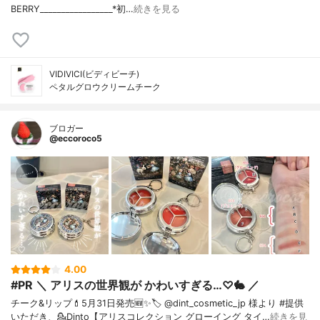
BERRY⁡_________________*初…
続きを見る
VIDIVICI(ビディビーチ)
ペタルグロウクリームチーク
ブロガー
@eccoroco5
4.00
#PR ＼ アリスの世界観が かわいすぎる…♡🐇 ／
チーク&リップ💄⁡5月31日発売🆕✨⁡🏷️ @dint_cosmetic_jp 様より #提供
いただき、⁡💁Dinto【アリスコレクション グローイング タイ…
続きを見