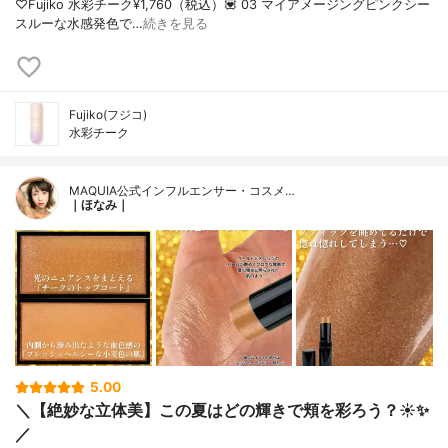
♡Fujiko 水彩チーク¥1,760（税込）💟 03 マイアメージングピンクシー
スルーな水感発色で…
続きを見る
Fujiko(フジコ)
水彩チーク
MAQUIA公式インフルエンサー・コスメ…
｜ほなみ｜
5.00
＼【絶妙な立体美】この夏はどの輝きで頬を彩ろう？☀️✨
／