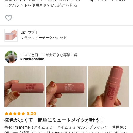
ークパレットを使用させてい…
続きを見る
Upt(ウプト)
フラッフィーチークパレット
コスメと口コミが大好きな専業主婦
kirakiranoriko
5.00
発色がよくて、簡単にミュートメイクが叶う！
#PR i'm meme（アイムミミ）アイムミミ マルチブラッシャー使用色：
05モーヴ 韓国コスメの「i’m meme(アイムミミ)」のコスメは、今まで