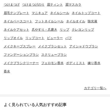
つけまつげ
つけまつげのり
眉ティント
眉マスカラ
眉毛テンプレート
マニキュア
ネイルシール
ネイルトップコート
ネイルベースコート
フットネイルシール
ネイルオイル
除光液
ネイルケアセット
爪やすり・爪磨き
リップ
クレヨンリップ
リップオイル
リップコート
ビューラー
パフ
メイクキープスプレー
メイクブラシセット
アイシャドウブラシ
ファンデーションブラシ
スクリューブラシ
メイクブラシクリーナー
フェロモン香水
ボディミスト
練り香水
香水
カテゴリ一覧へ
よく見られている人気おすすめ記事