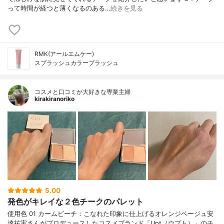
って時間が経つと薄くなるのある…
続きを見る
RMK(アールエムケー)
スプラッシュカラーブラッシュ
コスメと口コミが大好きな専業主婦
kirakiranoriko
5.00
発色がキレイな２色チークのパレット
使用色 01 カームビーチ：こなれた印象に仕上げるオレンジベージュ安
達祐実さんがプロデュースしたコスメブランド「Upt（ウプト）」のチ