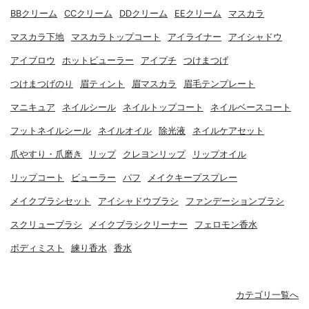
BBクリーム
CCクリーム
DDクリーム
EEクリーム
マスカラ
マスカラ下地
マスカラトップコート
アイライナー
アイシャドウ
アイブロウ
ホットビューラー
アイプチ
つけまつげ
つけまつげのり
眉ティント
眉マスカラ
眉毛テンプレート
マニキュア
ネイルシール
ネイルトップコート
ネイルベースコート
フットネイルシール
ネイルオイル
除光液
ネイルケアセット
爪やすり・爪磨き
リップ
クレヨンリップ
リップオイル
リップコート
ビューラー
パフ
メイクキープスプレー
メイクブラシセット
アイシャドウブラシ
ファンデーションブラシ
スクリューブラシ
メイクブラシクリーナー
フェロモン香水
ボディミスト
練り香水
香水
カテゴリ一覧へ