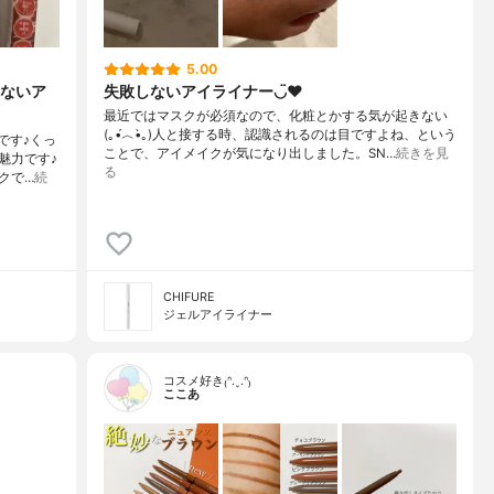
5.00
ないア
失敗しないアイライナー◡̈♥︎
最近ではマスクが必須なので、化粧とかする気が起きない
(｡•́︿•̀｡)人と接する時、認識されるのは目ですよね、という
です♪くっ
ことで、アイメイクが気になり出しました。SN…
続きを見
魅力です♪
る
クで…
続
CHIFURE
ジェルアイライナー
コスメ好き₍ᐢ.ˬ.ᐢ₎
ここあ