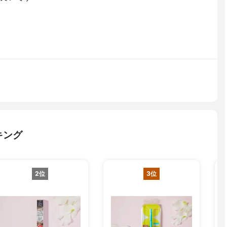
キング
2位
3位