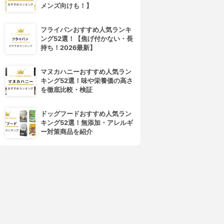
メンズ向けも！】
フライパンおすすめ人気ランキ
ング52選！【焦げ付かない・長
Love Liner(ラブ・ライナー)
CEZANNE(セザンヌ)
持ち！2026最新】
クリームフィットペンシル
ジェルアイライナー
3.87
3.87
(22)
(19)
¥1,170
¥550
マヌカハニーおすすめ人気ラン
キング52選！味や栄養価の高さ
を徹底比較・検証
ドッグフードおすすめ人気ラン
キング52選！無添加・アレルギ
ー対策商品を紹介