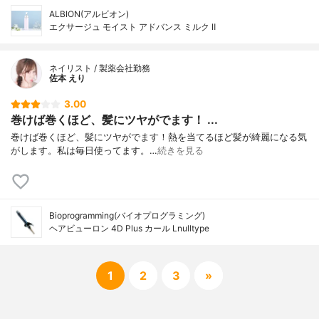
ALBION(アルビオン)
エクサージュ モイスト アドバンス ミルク Ⅱ
ネイリスト / 製薬会社勤務
佐本 えり
3.00
巻けば巻くほど、髪にツヤがでます！ ...
巻けば巻くほど、髪にツヤがでます！熱を当てるほど髪が綺麗になる気
がします。私は毎日使ってます。…
続きを見る
Bioprogramming(バイオプログラミング)
ヘアビューロン 4D Plus カール Lnulltype
1
2
3
»