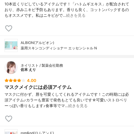
10本近くリピしているアイテムです！「ハトムギエキス」が配合されて
おり、赤みニキビ予防もあります。香りも良く、コットンパックするの
もオススメです。私はニキビがで…
続きを見る
ALBION(アルビオン)
薬用スキンコンディショナー エッセンシャル N
ネイリスト / 製薬会社勤務
佐本 えり
4.00
マスクメイクには必須アイテム
マスクに付かず、唇を可愛くしてくれるアイテムです！この時期には必
須アイテム♪カラーも豊富で発色もとても良いです☆可愛いストロベリ
ーっぽい香りもします♪食事等でマ…
続きを見る
rom&nd(ロムアンド)