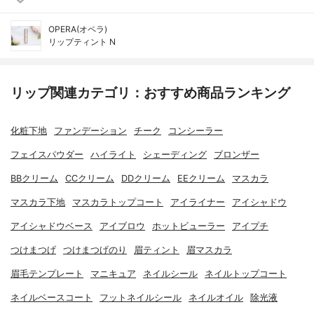
OPERA(オペラ)
リップティント N
リップ関連カテゴリ：おすすめ商品ランキング
化粧下地
ファンデーション
チーク
コンシーラー
フェイスパウダー
ハイライト
シェーディング
ブロンザー
BBクリーム
CCクリーム
DDクリーム
EEクリーム
マスカラ
マスカラ下地
マスカラトップコート
アイライナー
アイシャドウ
アイシャドウベース
アイブロウ
ホットビューラー
アイプチ
つけまつげ
つけまつげのり
眉ティント
眉マスカラ
眉毛テンプレート
マニキュア
ネイルシール
ネイルトップコート
ネイルベースコート
フットネイルシール
ネイルオイル
除光液