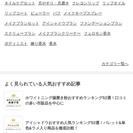
ネイルケアセット
爪やすり・爪磨き
クレヨンリップ
リップオイル
リップコート
ビューラー
パフ
メイクキープスプレー
メイクブラシセット
アイシャドウブラシ
ファンデーションブラシ
スクリューブラシ
メイクブラシクリーナー
フェロモン香水
ボディミスト
練り香水
香水
カテゴリ一覧へ
よく見られている人気おすすめ記事
ホワイトニング歯磨き粉おすすめランキング52選！口コミ
の多い市販品を中心に
アイシャドウおすすめ人気ランキング52選！パレット&単
色&ラメ入り商品を徹底比較！