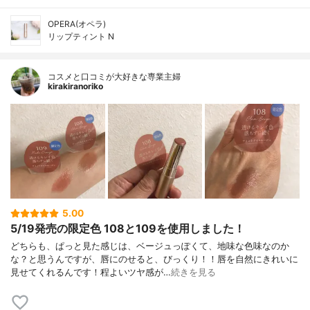
OPERA(オペラ)
リップティント N
コスメと口コミが大好きな専業主婦
kirakiranoriko
5.00
5/19発売の限定色 108と109を使用しました！
どちらも、ぱっと見た感じは、ベージュっぽくて、地味な色味なのか
な？と思うんですが、唇にのせると、びっくり！！唇を自然にきれいに
見せてくれるんです！程よいツヤ感が…
続きを見る