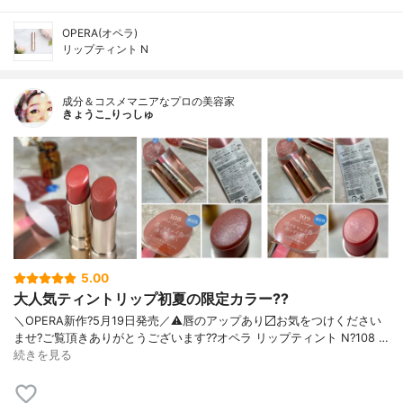
OPERA(オペラ)
リップティント N
成分＆コスメマニアなプロの美容家
きょうこ_りっしゅ
5.00
大人気ティントリップ初夏の限定カラー??
＼OPERA新作?5月19日発売／ ⚠️唇のアップあり〼 お気をつけください
ませ? ご覧頂きありがとうございます? ?オペラ リップティント N ?108 …
続きを見る