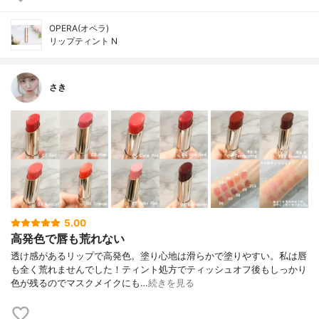
OPERA(オペラ)
リップティント N
さき
5.00
高発色で唇も荒れない
透け感があるリップで高発色。塗り心地は滑らかで塗りやすい。 私は唇
も全く荒れませんでした！ ティント処方でティッシュオフ後もしっかり
色が残るのでマスクメイクにも…
続きを見る