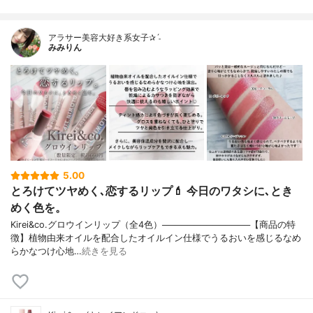
アラサー美容大好き系女子✰ˊ˗
みみりん
5.00
とろけてツヤめく､恋するリップ💄 今日のワタシに､とき
めく色を。
Kirei&co.グロウインリップ（全4色）──────────────【商品の特
徴】植物由来オイルを配合したオイルイン仕様でうるおいを感じるなめ
らかなつけ心地…
続きを見る