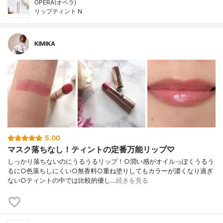
OPERA(オペラ)
リップティント N
KIMIKA
5.00
マスク落ちなし！ティントの定番万能リップ♡
しっかり落ちないのにうるうるリップ！○潤い感がオイルっぽくうるう
るに○色落ちしにくい○無香料○重ね塗りしてもカラーが濃くなり過ぎ
ない○ティントの中では比較的優し…
続きを見る