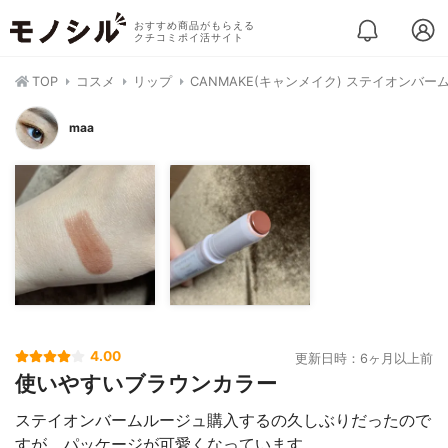
おすすめ商品がもらえる
クチコミポイ活サイト
TOP
コスメ
リップ
CANMAKE(キャンメイク) ステイオンバー
maa
4.00
更新日時：6ヶ月以上前
使いやすいブラウンカラー
ステイオンバームルージュ購入するの久しぶりだったので
すが、パッケージが可愛くなっています。