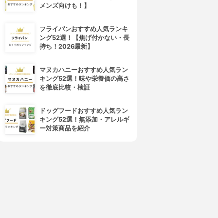
4位
5位
メンズ向けも！】
フライパンおすすめ人気ランキ
ング52選！【焦げ付かない・長
持ち！2026最新】
マヌカハニーおすすめ人気ラン
キング52選！味や栄養価の高さ
を徹底比較・検証
ORBIS(オルビス)
OPI(オーピーアイ)
ネイルケアプロテクター
ネイルエンビー
ドッグフードおすすめ人気ラン
3.83
3.82
(6)
(15)
キング52選！無添加・アレルギ
¥660
¥1,580
ー対策商品を紹介