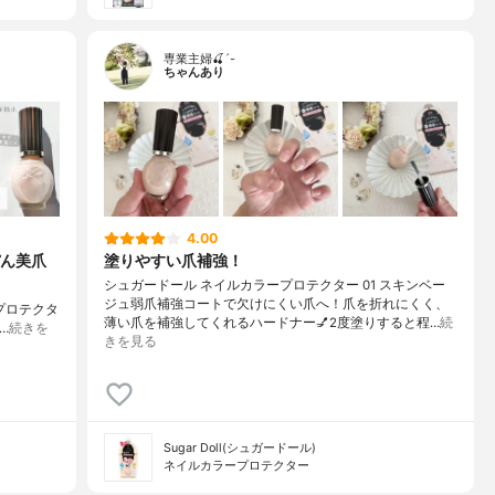
専業主婦🍒´-
ちゃんあり
4.00
ん美爪
塗りやすい爪補強！
シュガードール ネイルカラープロテクター 01 スキンベー
ジュ弱爪補強コートで欠けにくい爪へ！爪を折れにくく、
 プロテクタ
薄い爪を補強してくれるハードナー💅2度塗りすると程…
続
…
続きを
きを見る
Sugar Doll(シュガードール)
ネイルカラープロテクター