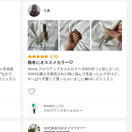
とあ
5.00
秋冬にオススメカラー🤍
≪爪化粧
\hince グロウアップネイルカラー G001/ずっと欲しかった
プなので、
G001を購入🥺発売された時に悩んで見送ったんですけど、
続きを見る
やっぱり可愛くて買っちゃいました😂G0…
続きを見る
hince(ヒンス)
グロウアップネイルカラー
30代美容大好きママです? ᵕ̈*
mimimi_monocil