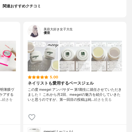
関連おすすめクチコミ
美容大好き女子大生
優亜
5.00
ネイリストも愛用するベースジェル
透明薄膜ヴ
この度 meegel アンバサダー 第1期生に就任させていただき
ケアする
ました！ これから月2回、meegelの魅力を紹介していきた
…
続きを
いと思うのですが、第一回目の投稿は純…
続きを見る
meegel(ミージェル)