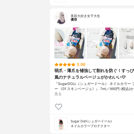
美容大好き女子大生
優亜
5.00
弱爪・薄爪を補強して割れを防ぐ！すっぴ
風のナチュラルベージュがかわいい♡
『SugarDOLL（シュガードール） ネイルカラー
ー 《01 スキンベージュ》』 7ml／990円 (税込)か
見る
Sugar Doll(シュガードール)
ネイルカラープロテクター