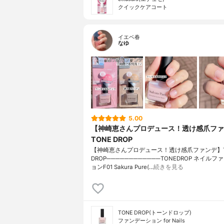
クイックケアコート
イエベ春
なゆ
5.00
【神崎恵さんプロデュース！透け感爪ファ
TONE DROP
【神崎恵さんプロデュース！透け感爪ファンデ】T
DROP────────────TONEDROP ネイル
ョンF01 Sakura Pure(…
続きを見る
TONE DROP(トーンドロップ)
ファンデーション for Nails