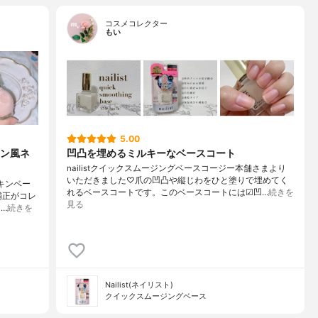
コスメコレクター
もい
5.00
ン風ネ
凹凸を埋めるミルキーなベースコート
nailistクイックスムージングベースコージー本舗さまより
いただきました♡爪の凹凸や縦じわをひと塗りで埋めてく
スキンベー
れるベースコートです。このベースコートには☑︎凹…
続きを
補正がコレ
見る
…
続きを
Nailist(ネイリスト)
クイックスムージングベース