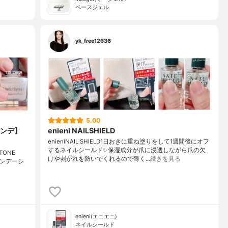
ベースジェル
yk_free12636
5.00
ンデ】
enieni NAILSHIELD
enieniNAIL SHIELD⁡1日おきに重ね塗りをして1週間後にオフ
するネイルシールド✨⁡保湿成分が爪に浸透しながら爪の欠
ONE
けや剥がれを防いでくれるので薄く…
続きを見る
ファンデーシ
enieni(エニエニ)
ネイルシールド