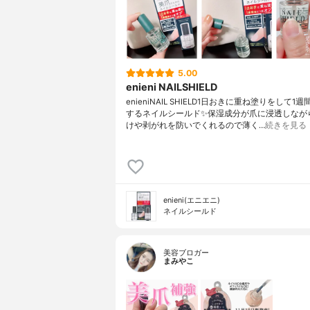
5.00
enieni NAILSHIELD
enieniNAIL SHIELD⁡1日おきに重ね塗りをして1
するネイルシールド✨⁡保湿成分が爪に浸透しなが
けや剥がれを防いでくれるので薄く…
続きを見る
enieni(エニエニ)
ネイルシールド
美容ブロガー
まみやこ