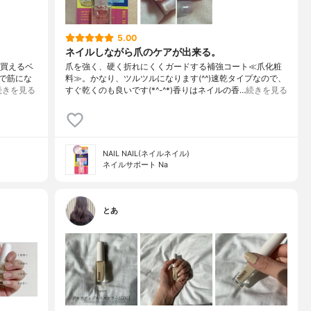
5.00
ネイルしながら爪のケアが出来る。
で買えるベ
爪を強く、硬く折れにくくガードする補強コート≪爪化粧
で筋にな
料≫。かなり、ツルツルになります(^^)速乾タイプなので、
続きを見る
すぐ乾くのも良いです(*^-^*)香りはネイルの香…
続きを見る
NAIL NAIL(ネイルネイル)
ネイルサポート Na
とあ