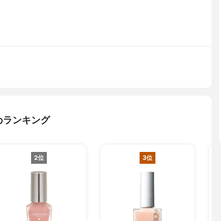
めランキング
2位
3位