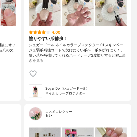
4.00
塗りやすい爪補強！
週間後にオフ
シュガードール ネイルカラープロテクター 01 スキンベー
ら爪の欠
ジュ弱爪補強コートで欠けにくい爪へ！爪を折れにくく、
薄い爪を補強してくれるハードナー💅2度塗りすると程…
続
きを見る
Sugar Doll(シュガードール)
ネイルカラープロテクター
コスメコレクター
もい