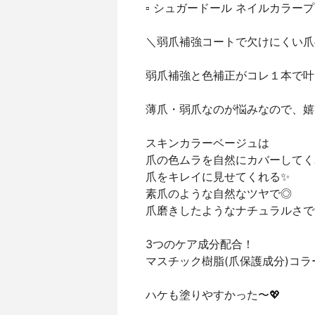
▫️ シュガードール ネイルカラー
＼弱爪補強コートで欠けにくい爪
弱爪補強と色補正がコレ１本で叶
薄爪・弱爪なのが悩みなので、嬉
スキンカラーベージュは
爪の色ムラを自然にカバーしてく
爪をキレイに見せてくれる✨
素爪のような自然なツヤで◎
爪磨きしたようなナチュラルさで
3つのケア成分配合！
マスチック樹脂(爪保護成分)コラ
ハケも塗りやすかった〜💖