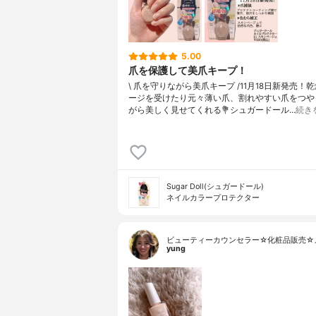
5.00
爪を保護して美爪キープ！
\ 爪を守りながら美爪キープ /⁡11月18日新発売！⁡
ージを受けたり元々薄い爪、割れやすい爪をつや
がら美しく見せてくれる⁡⁡💐シュガードール…
続き
Sugar Doll(シュガードール)
ネイルカラープロテクター
ビューティーカウンセラー☆化粧品販売☆
yung