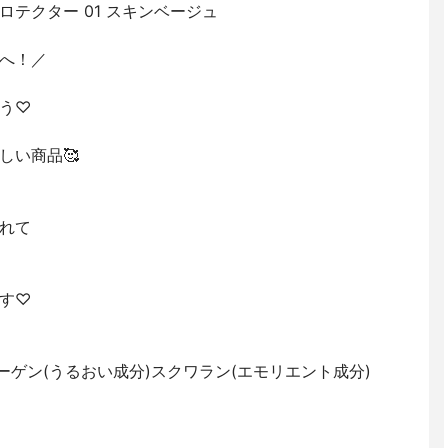
プロテクター 01 スキンベージュ
へ！／
う♡
しい商品🥰
れて
す♡
ーゲン(うるおい成分)スクワラン(エモリエント成分)