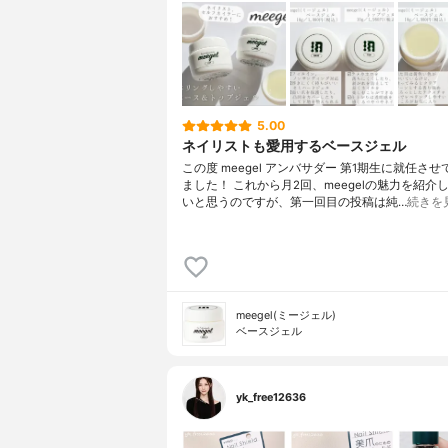
5.00
ネイリストも愛用するベースジェル
この度 meegel アンバサダー 第1期生に就任さ
ました！ これから月2回、meegelの魅力を紹介
いと思うのですが、第一回目の投稿は純…
続きを
meegel(ミージェル)
ベースジェル
yk_free12636