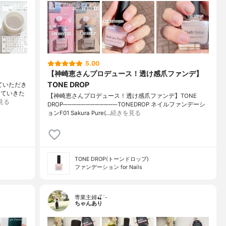
5.00
【神崎恵さんプロデュース！透け感爪ファンデ】
TONE DROP
せていただき
していきた
【神崎恵さんプロデュース！透け感爪ファンデ】TONE
見る
DROP────────────TONEDROP ネイルファンデーシ
ョンF01 Sakura Pure(…
続きを見る
TONE DROP(トーンドロップ)
ファンデーション for Nails
専業主婦🍒´-
ちゃんあり