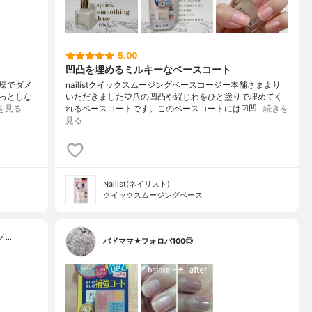
5.00
凹凸を埋めるミルキーなベースコート
乾燥でダメ
nailistクイックスムージングベースコージー本舗さまより
っとしな
いただきました♡爪の凹凸や縦じわをひと塗りで埋めてく
を見る
れるベースコートです。このベースコートには☑︎凹…
続きを
見る
Nailist(ネイリスト)
クイックスムージングベース
メ…
バドママ★フォロバ100◎