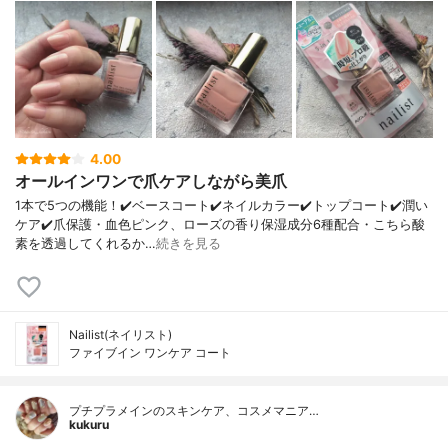
4.00
オールインワンで爪ケアしながら美爪
1本で5つの機能！✔️ベースコート✔️ネイルカラー✔️トップコート✔️潤い
ケア✔️爪保護・血色ピンク、ローズの香り保湿成分6種配合・こちら酸
素を透過してくれるか…
続きを見る
Nailist(ネイリスト)
ファイブイン ワンケア コート
プチプラメインのスキンケア、コスメマニア…
kukuru