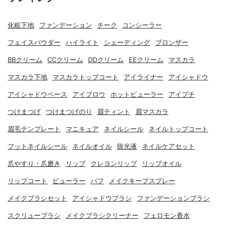
化粧下地
ファンデーション
チーク
コンシーラー
フェイスパウダー
ハイライト
シェーディング
ブロンザー
BBクリーム
CCクリーム
DDクリーム
EEクリーム
マスカラ
マスカラ下地
マスカラトップコート
アイライナー
アイシャドウ
アイシャドウベース
アイブロウ
ホットビューラー
アイプチ
つけまつげ
つけまつげのり
眉ティント
眉マスカラ
眉毛テンプレート
マニキュア
ネイルシール
ネイルトップコート
フットネイルシール
ネイルオイル
除光液
ネイルケアセット
爪やすり・爪磨き
リップ
クレヨンリップ
リップオイル
リップコート
ビューラー
パフ
メイクキープスプレー
メイクブラシセット
アイシャドウブラシ
ファンデーションブラシ
スクリューブラシ
メイクブラシクリーナー
フェロモン香水