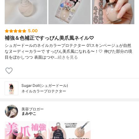
5.00
補強＆色補正ですっぴん美爪風ネイル♡
シュガードールのネイルカラープロテクター 01スキンベージュが自然
なヌーディーカラーで すっぴん美爪風になれる〜！🤍 伸びた部分の境
目をぼかしつつ 表面はつや…
続きを見る
Sugar Doll(シュガードール)
ネイルカラープロテクター
美容ブロガー
まみやこ