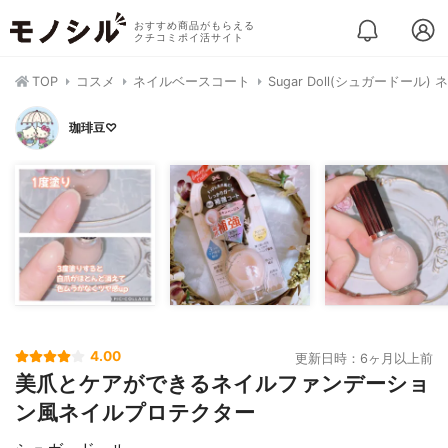
おすすめ商品がもらえる
クチコミポイ活サイト
TOP
コスメ
ネイルベースコート
Sugar Doll(シュガードー
珈琲豆♡
4.00
更新日時：6ヶ月以上前
美爪とケアができるネイルファンデーショ
ン風ネイルプロテクター