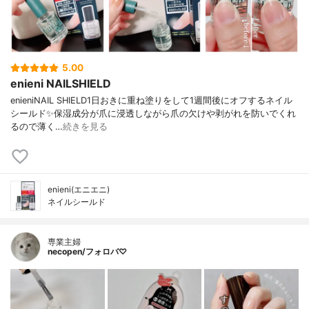
5.00
enieni NAILSHIELD
enieniNAIL SHIELD⁡1日おきに重ね塗りをして1週間後にオフするネイル
シールド✨⁡保湿成分が爪に浸透しながら爪の欠けや剥がれを防いでくれ
るので薄く…
続きを見る
enieni(エニエニ)
ネイルシールド
専業主婦
necopen/フォロバ♡