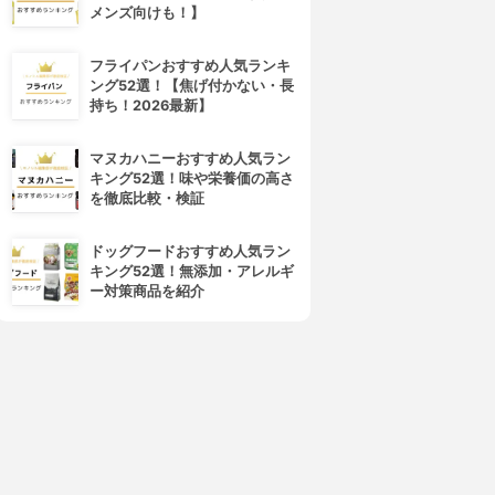
4位
5位
メンズ向けも！】
フライパンおすすめ人気ランキ
ング52選！【焦げ付かない・長
持ち！2026最新】
マヌカハニーおすすめ人気ラン
キング52選！味や栄養価の高さ
を徹底比較・検証
ORBIS(オルビス)
OPI(オーピーアイ)
ネイルケアプロテクター
ネイルエンビー
ドッグフードおすすめ人気ラン
3.83
3.82
(6)
(15)
キング52選！無添加・アレルギ
¥660
¥1,580
ー対策商品を紹介