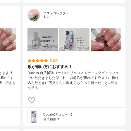
コスメコレクター
もい
5.00
爪が弱い方におすすめ！
舗さまより
Ducato 自爪補強コート#トリルコスメティックビュッフェ
埋めてく
でいただきました♡これ、以前爪が折れてドラストに駆け
凹…
続きを
込んだときに店員さんに教えてもらって買ったこと…
続き
を見る
Ducato(デュカート)
自爪補強コート