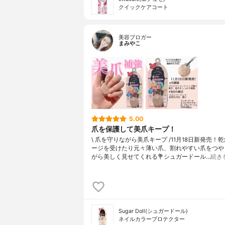
クイックケアコート
美容ブロガー
まみやこ
5.00
爪を保護して美爪キープ！
\ 爪を守りながら美爪キープ /⁡11月18日新発売！⁡
ージを受けたり元々薄い爪、割れやすい爪をつや
がら美しく見せてくれる⁡⁡💐シュガードール…
続き
Sugar Doll(シュガードール)
ネイルカラープロテクター