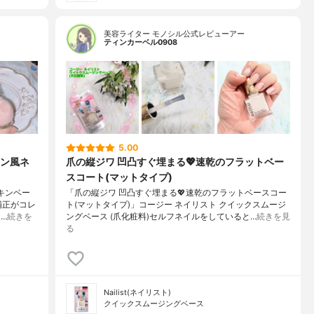
美容ライター モノシル公式レビューアー
ティンカーベル0908
5.00
ン風ネ
爪の縦ジワ 凹凸すぐ埋まる💖速乾のフラットベー
スコート(マットタイプ)
スキンベー
「爪の縦ジワ 凹凸すぐ埋まる💖速乾のフラットベースコー
補正がコレ
ト(マットタイプ)」コージー ネイリスト クイックスムージ
…
続きを
ングベース (爪化粧料)セルフネイルをしていると…
続きを見
る
Nailist(ネイリスト)
クイックスムージングベース