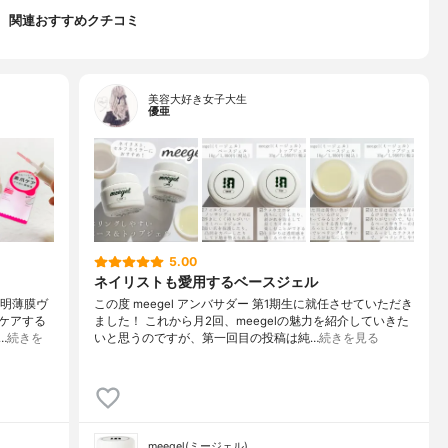
関連おすすめクチコミ
美容大好き女子大生
優亜
5.00
ネイリストも愛用するベースジェル
透明薄膜ヴ
この度 meegel アンバサダー 第1期生に就任させていただき
ケアする
ました！ これから月2回、meegelの魅力を紹介していきた
…
続きを
いと思うのですが、第一回目の投稿は純…
続きを見る
meegel(ミージェル)