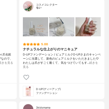
コスメコレクター
もい
5.00
ナチュラルな仕上がりのマニキュア
≪爪化粧
D-UPファンデーション / ピュアミルクD-UPさまのキャンペ
プなので、
ーンに当選して、新色のピュアミルクをいただきました♡
続きを見る
わたしは爪がすごく脆くて、気をつけていてもす…
続きを
見る
D-UP(ディーアップ)
ファンデーション
3kidsmama