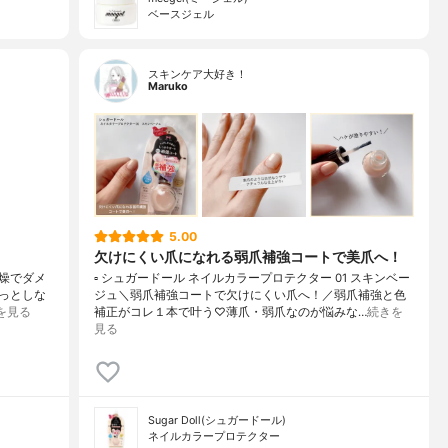
ベースジェル
スキンケア大好き！
Maruko
5.00
欠けにくい爪になれる弱爪補強コートで美爪へ！
乾燥でダメ
▫️ シュガードール ネイルカラープロテクター 01 スキンベー
っとしな
ジュ＼弱爪補強コートで欠けにくい爪へ！／弱爪補強と色
を見る
補正がコレ１本で叶う♡薄爪・弱爪なのが悩みな…
続きを
見る
Sugar Doll(シュガードール)
ネイルカラープロテクター