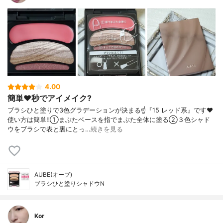
4.00
簡単❤️秒でアイメイク?
ブラシひと塗りで3色グラデーションが決まる☝️『15 レッド系』です❤️
使い方は簡単‼️①まぶたベースを指でまぶた全体に塗る②３色シャド
ウをブラシで表と裏にとっ…
続きを見る
AUBE(オーブ)
ブラシひと塗りシャドウN
Kor