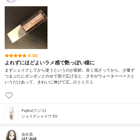
5.00
よれずにほどよいラメ感で艶っぽい瞳に
まずシェイクしてから使うというのが新鮮。良く混ざってから、少量ず
つまぶたにポンポンとのせて指で広げると、さすがウォーターベースと
いうだけあって、きれいに伸びて広…
続きを見る
Fujiko(フジコ)
シェイクシャドウ SV
会社員
はたみゆ