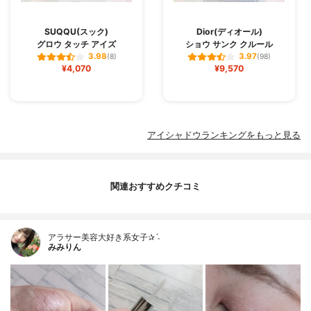
SUQQU(スック)
Dior(ディオール)
グロウ タッチ アイズ
ショウ サンク クルール
3.98
3.97
(8)
(98)
¥4,070
¥9,570
アイシャドウランキングをもっと見る
関連おすすめクチコミ
アラサー美容大好き系女子✰ˊ˗
みみりん