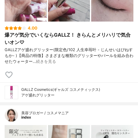
4.00
爆アゲ気分でいくならGALLZ！ きらんとメリハリで気合
いオン♡
GALLZアゲ盛れグリッター(限定色/102 人生幸苺叶 - じんせいはぴねす
もか- )【商品の特徴】さまざまな種類のグリッターやパールを組み合わ
せたウォーター…
続きを見る
GALLZ Cosmetics(ギャルズ コスメティックス)
アゲ盛れグリッター
美容ブロガー / コスメマニア
index