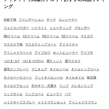
ング
化粧下地
ファンデーション
チーク
コンシーラー
フェイスパウダー
ハイライト
シェーディング
ブロンザー
BBクリーム
CCクリーム
DDクリーム
EEクリーム
マスカラ
マスカラ下地
マスカラトップコート
アイライナー
アイシャドウベース
アイブロウ
ホットビューラー
アイプチ
つけまつげ
つけまつげのり
眉ティント
眉マスカラ
眉毛テンプレート
マニキュア
ネイルシール
ネイルトップコート
ネイルベースコート
フットネイルシール
ネイルオイル
除光液
ネイルケアセット
爪やすり・爪磨き
リップ
クレヨンリップ
リップオイル
リップコート
ビューラー
パフ
メイクキープスプレー
メイクブラシセット
アイシャドウブラシ