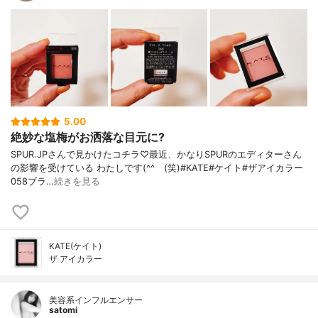
5.00
絶妙な塩梅がお洒落な目元に?
SPUR.JPさんで見かけたコチラ♡最近、かなりSPURのエディターさん
の影響を受けている わたしです(^^ゞ(笑)#KATE#ケイト#ザアイカラー
058ブラ…
続きを見る
KATE(ケイト)
ザ アイカラー
美容系インフルエンサー
satomi