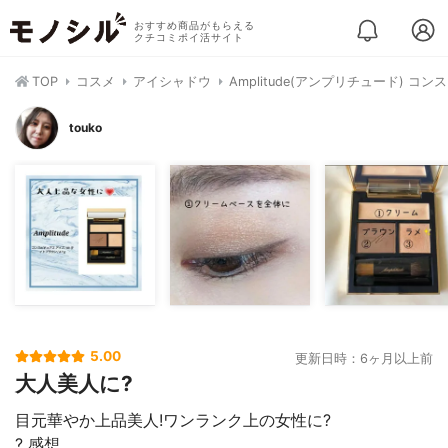
おすすめ商品がもらえる
クチコミポイ活サイト
TOP
コスメ
アイシャドウ
Amplitude(アンプリチュード) コ
touko
5.00
更新日時：6ヶ月以上前
大人美人に?
目元華やか上品美人!ワンランク上の女性に?
? 感想