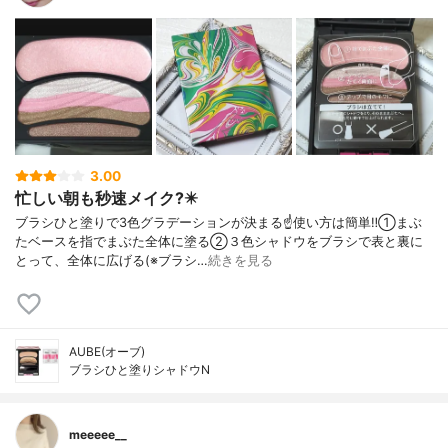
3.00
忙しい朝も秒速メイク?️✴️
ブラシひと塗りで3色グラデーションが決まる☝️使い方は簡単‼️①まぶ
たベースを指でまぶた全体に塗る②３色シャドウをブラシで表と裏に
とって、全体に広げる(※ブラシ…
続きを見る
AUBE(オーブ)
ブラシひと塗りシャドウN
meeeee__