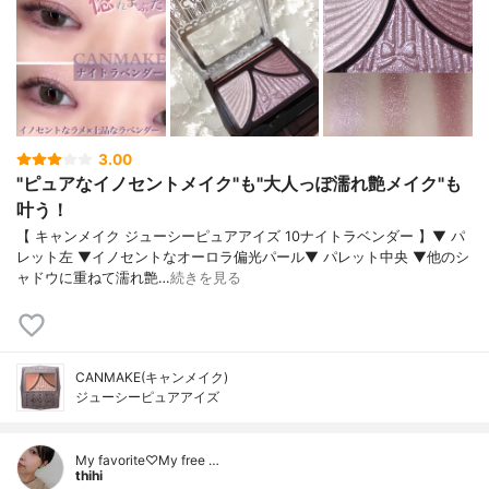
3.00
"ピュアなイノセントメイク"も"大人っぽ濡れ艶メイク"も
叶う！
【 キャンメイク ジューシーピュアアイズ 10ナイトラベンダー 】▼ パ
レット左 ▼イノセントなオーロラ偏光パール▼ パレット中央 ▼他のシ
ャドウに重ねて濡れ艶…
続きを見る
CANMAKE(キャンメイク)
ジューシーピュアアイズ
My favorite♡My free …
thihi