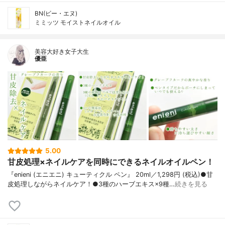
BN(ビー・エヌ)
ミミッツ モイストネイルオイル
美容大好き女子大生
優亜
5.00
甘皮処理×ネイルケアを同時にできるネイルオイルペン！
『enieni (エニエニ) キューティクル ペン』 20ml／1,298円 (税込)●甘
皮処理しながらネイルケア！●3種のハーブエキス×9種…
続きを見る