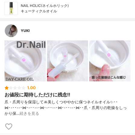
NAIL HOLIC(ネイルホリック)
キューティクルオイル
YUKI
1.00
お値段に期待しただけに残念!!
爪・爪周りを保湿してꔛ‬美しくつややかに保つネイルオイル✨･･
⋈･-･･--･⋈･-･･--･⋈･-･･--･⋈･-･･--･⋈･･爪・爪周りの乾燥をしっ
かり保…
続きを見る