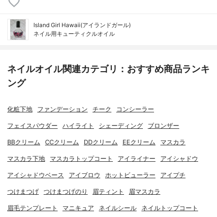
Island Girl Hawaii(アイランドガール)
ネイル用キューティクルオイル
ネイルオイル関連カテゴリ：おすすめ商品ランキ
ング
化粧下地
ファンデーション
チーク
コンシーラー
フェイスパウダー
ハイライト
シェーディング
ブロンザー
BBクリーム
CCクリーム
DDクリーム
EEクリーム
マスカラ
マスカラ下地
マスカラトップコート
アイライナー
アイシャドウ
アイシャドウベース
アイブロウ
ホットビューラー
アイプチ
つけまつげ
つけまつげのり
眉ティント
眉マスカラ
眉毛テンプレート
マニキュア
ネイルシール
ネイルトップコート