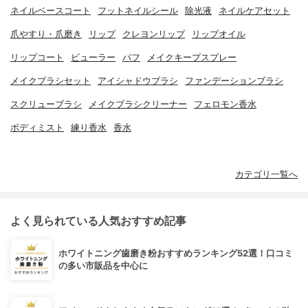
ネイルベースコート
フットネイルシール
除光液
ネイルケアセット
爪やすり・爪磨き
リップ
クレヨンリップ
リップオイル
リップコート
ビューラー
パフ
メイクキープスプレー
メイクブラシセット
アイシャドウブラシ
ファンデーションブラシ
スクリューブラシ
メイクブラシクリーナー
フェロモン香水
ボディミスト
練り香水
香水
カテゴリ一覧へ
よく見られている人気おすすめ記事
ホワイトニング歯磨き粉おすすめランキング52選！口コミ
の多い市販品を中心に