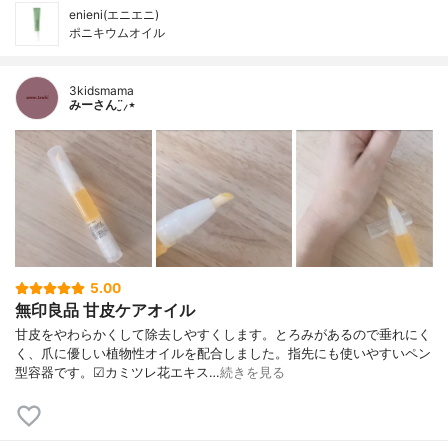
enieni(エニエニ)
ポニキウムオイル
3kidsmama
みーさん¨̮⸝⋆
5.00
無印良品 甘皮ケアオイル
甘皮をやわらかくして除去しやすくします。とろみがあるので垂れにく
く、爪に優しい植物性オイルを配合しました。指先にも使いやすいペン
型容器です。☑︎カミツレ花エキス…
続きを見る