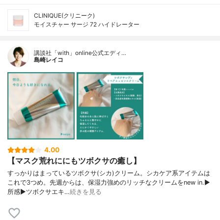
CLINIQUE(クリニーク)
モイスチャー サージ 72 ハイドレーター
講談社「with」online公式エディ…
島崎レイコ
4.00
【マスク荒れににもツボクサの癒し】
すっかりはまっているツボクサ(シカ)クリーム。シカケア系アイテムは
これで3つめ。先週からは、保湿力強めのリッチなクリームをnew in.▶︎
所感▶︎ツボクサエキ…
続きを見る