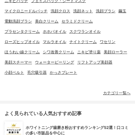
ニキビパッチ
フェイスパック・シートマスク
マイクロニードルパッチ
洗顔クロス
洗顔ネット
洗顔ブラシ
繭玉
電動洗顔ブラシ
美白クリーム
セラミドクリーム
プラセンタクリーム
ホホバオイル
スクワランオイル
ローズヒップオイル
マルラオイル
ナイトクリーム
ワセリン
ほうれい線クリーム
シワ改善クリーム
ニキビ塗り薬
美顔ローラー
美顔スチーマー
ウォーターピーリング
リフトアップ美顔器
小顔ベルト
毛穴吸引器
かっさプレート
カテゴリ一覧へ
よく見られている人気おすすめ記事
ホワイトニング歯磨き粉おすすめランキング52選！口コミ
の多い市販品を中心に