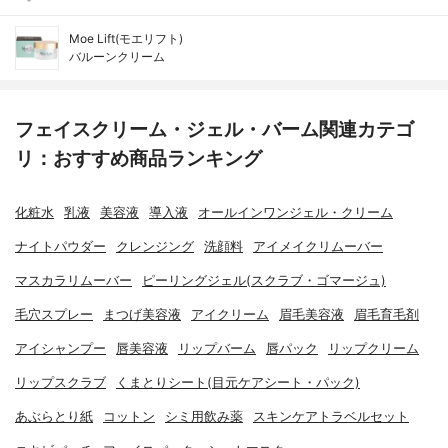
Moe Lift(モエリフト)
バルーンクリーム
フェイスクリーム・ジェル・バーム関連カテゴ
リ：おすすめ商品ランキング
化粧水
乳液
美容液
導入液
オールインワンジェル・クリーム
ナイトパウダー
クレンジング
洗顔料
アイメイクリムーバー
マスカラリムーバー
ピーリングジェル(スクラブ・ゴマージュ)
毛穴スプレー
まつげ美容液
アイクリーム
眉毛美容液
眉毛育毛剤
アイシャンプー
唇美容液
リップバーム
唇パック
リップクリーム
リップスクラブ
くまとりシート(目元ケアシート・パック)
あぶらとり紙
コットン
シミ用飲み薬
スキンケアトラベルセット