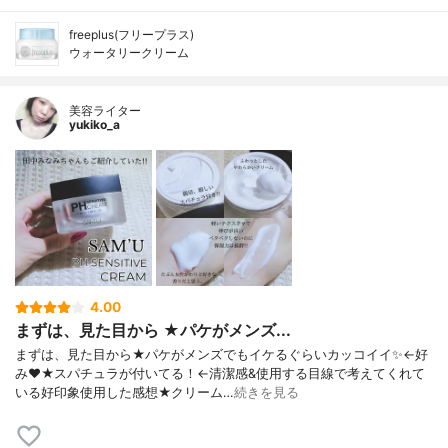
freeplus(フリープラス)
ウォータリークリーム
美容ライター
yukiko_a
4.00
まずは、見た目から ★パケがメンズ...
まずは、見た目から★パケがメンズでもイケるぐらいカッコイイ✨←好
み❤★スパチュラが付いてる！←清潔感&使用する目線で考えてくれて
いる好印象使用した感想★クリーム…
続きを見る