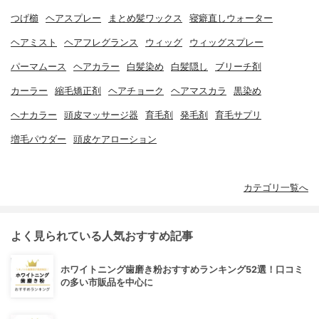
つげ櫛
ヘアスプレー
まとめ髪ワックス
寝癖直しウォーター
ヘアミスト
ヘアフレグランス
ウィッグ
ウィッグスプレー
パーマムース
ヘアカラー
白髪染め
白髪隠し
ブリーチ剤
カーラー
縮毛矯正剤
ヘアチョーク
ヘアマスカラ
黒染め
ヘナカラー
頭皮マッサージ器
育毛剤
発毛剤
育毛サプリ
増毛パウダー
頭皮ケアローション
カテゴリ一覧へ
よく見られている人気おすすめ記事
ホワイトニング歯磨き粉おすすめランキング52選！口コミ
の多い市販品を中心に