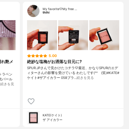
My favorite♡My free …
thihi
5.00
濡れ艶メ
絶妙な塩梅がお洒落な目元に?
SPUR.JPさんで見かけたコチラ♡最近、かなりSPURのエデ
ィターさんの影響を受けている わたしです(^^ゞ(笑)#KATE#
イトラベン
ケイト#ザアイカラー 058ブラ…
続きを見る
光パール
…
続きを見
KATE(ケイト)
ザ アイカラー