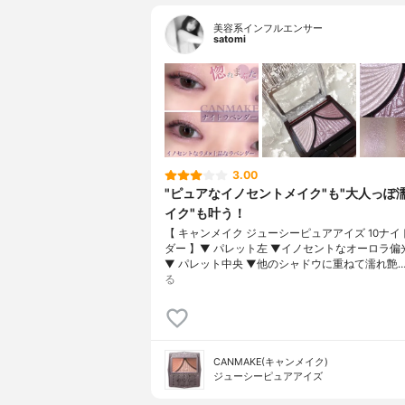
美容系インフルエンサー
satomi
3.00
"ピュアなイノセントメイク"も"大人っぽ
イク"も叶う！
【 キャンメイク ジューシーピュアアイズ 10ナ
ダー 】▼ パレット左 ▼イノセントなオーロラ偏
▼ パレット中央 ▼他のシャドウに重ねて濡れ艶
る
CANMAKE(キャンメイク)
ジューシーピュアアイズ