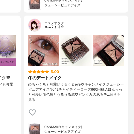
CANMAKE(キャンメイク)
ジューシーピュアアイズ
コスメオタク
☆ふくすけ☆
5.00
ク💜
冬のデートメイク
ラメも可愛
めちゃくちゃ可愛いうるうるeye♡キャンメイクジューシー
ピュアアイズNo.12チャイティーローズ660円税込ほんっっ
と可愛い血色感とうるうる感♡ピンクみのあるテ…
続きを
見る
CANMAKE(キャンメイク)
ジューシーピュアアイズ