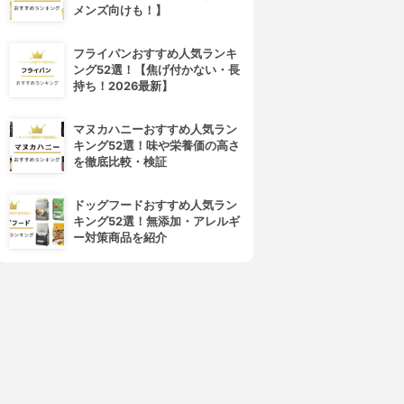
メンズ向けも！】
4位
5位
フライパンおすすめ人気ランキ
ング52選！【焦げ付かない・長
持ち！2026最新】
マヌカハニーおすすめ人気ラン
キング52選！味や栄養価の高さ
を徹底比較・検証
DECORTÉ(コスメデコルテ)
SUQQU(スック)
ドッグフードおすすめ人気ラン
アイグロウ ジェム スキンシャ
デザイニング カラー アイズ
キング52選！無添加・アレルギ
ドウ
3.97
(55)
ー対策商品を紹介
¥7,480
3.97
(72)
¥2,970