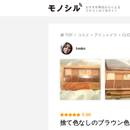
おすすめ商品がもらえる
クチコミポイ活サイト
TOP
コスメ
アイシャドウ
CL
touko
5.00
捨て色なしのブラウン色