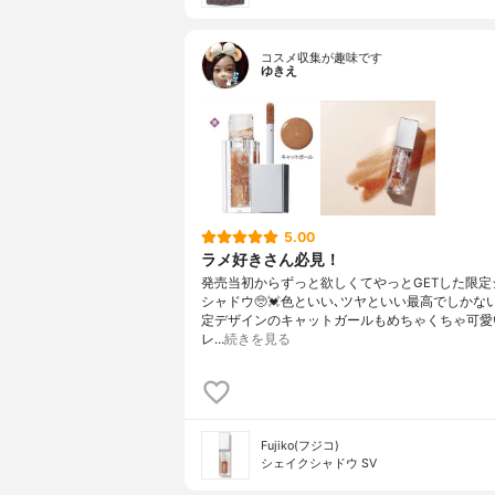
コスメ収集が趣味です
ゆきえ
5.00
ラメ好きさん必見！
発売当初からずっと欲しくてやっとGETした限定
シャドウ🥺💓色といい､ツヤといい最高でしかない
定デザインのキャットガールもめちゃくちゃ可愛
レ…
続きを見る
Fujiko(フジコ)
シェイクシャドウ SV