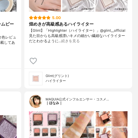
5.00
ームビー
煌めきが高級感あるハイライター
【Glint】「Highlighter（ハイライター）」@glint__official
見た目からも高級感漂いキメの細かい繊細なハイライター
の全色レビュ
だとわかるように…
続きを見る
記載してあ
Glint(グリント)
ハイライター
MAQUIA公式インフルエンサー・コスメ…
｜ほなみ｜