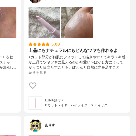
5.00
上品にもナチュラルにもどんなツヤも作れるよ
ダー〉を使
⁡⭐︎カット部分がお肌にフィットして描きやすくてキラメキ感
スチャー
が上品でツヤツヤに見えるのが可愛い〜ぼかし方によって
ら発光し…
がっつり目立たすことも、ぽわんと自然に光を足すこと…
続きを見る
LUNA(ルナ)
Dカットレイヤーハイライタースティック
ありす