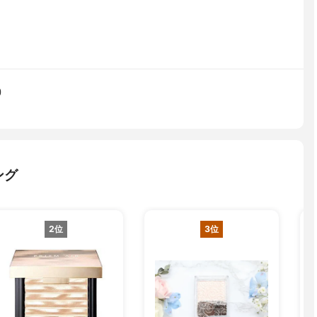
)
ング
2位
3位