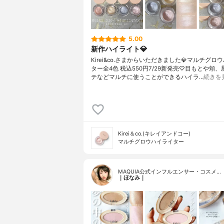
5.00
新作ハイライト💎
Kirei&co.さまからいただきました💎マルチグロ
ター全4色 税込550円7/29新発売♡目もとや頬
テなどマルチに使うことができるハイラ…
続きを
Kirei＆co.(キレイアンドコー)
マルチグロウハイライター
MAQUIA公式インフルエンサー・コスメ…
｜ほなみ｜