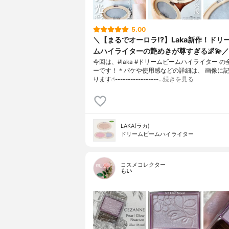
5.00
＼【まるでオーロラ!?】Laka新作！ドリ
ムハイライターの艶めきが尊すぎる🌌💫／
今回は、#laka #ドリームビームハイライター 
ーです！＊パケや使用感などの詳細は、 画像に
ります☝︎-----------------…
続きを見る
LAKA(ラカ)
ドリームビームハイライター
コスメコレクター
もい