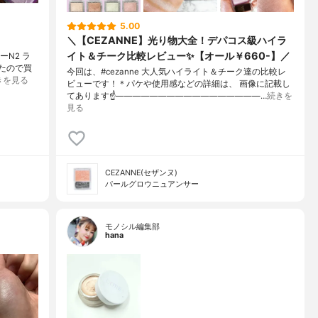
5.00
＼【CEZANNE】光り物大全！デパコス級ハイラ
イト＆チーク比較レビュー✨【オール￥660-】／
ーN2 ラ
てたので買
今回は、#cezanne 大人気ハイライト＆チーク達の比較レ
きを見る
ビューです！＊パケや使用感などの詳細は、 画像に記載し
てあります☝—————————————————…
続きを
見る
CEZANNE(セザンヌ)
パールグロウニュアンサー
モノシル編集部
hana