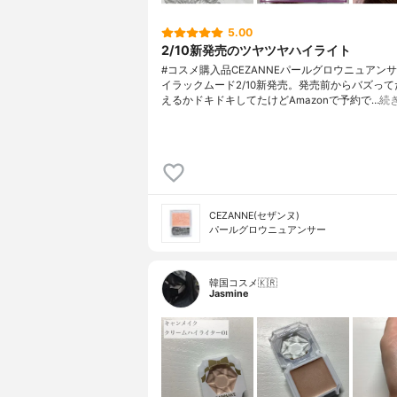
5.00
2/10新発売のツヤツヤハイライト
#コスメ購入品CEZANNEパールグロウニュアンサ
イラックムード2/10新発売。発売前からバズっ
えるかドキドキしてたけどAmazonで予約で…
続
CEZANNE(セザンヌ)
パールグロウニュアンサー
韓国コスメ🇰🇷
Jasmine