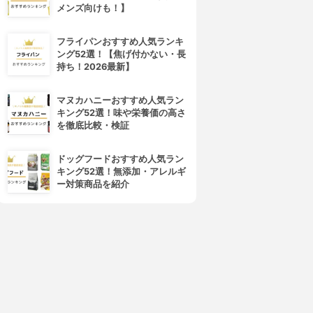
メンズ向けも！】
フライパンおすすめ人気ランキ
laura mercier(ローラ メルシ
M・A・C(マック)
ング52選！【焦げ付かない・長
エ)
ミネラライズ スキンフィニッ
持ち！2026最新】
マットラディアンス ベイクド
シュ
パウダー ハイライト
3.90
(64)
3.90
¥4,620
(22)
マヌカハニーおすすめ人気ラン
¥3,900
キング52選！味や栄養価の高さ
を徹底比較・検証
ドッグフードおすすめ人気ラン
キング52選！無添加・アレルギ
ー対策商品を紹介