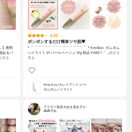
4.00
ポンポンするだけ簡単ツヤ肌💗
L 】透明
* ⌒⌒⌒⌒⌒⌒⌒⌒⌒⌒⌒⌒⌒⌒⌒⌒ * Kirei&co. ポムポム
感あるパ
ハイライト 01 パールベージュ 10g 税込￥660 * ⌒…
続きを
を見る
見る
Kirei＆co.(キレイアンドコー)
ポムポムハイライト
アラサー美容大好き系女子✰ˊ˗
みみりん