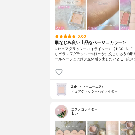
5.00
肌なじみ良い上品なベージュカラー✨️
✨️ピュアグラッシーハイライター✨️【 ND01 SHEL
なガラス玉グラッシー✨️ほのかに交じりあう透明
ールベージュの輝き立体感を出したいとこ…
続き
2aN(トゥーエーエヌ)
ピュアグラッシーハイライター
コスメコレクター
もい