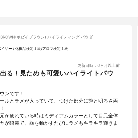
BI BROWN(ボビイブラウン) ハイライティング パウダー
バイザー / 化粧品検定１級/アロマ検定１級
更新日時：6ヶ月以上前
出る！見ためも可愛いハイライトパウ
ウンです！
ールとラメが入っていて、つけた部分に艶と明るさ両
！
元が疲れている時はミディアムカラーとして目元全体
ヤが綺麗で、顔を動かすたびにラメもキラキラ輝きま