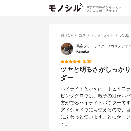
おすすめ商品がもらえる
クチコミポイ活サイト
TOP
コスメ
ハイライト
BOB
美容フリーライター / コスメアド
Kanako
5.00
ツヤと明るさがしっかり
ダー
ハイライトといえば、ボビイブラ
ピンクグロウは、粒子の細かいパ
方がでるハイライトパウダーです
アイシャドウにも使えるので、目
にふわっと使います。とにかくツ
す。