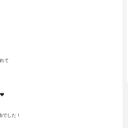
れて
️
由でした！