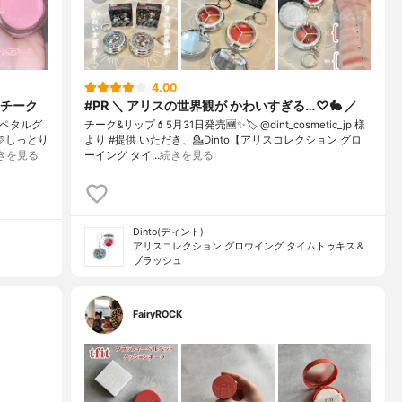
4.00
チーク
#PR ＼ アリスの世界観が かわいすぎる…♡🐇 ／
iペタルグ
チーク&リップ💄⁡5月31日発売🆕✨⁡🏷️ @dint_cosmetic_jp 様
🩷しっとり
より #提供 いただき、⁡💁Dinto【アリスコレクション グロ
きを見る
ーイング タイ…
続きを見る
Dinto(ディント)
アリスコレクション グロウイング タイムトゥキス＆
ブラッシュ
FairyROCK