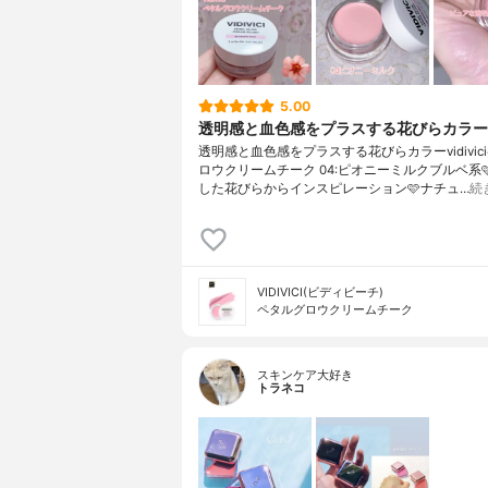
5.00
透明感と血色感をプラスする花びらカラー
透明感と血色感をプラスする花びらカラーvidivic
ロウクリームチーク 04:ピオニーミルクブルベ系
した花びらからインスピレーション🩷ナチュ…
続
VIDIVICI(ビディビーチ)
ペタルグロウクリームチーク
スキンケア大好き
トラネコ