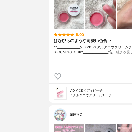
5.00
はなびらのような可愛い色合い
**⁡________________⁡⁡VIDIVICI⁡ペタルグロウクリー
BLOOMING BERRY⁡_________________*初…
続きを見
VIDIVICI(ビディビーチ)
ペタルグロウクリームチーク
珈琲豆♡