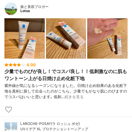
旅と美容ブロガー
Lotus
4.00
少量でものびが良し！でコスパ良し！！低刺激なのに肌も
ワントーン上がる日焼け止め化粧下地
紫外線が気になるシーズンになりました。日焼け止め効果のある化粧下
地を真剣に探して出会ったのがこちら。少量でもかなり肌にのびますの
でコスパはいいと思います｡ 低刺…
続きを見る
LAROCHE-POSAY(ラ ロッシュ ポゼ)
UVイデア XL プロテクショントーンアップ