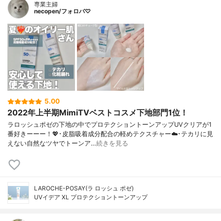
専業主婦
necopen/フォロバ♡
5.00
2022年上半期MimiTVベストコスメ下地部門1位！
ラロッシュポゼの下地の中でプロテクショントーンアップUVクリアが1
番好きーーー！💖･皮脂吸着成分配合の軽めテクスチャー☁️･テカリに見
えない自然なツヤでトーンア…
続きを見る
LAROCHE-POSAY(ラ ロッシュ ポゼ)
UVイデア XL プロテクショントーンアップ