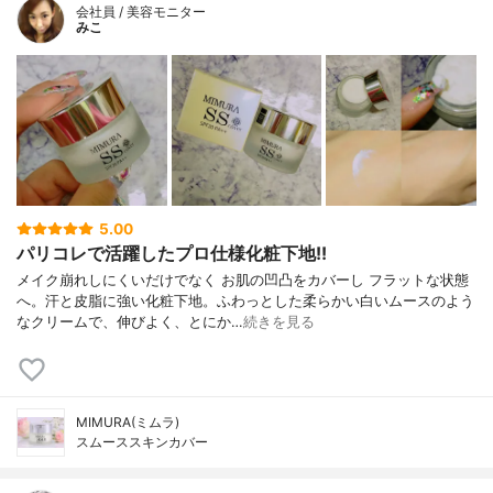
会社員 / 美容モニター
みこ
5.00
パリコレで活躍したプロ仕様化粧下地!!
メイク崩れしにくいだけでなく お肌の凹凸をカバーし フラットな状態
へ。汗と皮脂に強い化粧下地。ふわっとした柔らかい白いムースのよう
なクリームで、伸びよく、とにか…
続きを見る
MIMURA(ミムラ)
スムーススキンカバー