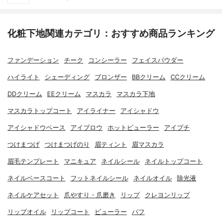
化粧下地関連カテゴリ：おすすめ商品ランキング
ファンデーション
チーク
コンシーラー
フェイスパウダー
ハイライト
シェーディング
ブロンザー
BBクリーム
CCクリーム
DDクリーム
EEクリーム
マスカラ
マスカラ下地
マスカラトップコート
アイライナー
アイシャドウ
アイシャドウベース
アイブロウ
ホットビューラー
アイプチ
つけまつげ
つけまつげのり
眉ティント
眉マスカラ
眉毛テンプレート
マニキュア
ネイルシール
ネイルトップコート
ネイルベースコート
フットネイルシール
ネイルオイル
除光液
ネイルケアセット
爪やすり・爪磨き
リップ
クレヨンリップ
リップオイル
リップコート
ビューラー
パフ