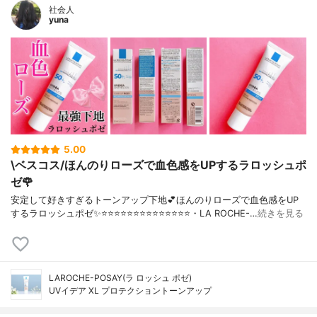
社会人
yuna
5.00
\ベスコス/ほんのりローズで血色感をUPするラロッシュポ
ゼ🌹
安定して好きすぎるトーンアップ下地💕ほんのりローズで血色感をUP
するラロッシュポゼ✨⭐️⭐️⭐️⭐️⭐️⭐️⭐️⭐️⭐️⭐️⭐️⭐️⭐️⭐️・LA ROCHE-…
続きを見る
LAROCHE-POSAY(ラ ロッシュ ポゼ)
UVイデア XL プロテクショントーンアップ