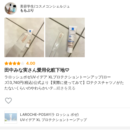
美容学生/コスメコンシェルジュ
ももぷり
4.00
田中みな実さん愛用化粧下地♡
ラロッシュポゼUVイデア XLプロテクショントーンアップ(ロー
ズ)3,740円(税込)公式より【実際に使ってみて】□テクスチャツノがた
たないくらいのやわらかいテ…
続きを見る
LAROCHE-POSAY(ラ ロッシュ ポゼ)
UVイデア XL プロテクショントーンアップ