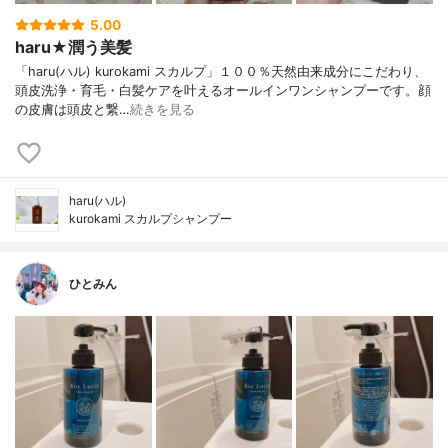
5.00
haru★潤う美髪
「haru(ハル) kurokami スカルプ」１００％天然由来成分にこだわり、
頭皮洗浄・育毛・白髪ケアを叶えるオールインワンシャンプーです。顔
の皮膚は頭皮と繋…
続きを見る
haru(ハル)
kurokami スカルプシャンプー
ひとみん