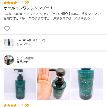
4.00
オールインワンシャンプー！
……⁡Bio Lucia⁡⁡-ビオルチア-⁡⁡シャンプー⁡⁡のご紹介🧴‎◌𓈒𓐍⁡……⁡⁡⁡⁡塗りシャン ご
存知ですか？⁡⁡⁡⁡字、そのままですが、⁡原液をそのま…
続きを見る
Bio Lucia(ビオルチア)
シャンプー
なにわの主婦
まりたそ
4.00