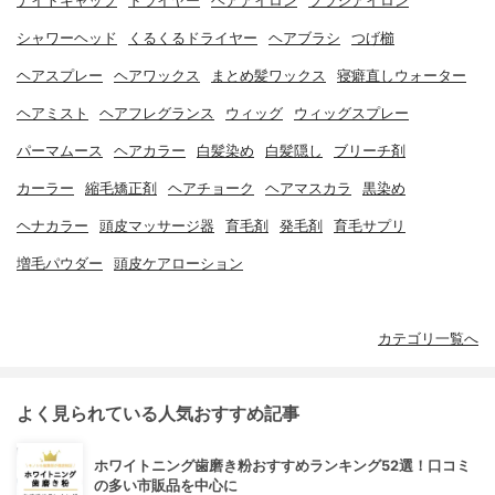
ナイトキャップ
ドライヤー
ヘアアイロン
ブラシアイロン
シャワーヘッド
くるくるドライヤー
ヘアブラシ
つげ櫛
ヘアスプレー
ヘアワックス
まとめ髪ワックス
寝癖直しウォーター
ヘアミスト
ヘアフレグランス
ウィッグ
ウィッグスプレー
パーマムース
ヘアカラー
白髪染め
白髪隠し
ブリーチ剤
カーラー
縮毛矯正剤
ヘアチョーク
ヘアマスカラ
黒染め
ヘナカラー
頭皮マッサージ器
育毛剤
発毛剤
育毛サプリ
増毛パウダー
頭皮ケアローション
カテゴリ一覧へ
よく見られている人気おすすめ記事
ホワイトニング歯磨き粉おすすめランキング52選！口コミ
の多い市販品を中心に