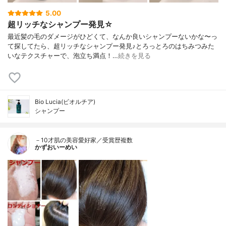
5.00
超リッチなシャンプー発見☆
最近髪の毛のダメージがひどくて、なんか良いシャンプーないかな〜っ
て探してたら、超リッチなシャンプー発見♪とろっとろのはちみつみた
いなテクスチャーで、泡立ち満点！…
続きを見る
Bio Lucia(ビオルチア)
シャンプー
－10才肌の美容愛好家／受賞歴複数
かずおいーめい