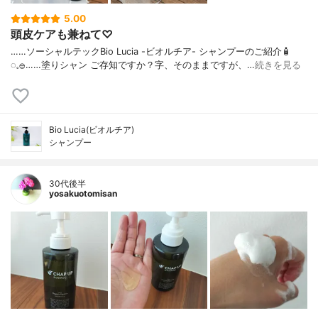
5.00
頭皮ケアも兼ねて♡
……⁡⁡⁡ソーシャルテックBio Lucia -ビオルチア- シャンプー⁡のご紹介🧴‎
◌𓈒𓐍⁡……⁡⁡⁡⁡塗りシャン ご存知ですか？⁡⁡⁡⁡字、そのままですが、…
続きを見る
Bio Lucia(ビオルチア)
シャンプー
30代後半
yosakuotomisan