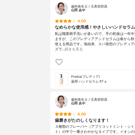
歯科衛生士 / 元美容部員
山田 あや
4.00
なめらかな使用感！やさしいハンドセラム
私は職業柄手洗いが多いので、手の乾燥は一年中
ますが、このプレディアアンドセラムは春から秋
使える商品です。海由来、スパ発想のプレディア
ズで…
続きを見る
Predia(プレディア)
薬用 ハンドセラム RT a
歯科衛生士 / 元美容部員
山田 あや
4.00
歯磨きがたのしくなります！
３種類のフレーバー（アプリコットミント・シト
ト）の中で一番さわやかなタイプです。イオンの