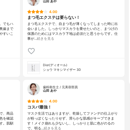
山田 あや
4.00
まつ毛エクステは要らない！
。でもハ
まつ毛エクステで、自まつ毛が薄くなってしまった時に出
奥歯まで
会いました。しっかりマスカラを乗せたいのと、まつげの
やすいこ
保護のためにはマスカラ下地は必須だと思うからです。仕
事が…
続きを見る
Dior(ディオール)
ショウ マキシマイザー 3D
歯科衛生士 / 元美容部員
山田 あや
4.00
コスパ最強！
で、商品
マスク生活ではありますが、乾燥してファンデの仕上がり
色を確認
が粉っぽくなったりせず、滑らかな肌感がキープできま
す。肌馴
す！メイク崩れも少ないし、しっかりと肌に色がのるの
で、明る…
続きを見る