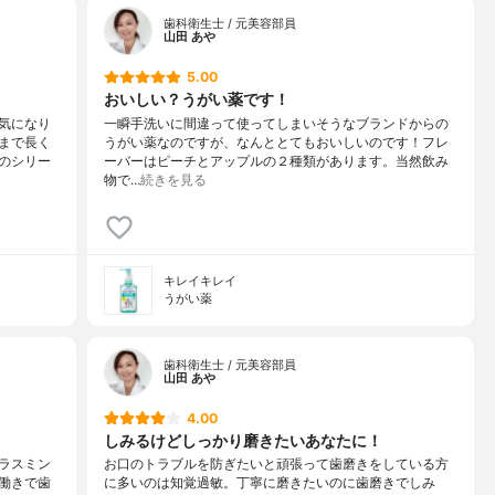
歯科衛生士 / 元美容部員
山田 あや
5.00
おいしい？うがい薬です！
気になり
一瞬手洗いに間違って使ってしまいそうなブランドからの
まで長く
うがい薬なのですが、なんととてもおいしいのです！フレ
のシリー
ーバーはピーチとアップルの２種類があります。当然飲み
物で…
続きを見る
キレイキレイ
うがい薬
歯科衛生士 / 元美容部員
山田 あや
4.00
しみるけどしっかり磨きたいあなたに！
ラスミン
お口のトラブルを防ぎたいと頑張って歯磨きをしている方
働きで歯
に多いのは知覚過敏。丁寧に磨きたいのに歯磨きでしみ