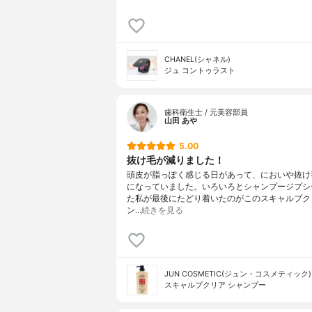
CHANEL(シャネル)
ジュ コントゥラスト
歯科衛生士 / 元美容部員
山田 あや
5.00
抜け毛が減りました！
頭皮が脂っぽく感じる日があって、においや抜け
になっていました。いろいろとシャンプージプシ
た私が最後にたどり着いたのがこのスキャルプク
ン…
続きを見る
JUN COSMETIC(ジュン・コスメティック)
スキャルプクリア シャンプー