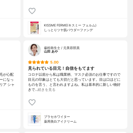
KISSME FERME(キスミー フェルム)
しっとりツヤ肌パウダーファンデ
歯科衛生士 / 元美容部員
山田 あや
5.00
見られている目元！自信をもてます
毛が心配
コロナ以前から私は職業柄、マスク必須のお仕事ですので
ーになっ
目元の印象はとても大切だと思っています。目は口ほどに
リア シャ
ものを言う、と言われますよね。私は基本的に新しい物好
きで…
続きを見る
プラセホワイター
薬用美白アイクリーム