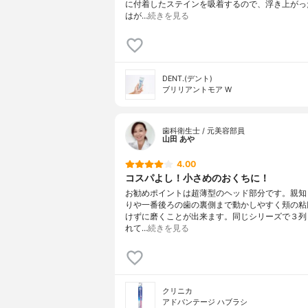
に付着したステインを吸着するので、浮き上がっ
はが…
続きを見る
DENT.(デント)
ブリリアントモア W
歯科衛生士 / 元美容部員
山田 あや
4.00
コスパよし！小さめのおくちに！
お勧めポイントは超薄型のヘッド部分です。親知
りや一番後ろの歯の裏側まで動かしやすく頬の粘
けずに磨くことが出来ます。同じシリーズで３列
れて…
続きを見る
クリニカ
アドバンテージ ハブラシ